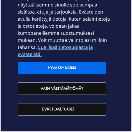
näyttääksemme sinulle sopivampaa
sisältöä, etuja ja tarjouksia. Evästeiden
Palvelut
avulla kerättyjä tietoja, kuten selaintietoja
ja ostotietoja, voidaan jakaa
Tuki
kumppaneillemme suostumuksesi
mukaan. Voit muuttaa valintojasi milloin
tahansa.
Lue lisää tietosuojasta ja
Ajankohtaista
evästeistä.
Elisa Oyj
HYVÄKSY KAIKKI
In English
VAIN VÄLTTÄMÄTTÖMÄT
På Svenska
EVÄSTEASETUKSET
Sopimusehdot
Tietosuoja
Saavutettavuus
Evästeasetukset
Tekijänoikeudet © 2026 Elisa Oyj.