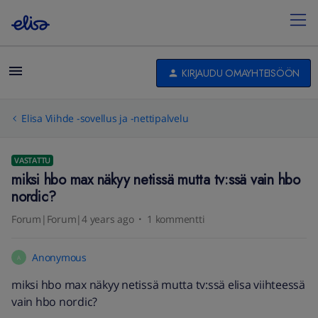
KIRJAUDU OMAYHTEISÖÖN
Elisa Viihde -sovellus ja -nettipalvelu
VASTATTU
miksi hbo max näkyy netissä mutta tv:ssä vain hbo
nordic?
Forum|Forum|4 years ago
1 kommentti
Anonymous
A
miksi hbo max näkyy netissä mutta tv:ssä elisa viihteessä
vain hbo nordic?