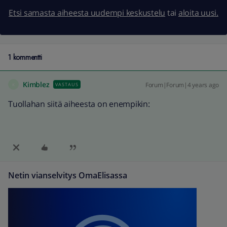
Etsi samasta aiheesta uudempi keskustelu
tai
aloita uusi.
1 kommentti
Kimblez
Forum|Forum|4 years ago
VASTAUS
K
Tuollahan siitä aiheesta on enempikin:
Netin vianselvitys OmaElisassa