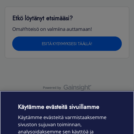
Etkö löytänyt etsimääsi?
OmaYhteisö on valmiina auttamaan!
ESITÄ KYSYMYKSESI TÄÄLLÄ!
OmaYhteisö-käyttöehdot
Accessibility statement
Käytämme evästeitä sivuillamme
Käytämme evästeitä varmistaaksemme
sivuston sujuvan toiminnan,
Laitteet & liittymät
analysoidaksemme sen käyttöä ja