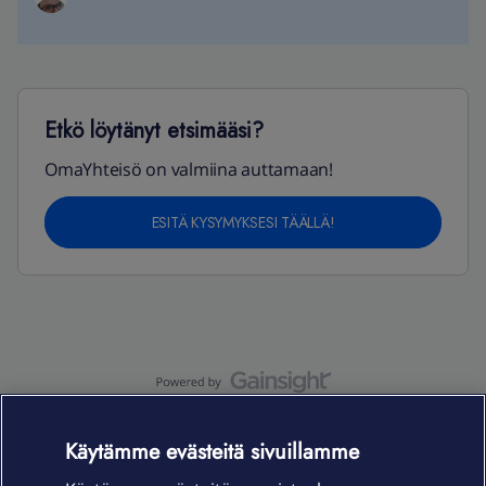
Etkö löytänyt etsimääsi?
OmaYhteisö on valmiina auttamaan!
ESITÄ KYSYMYKSESI TÄÄLLÄ!
OmaYhteisö-käyttöehdot
Accessibility statement
Käytämme evästeitä sivuillamme