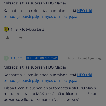
Mikset siis tilaa suoraan HBO Maxia?
Kannattaa kuitenkin ottaa huomioon, että
HBO teki
temput ja poisti paljon myös omia sarjojaan
.
1 henkilö tykkää tästä
Tiitutiitu
Forum|Forum|3 years ago
KESKUSTELUN ALOITTAJA
T
Mikset siis tilaa suoraan HBO Maxia?
Kannattaa kuitenkin ottaa huomioon, että
HBO teki
temput ja poisti paljon myös omia sarjojaan
.
Tilaan tilaan, tilaushan on automaattisesti HBO Maxin
mutta millä katsot MAX:n sisältöä telkkarista, jos Elisan
boksin sovellus on kämänen Nordic-versio?