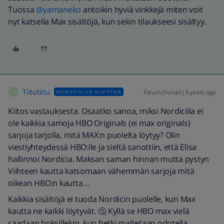
Tuossa
@yamaneko
antoikin hyviä vinkkejä miten voit
nyt katsella Max sisältöjä, kun sekin tilaukseesi sisältyy.
Tiitutiitu
Forum|Forum|3 years ago
KESKUSTELUN ALOITTAJA
T
Kiitos vastauksesta. Osaatko sanoa, miksi Nordicilla ei
ole kaikkia samoja HBO Originals (ei max originals)
sarjoja tarjolla, mitä MAX:n puolelta löytyy? Olin
viestiyhteydessä HBO:lle ja sieltä sanottiin, että Elisa
hallinnoi Nordicia. Maksan saman hinnan mutta pystyn
Viihteen kautta katsomaan vähemmän sarjoja mitä
oikean HBO:n kautta…
Kaikkia sisältöjä ei tuoda Nordicin puolelle, kun Max
kautta ne kaikki löytyvät. 🤔 Kyllä se HBO max vielä
saadaan boksillekin, kun hetki maltetaan odotella.