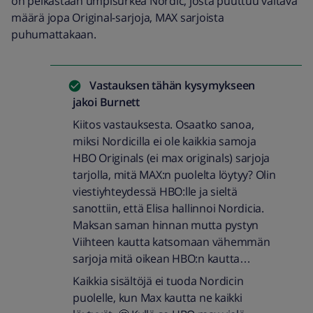
on pelkästään umpisurkea Nordic, josta puuttuu valtava
määrä jopa Original-sarjoja, MAX sarjoista
puhumattakaan.
Vastauksen tähän kysymykseen
jakoi
Burnett
Kiitos vastauksesta. Osaatko sanoa,
miksi Nordicilla ei ole kaikkia samoja
HBO Originals (ei max originals) sarjoja
tarjolla, mitä MAX:n puolelta löytyy? Olin
viestiyhteydessä HBO:lle ja sieltä
sanottiin, että Elisa hallinnoi Nordicia.
Maksan saman hinnan mutta pystyn
Viihteen kautta katsomaan vähemmän
sarjoja mitä oikean HBO:n kautta…
Kaikkia sisältöjä ei tuoda Nordicin
puolelle, kun Max kautta ne kaikki