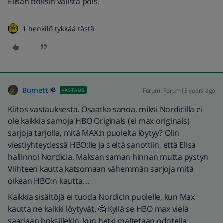
Elisan boksin välistä pois.
1 henkilö tykkää tästä
Burnett
Forum|Forum|3 years ago
VASTAUS
Kiitos vastauksesta. Osaatko sanoa, miksi Nordicilla ei
ole kaikkia samoja HBO Originals (ei max originals)
sarjoja tarjolla, mitä MAX:n puolelta löytyy? Olin
viestiyhteydessä HBO:lle ja sieltä sanottiin, että Elisa
hallinnoi Nordicia. Maksan saman hinnan mutta pystyn
Viihteen kautta katsomaan vähemmän sarjoja mitä
oikean HBO:n kautta…
Kaikkia sisältöjä ei tuoda Nordicin puolelle, kun Max
kautta ne kaikki löytyvät. 🤔 Kyllä se HBO max vielä
saadaan boksillekin, kun hetki maltetaan odotella.