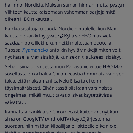
hallinnoi Nordicia. Maksan saman hinnan mutta pystyn
Viihteen kautta katsomaan vähemmän sarjoja mitä
oikean HBO:n kautta…
Kaikkia sisältöjä ei tuoda Nordicin puolelle, kun Max
kautta ne kaikki löytyvät. 🤔 Kyllä se HBO max vielä
saadaan boksillekin, kun hetki maltetaan odotella.
Tuossa
@yamaneko
antoikin hyviä vinkkejä miten voit
nyt katsella Max sisältöjä, kun sekin tilaukseesi sisältyy.
Sehän siinä onkin, että mun Panasonic ei tue HBO Max
sovellusta enkä halua Chromecastia hommata vain sen
takia, että maksamani palvelu Elisalta ei toimi
täysimääräisesti. Eihän tässä olisikaan varsinaista
ongelmaa, mikäli muut tavat olisivat käytettävissä
vaivatta…..
Kannattaa hankkia se Chromecast kuitenkin, nyt kun
siinä on GoogleTV (AndroidTV) käyttöjärjestelmä
suoraan, niin mitään kilpailijaa ei laitteelle oikein ole.