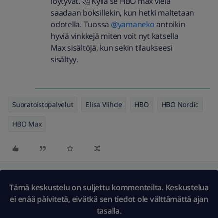
löytyvät. 🤔 Kyllä se HBO max vielä
saadaan boksillekin, kun hetki maltetaan
odotella. Tuossa
@yamaneko
antoikin
hyviä vinkkejä miten voit nyt katsella
Max sisältöjä, kun sekin tilaukseesi
sisältyy.
Suoratoistopalvelut
Elisa Viihde
HBO
HBO Nordic
HBO Max
Tämä keskustelu on suljettu kommenteilta. Keskustelua
ei enää päivitetä, eivätkä sen tiedot ole välttämättä ajan
tasalla.