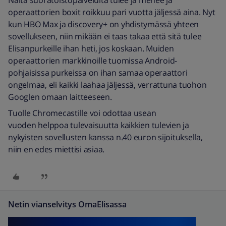
Näitä suoratoistopalveluita tulee ja menee ja
operaattorien boxit roikkuu pari vuotta jäljessä aina. Nyt
kun HBO Max ja discovery+ on yhdistymässä yhteen
sovellukseen, niin mikään ei taas takaa että sitä tulee
Elisanpurkeille ihan heti, jos koskaan. Muiden
operaattorien markkinoille tuomissa Android-
pohjaisissa purkeissa on ihan samaa operaattori
ongelmaa, eli kaikki laahaa jäljessä, verrattuna tuohon
Googlen omaan laitteeseen.
Tuolle Chromecastille voi odottaa usean
vuoden helppoa tulevaisuutta kaikkien tulevien ja
nykyisten sovellusten kanssa n.40 euron sijoituksella,
niin en edes miettisi asiaa.
Netin vianselvitys OmaElisassa