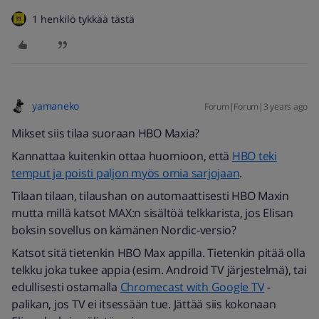
1 henkilö tykkää tästä
yamaneko
Forum|Forum|3 years ago
Mikset siis tilaa suoraan HBO Maxia?
Kannattaa kuitenkin ottaa huomioon, että
HBO teki
temput ja poisti paljon myös omia sarjojaan
.
Tilaan tilaan, tilaushan on automaattisesti HBO Maxin
mutta millä katsot MAX:n sisältöä telkkarista, jos Elisan
boksin sovellus on kämänen Nordic-versio?
Katsot sitä tietenkin HBO Max appilla. Tietenkin pitää olla
telkku joka tukee appia (esim. Android TV järjestelmä), tai
edullisesti ostamalla
Chromecast with Google TV
-
palikan, jos TV ei itsessään tue. Jättää siis kokonaan