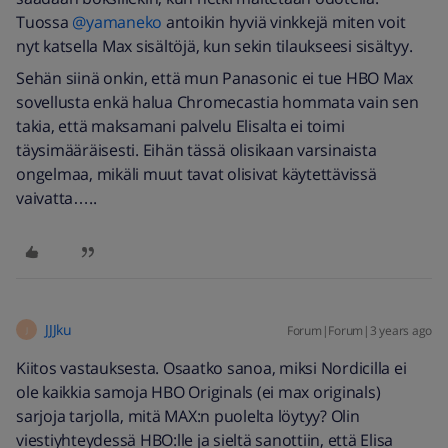
Tuossa
@yamaneko
antoikin hyviä vinkkejä miten voit
nyt katsella Max sisältöjä, kun sekin tilaukseesi sisältyy.
Sehän siinä onkin, että mun Panasonic ei tue HBO Max
sovellusta enkä halua Chromecastia hommata vain sen
takia, että maksamani palvelu Elisalta ei toimi
täysimääräisesti. Eihän tässä olisikaan varsinaista
ongelmaa, mikäli muut tavat olisivat käytettävissä
vaivatta…..
JJJku
Forum|Forum|3 years ago
J
Kiitos vastauksesta. Osaatko sanoa, miksi Nordicilla ei
ole kaikkia samoja HBO Originals (ei max originals)
sarjoja tarjolla, mitä MAX:n puolelta löytyy? Olin
viestiyhteydessä HBO:lle ja sieltä sanottiin, että Elisa