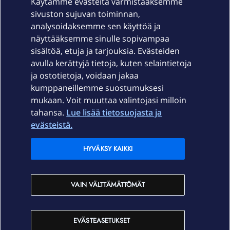
Käytämme evästeitä varmistaaksemme
sivuston sujuvan toiminnan,
Laitteet & liittymät
analysoidaksemme sen käyttöä ja
näyttääksemme sinulle sopivampaa
sisältöä, etuja ja tarjouksia. Evästeiden
Palvelut
avulla kerättyjä tietoja, kuten selaintietoja
ja ostotietoja, voidaan jakaa
Tuki
kumppaneillemme suostumuksesi
mukaan. Voit muuttaa valintojasi milloin
tahansa.
Lue lisää tietosuojasta ja
Ajankohtaista
evästeistä.
Elisa Oyj
HYVÄKSY KAIKKI
In English
VAIN VÄLTTÄMÄTTÖMÄT
På Svenska
EVÄSTEASETUKSET