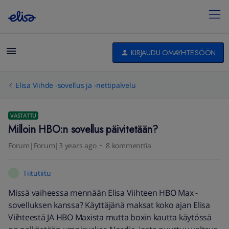
KIRJAUDU OMAYHTEISÖÖN
Elisa Viihde -sovellus ja -nettipalvelu
VASTATTU
Milloin HBO:n sovellus päivitetään?
Forum|Forum|3 years ago
8 kommenttia
Tiitutiitu
T
Missä vaiheessa mennään Elisa Viihteen HBO Max -
sovelluksen kanssa? Käyttäjänä maksat koko ajan Elisa
Viihteestä JA HBO Maxista mutta boxin kautta käytössä