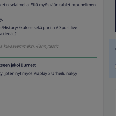
bletin selaimella. Eikä myöskään tabletin/puhelimen
y.
istory/Explore sekä parilla V Sport live -
a tiedä..?
oa kuvaavammaksi. -Fannytastic
seen jakoi
Burnett
ty, joten nyt myös Viaplay 3 Urheilu näkyy