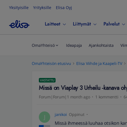
Yksityisille
Yrityksille
Elisa Oyj
Laitteet
Liittymät
Palvelut
OmaYhteisö
Ideapaja
Ajankohtaista
Vii
OmaYhteisön etusivu
Elisa Viihde ja Kaapeli-TV
VASTATTU
Missä on Viaplay 3 Urheilu -kanava 
Forum|Forum|1 month ago
1 kommentti
6
janikoi
Oppinut
J
Missä ihmeessä luuhaa otsikon kan