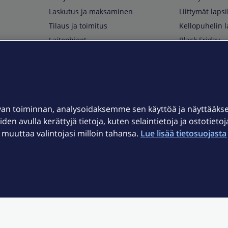
Laskutus ja maksaminen
Liittymät lapsi
Tilaus ja toimitus
Kellopuhelin l
Laiteohjeet
Black Friday
Asiakaspalvelun yhteystiedot
Huippuetuja El
Soita Omagurulle
OmaYhteisö
Myymälät ja myyntipisteet
van toiminnan, analysoidaksemme sen käyttöä ja näyttääk
Kuuluvuuskartta
iden avulla kerättyjä tietoja, kuten selaintietoja ja ostotieto
Asiakastiedotteet
uuttaa valintojasi milloin tahansa.
Lue lisää tietosuojasta 
t
OmaElisa-sovellus
järjestelmä
Kirjaudu sähköpostiin
et © 2026 Elisa Oyj.