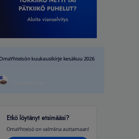
OmaYhteisön kuukausikirje kesäkuu 2026
1 kuukausi sitten
Etkö löytänyt etsimääsi?
OmaYhteisö on valmiina auttamaan!