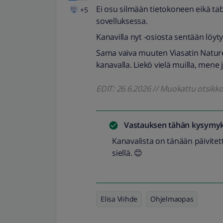
Ei osu silmään tietokoneen eikä ta
+5
sovelluksessa.
Kanavilla nyt -osiosta sentään löyty
Sama vaiva muuten Viasatin Nature/H
kanavalla. Liekö vielä muilla, mene j
EDIT: 26.6.2026 // Muokattu otsikk
Vastauksen tähän kysymyk
Kanavalista on tänään päivitet
siellä. 😊
Elisa Viihde
Ohjelmaopas