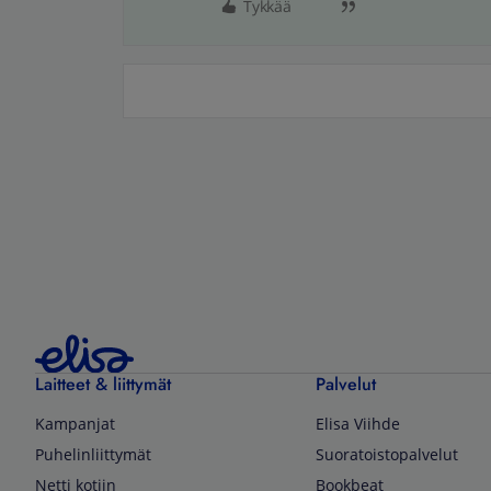
Tykkää
Laitteet & liittymät
Palvelut
Kampanjat
Elisa Viihde
Puhelinliittymät
Suoratoistopalvelut
Netti kotiin
Bookbeat