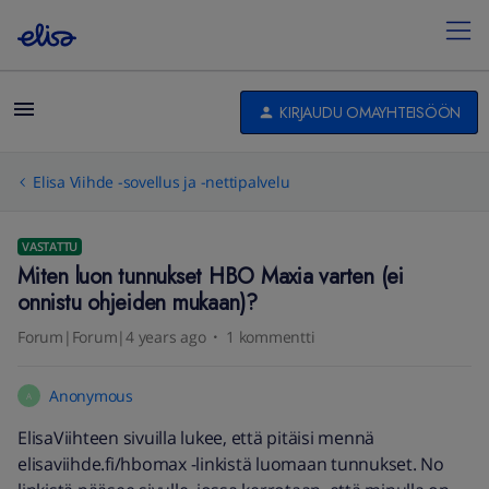
KIRJAUDU OMAYHTEISÖÖN
Elisa Viihde -sovellus ja -nettipalvelu
VASTATTU
Miten luon tunnukset HBO Maxia varten (ei
onnistu ohjeiden mukaan)?
Forum|Forum|4 years ago
1 kommentti
Anonymous
A
ElisaViihteen sivuilla lukee, että pitäisi mennä
elisaviihde.fi/hbomax -linkistä luomaan tunnukset. No