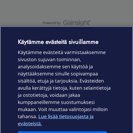
OmaYhteisö-käyttöehdot
Accessibility statement
Käytämme evästeitä sivuillamme
Käytämme evästeitä varmistaaksemme
sivuston sujuvan toiminnan,
Laitteet & liittymät
analysoidaksemme sen käyttöä ja
näyttääksemme sinulle sopivampaa
sisältöä, etuja ja tarjouksia. Evästeiden
Palvelut
avulla kerättyjä tietoja, kuten selaintietoja
ja ostotietoja, voidaan jakaa
Tuki
kumppaneillemme suostumuksesi
mukaan. Voit muuttaa valintojasi milloin
tahansa.
Lue lisää tietosuojasta ja
Ajankohtaista
evästeistä.