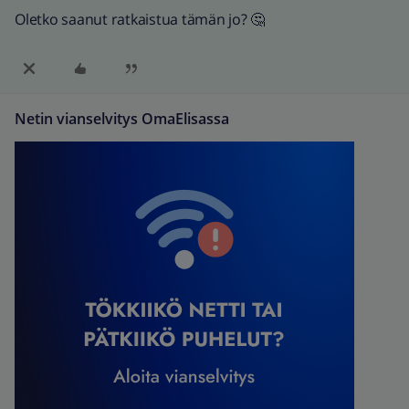
Oletko saanut ratkaistua tämän jo? 🤔
Netin vianselvitys OmaElisassa