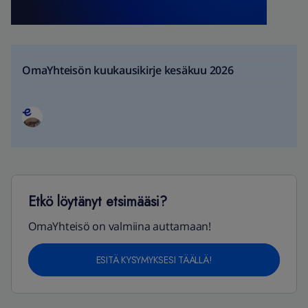
OmaYhteisön kuukausikirje kesäkuu 2026
Etkö löytänyt etsimääsi?
OmaYhteisö on valmiina auttamaan!
ESITÄ KYSYMYKSESI TÄÄLLÄ!