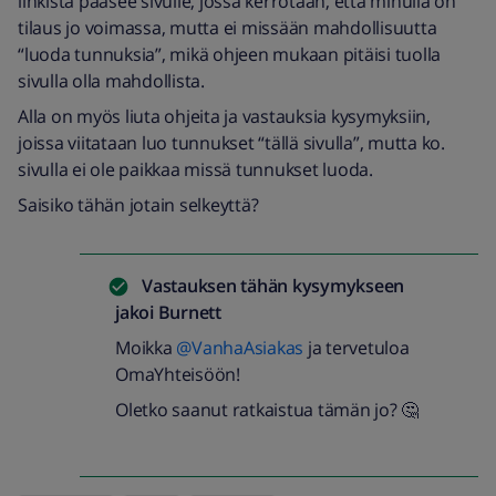
linkistä pääsee sivulle, jossa kerrotaan, että minulla on
tilaus jo voimassa, mutta ei missään mahdollisuutta
“luoda tunnuksia”, mikä ohjeen mukaan pitäisi tuolla
sivulla olla mahdollista.
Alla on myös liuta ohjeita ja vastauksia kysymyksiin,
joissa viitataan luo tunnukset “tällä sivulla”, mutta ko.
sivulla ei ole paikkaa missä tunnukset luoda.
Saisiko tähän jotain selkeyttä?
Vastauksen tähän kysymykseen
jakoi
Burnett
Moikka
@VanhaAsiakas
ja tervetuloa
OmaYhteisöön!
Oletko saanut ratkaistua tämän jo? 🤔