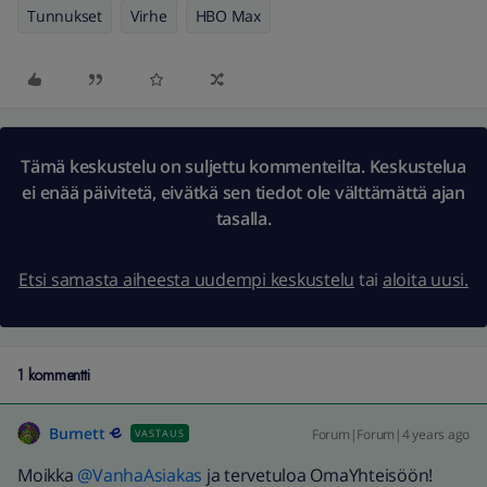
Tunnukset
Virhe
HBO Max
Tämä keskustelu on suljettu kommenteilta. Keskustelua
ei enää päivitetä, eivätkä sen tiedot ole välttämättä ajan
tasalla.
Etsi samasta aiheesta uudempi keskustelu
tai
aloita uusi.
1 kommentti
Burnett
Forum|Forum|4 years ago
VASTAUS
Moikka
@VanhaAsiakas
ja tervetuloa OmaYhteisöön!