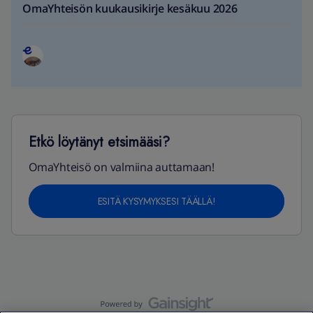
OmaYhteisön kuukausikirje kesäkuu 2026
Etkö löytänyt etsimääsi?
OmaYhteisö on valmiina auttamaan!
ESITÄ KYSYMYKSESI TÄÄLLÄ!