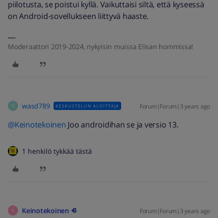
piilotusta, se poistui kyllä. Vaikuttaisi siltä, että kyseessä
on Android-sovellukseen liittyvä haaste.
Moderaattori 2019-2024, nykyisin muissa Elisan hommissa!
wasd789
Forum|Forum|3 years ago
KESKUSTELUN ALOITTAJA
W
@Keinotekoinen
Joo androidihan se ja versio 13.
1 henkilö tykkää tästä
Keinotekoinen
Forum|Forum|3 years ago
K