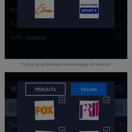
Tuossa se poistettava kanava näkyy viimeisenä.