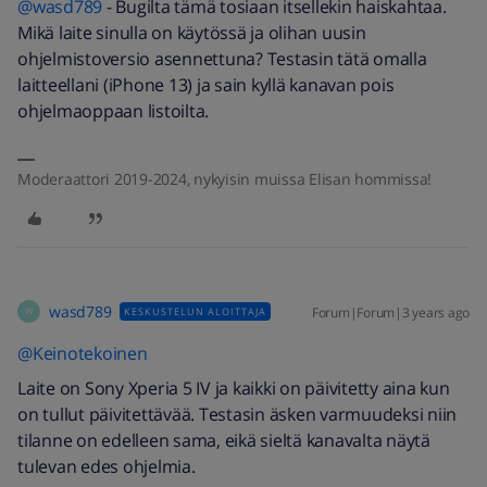
@wasd789
- Bugilta tämä tosiaan itsellekin haiskahtaa.
Mikä laite sinulla on käytössä ja olihan uusin
ohjelmistoversio asennettuna? Testasin tätä omalla
laitteellani (iPhone 13) ja sain kyllä kanavan pois
ohjelmaoppaan listoilta.
Moderaattori 2019-2024, nykyisin muissa Elisan hommissa!
wasd789
Forum|Forum|3 years ago
KESKUSTELUN ALOITTAJA
W
@Keinotekoinen
Laite on Sony Xperia 5 IV ja kaikki on päivitetty aina kun
on tullut päivitettävää. Testasin äsken varmuudeksi niin
tilanne on edelleen sama, eikä sieltä kanavalta näytä
tulevan edes ohjelmia.