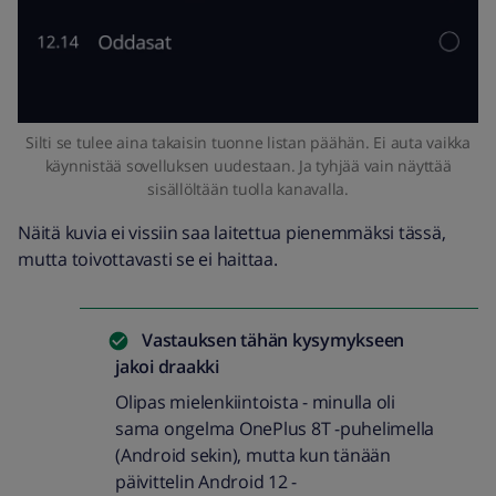
Silti se tulee aina takaisin tuonne listan päähän. Ei auta vaikka
käynnistää sovelluksen uudestaan. Ja tyhjää vain näyttää
sisällöltään tuolla kanavalla.
Näitä kuvia ei vissiin saa laitettua pienemmäksi tässä,
mutta toivottavasti se ei haittaa.
Vastauksen tähän kysymykseen
jakoi
draakki
Olipas mielenkiintoista - minulla oli
sama ongelma OnePlus 8T -puhelimella
(Android sekin), mutta kun tänään
päivittelin Android 12 -