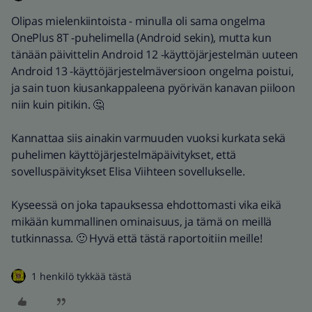
Olipas mielenkiintoista - minulla oli sama ongelma
OnePlus 8T -puhelimella (Android sekin), mutta kun
tänään päivittelin Android 12 -käyttöjärjestelmän uuteen
Android 13 -käyttöjärjestelmäversioon ongelma poistui,
ja sain tuon kiusankappaleena pyörivän kanavan piiloon
niin kuin pitikin. 🤔
Kannattaa siis ainakin varmuuden vuoksi kurkata sekä
puhelimen käyttöjärjestelmäpäivitykset, että
sovelluspäivitykset Elisa Viihteen sovellukselle.
Kyseessä on joka tapauksessa ehdottomasti vika eikä
mikään kummallinen ominaisuus, ja tämä on meillä
tutkinnassa. 🙂 Hyvä että tästä raportoitiin meille!
1 henkilö tykkää tästä