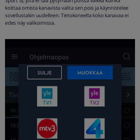
Sport 5), jota ei saa pysymään poissa vaikka kuinka
koittaa omista kanavista valita sen pois ja käynnistelee
sovellustakin uudelleen. Tietokoneella koko kanavaa ei
edes näy valikoimissa.