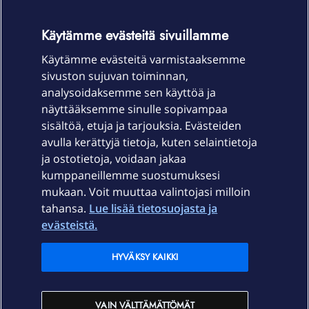
OmaYhteisö-käyttöehdot
Accessibility statement
Käytämme evästeitä sivuillamme
Käytämme evästeitä varmistaaksemme
sivuston sujuvan toiminnan,
Laitteet & liittymät
analysoidaksemme sen käyttöä ja
näyttääksemme sinulle sopivampaa
sisältöä, etuja ja tarjouksia. Evästeiden
Palvelut
avulla kerättyjä tietoja, kuten selaintietoja
ja ostotietoja, voidaan jakaa
Tuki
kumppaneillemme suostumuksesi
mukaan. Voit muuttaa valintojasi milloin
tahansa.
Lue lisää tietosuojasta ja
Ajankohtaista
evästeistä.
Elisa Oyj
HYVÄKSY KAIKKI
In English
VAIN VÄLTTÄMÄTTÖMÄT