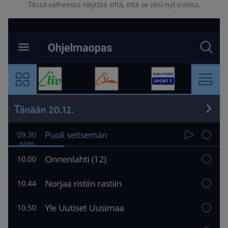
Tässä vaiheessa näyttää siltä, että se olisi nyt poissa.