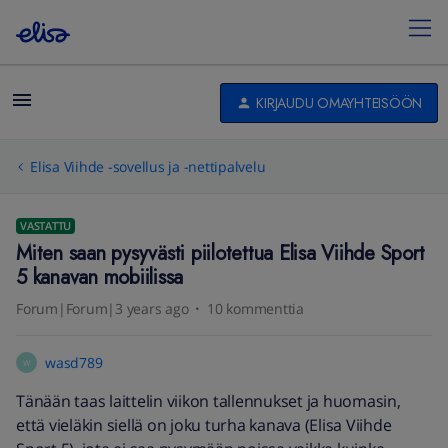
KIRJAUDU OMAYHTEISÖÖN
Elisa Viihde -sovellus ja -nettipalvelu
VASTATTU
Miten saan pysyvästi piilotettua Elisa Viihde Sport
5 kanavan mobiilissa
Forum|Forum|3 years ago
10 kommenttia
wasd789
W
Tänään taas laittelin viikon tallennukset ja huomasin,
että vieläkin siellä on joku turha kanava (Elisa Viihde