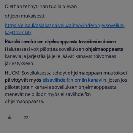
Olethan tehnyt ihan tuolla olevan
ohjeen mukaisesti:
https://elisa.fi/asiakaspalvelu/aihe/viihde/ohje/sovellus-
kayttovinkit/
Räätälöi sovelluksen ohjelmaoppaasta toiveidesi mukainen
Halutessasi voit piilottaa sovelluksen
ohjelmaoppaasta
kanavia ja järjestää jäljelle jäävät kanavat toivomaasi
järjestykseen.
HUOM! Sovelluksessa tehdyt
ohjelmaoppaan muutokset
päivittyvät myös
elisaviihde.fi:n omiin kanaviin
, joten jos
piilotat jotain kanavia sovelluksen ohjelmaoppaasta,
menevät ne piiloon myös elisaviihde.fi:n
ohjelmaoppaasta.