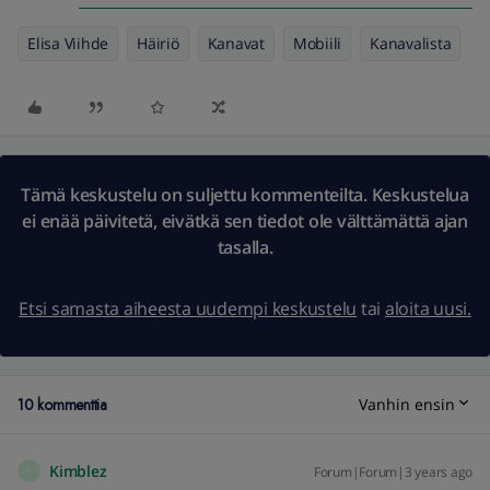
Elisa Viihde
Häiriö
Kanavat
Mobiili
Kanavalista
Tämä keskustelu on suljettu kommenteilta. Keskustelua
ei enää päivitetä, eivätkä sen tiedot ole välttämättä ajan
tasalla.
Etsi samasta aiheesta uudempi keskustelu
tai
aloita uusi.
10 kommenttia
Vanhin ensin
Kimblez
Forum|Forum|3 years ago
K