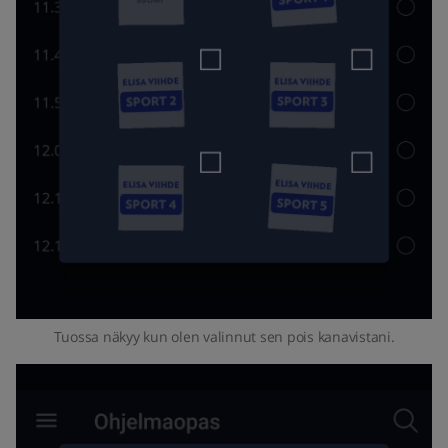
Tuossa näkyy kun olen valinnut sen pois kanavistani.