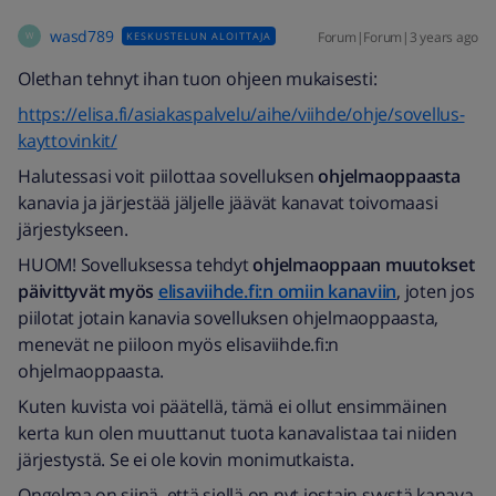
wasd789
Forum|Forum|3 years ago
KESKUSTELUN ALOITTAJA
W
Olethan tehnyt ihan tuon ohjeen mukaisesti:
https://elisa.fi/asiakaspalvelu/aihe/viihde/ohje/sovellus-
kayttovinkit/
Halutessasi voit piilottaa sovelluksen
ohjelmaoppaasta
kanavia ja järjestää jäljelle jäävät kanavat toivomaasi
järjestykseen.
HUOM! Sovelluksessa tehdyt
ohjelmaoppaan muutokset
päivittyvät myös
elisaviihde.fi:n omiin kanaviin
, joten jos
piilotat jotain kanavia sovelluksen ohjelmaoppaasta,
menevät ne piiloon myös elisaviihde.fi:n
ohjelmaoppaasta.
Kuten kuvista voi päätellä, tämä ei ollut ensimmäinen
kerta kun olen muuttanut tuota kanavalistaa tai niiden
järjestystä. Se ei ole kovin monimutkaista.
Ongelma on siinä, että siellä on nyt jostain syystä kanava