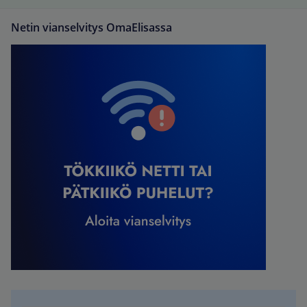
Netin vianselvitys OmaElisassa