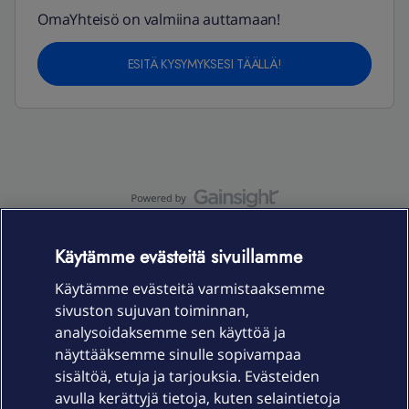
OmaYhteisö on valmiina auttamaan!
ESITÄ KYSYMYKSESI TÄÄLLÄ!
OmaYhteisö-käyttöehdot
Accessibility statement
Käytämme evästeitä sivuillamme
Käytämme evästeitä varmistaaksemme
sivuston sujuvan toiminnan,
Laitteet & liittymät
analysoidaksemme sen käyttöä ja
näyttääksemme sinulle sopivampaa
sisältöä, etuja ja tarjouksia. Evästeiden
Palvelut
avulla kerättyjä tietoja, kuten selaintietoja