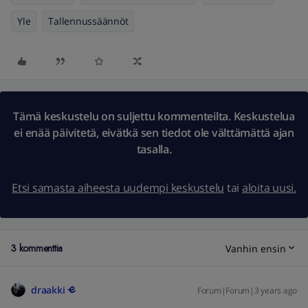
Yle
Tallennussäännöt
Tämä keskustelu on suljettu kommenteilta. Keskustelua
ei enää päivitetä, eivätkä sen tiedot ole välttämättä ajan
tasalla.
Etsi samasta aiheesta uudempi keskustelu
tai
aloita uusi.
3 kommenttia
Vanhin ensin
draakki
Forum|Forum|3 years ago