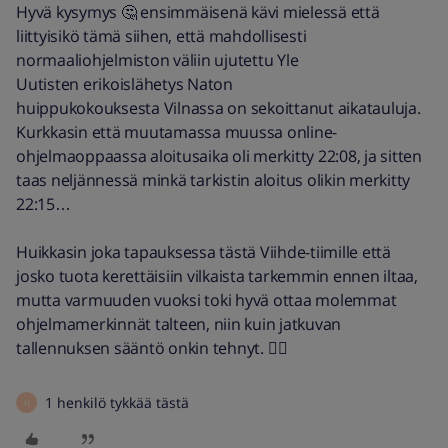
Hyvä kysymys 🤔 ensimmäisenä kävi mielessä että
liittyisikö tämä siihen, että mahdollisesti
normaaliohjelmiston väliin ujutettu Yle
Uutisten erikoislähetys Naton
huippukokouksesta Vilnassa on sekoittanut aikatauluja.
Kurkkasin että muutamassa muussa online-
ohjelmaoppaassa aloitusaika oli merkitty 22:08, ja sitten
taas neljännessä minkä tarkistin aloitus olikin merkitty
22:15…
Huikkasin joka tapauksessa tästä Viihde-tiimille että
josko tuota kerettäisiin vilkaista tarkemmin ennen iltaa,
mutta varmuuden vuoksi toki hyvä ottaa molemmat
ohjelmamerkinnät talteen, niin kuin jatkuvan
tallennuksen sääntö onkin tehnyt. 👍🏼
1 henkilö tykkää tästä
H