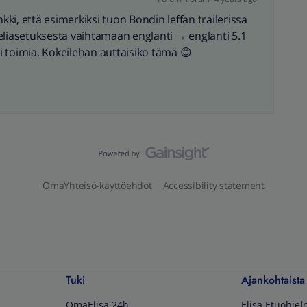
kki, että esimerkiksi tuon Bondin leffan trailerissa
eliasetuksesta vaihtamaan englanti → englanti 5.1
si toimia. Kokeilehan auttaisiko tämä 😊
OmaYhteisö-käyttöehdot
Accessibility statement
Tuki
Ajankohtaista
OmaElisa 24h
Elisa Etuohje