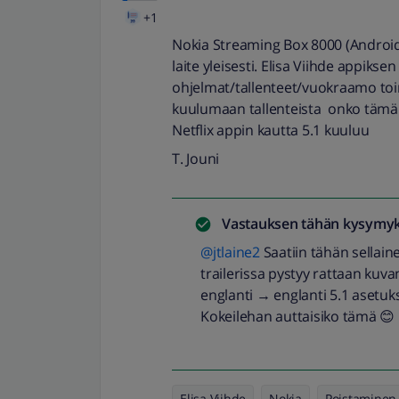
+1
Nokia Streaming Box 8000 (Android) t
laite yleisesti. Elisa Viihde appikse
ohjelmat/tallenteet/vuokraamo toi
kuulumaan tallenteista onko tämä '
Netflix appin kautta 5.1 kuuluu
T. Jouni
Vastauksen tähän kysymyk
@jtlaine2
Saatiin tähän sellaine
trailerissa pystyy rattaan kuv
englanti → englanti 5.1 asetukse
Kokeilehan auttaisiko tämä 😊
Elisa Viihde
Nokia
Poistaminen