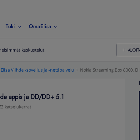
Tuki
OmaElisa
ALOIT
meisimmät keskustelut
Elisa Viihde -sovellus ja -nettipalvelu
Nokia Streaming Box 8000, Eli
hde appis ja DD/DD+ 5.1
52 katselukerrat