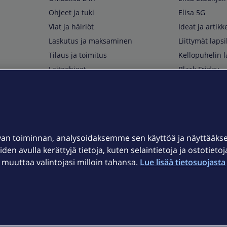
Ohjeet ja tuki
Elisa 5G
Viat ja häiriöt
Ideat ja artikke
Laskutus ja maksaminen
Liittymät lapsi
Tilaus ja toimitus
Kellopuhelin l
Laiteohjeet
Black Friday
Asiakaspalvelun yhteystiedot
Huippuetuja El
Soita Omagurulle
OmaYhteisö
Myymälät ja myyntipisteet
van toiminnan, analysoidaksemme sen käyttöä ja näyttääk
Kuuluvuuskartta
iden avulla kerättyjä tietoja, kuten selaintietoja ja ostotieto
Asiakastiedotteet
uuttaa valintojasi milloin tahansa.
Lue lisää tietosuojasta 
t
OmaElisa-sovellus
järjestelmä
Kirjaudu sähköpostiin
et © 2026 Elisa Oyj.