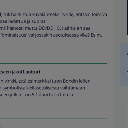
uli hankittua kuvalähteeksi tykille, erittäin toimiva
n saa ladattua ja suorat
mii hienosti mutta DD/DD+ 5.1 ääniä en saa
ominaisuus' vai jossakin asetuksessa vika? Esim.
seen jakoi
Lautturi
n vinkki, että esimerkiksi tuon Bondin leffan
an symbolista kieliasetuksesta vaihtamaan
en jolloin tuo 5.1 ääni tulisi toimia.