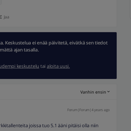
Jaa
 Keskustelua ei enää päivitetä, eivätkä sen tiedot
ämättä ajan tasalla.
uudempi keskustelu
tai
aloita uusi.
Vanhin ensin
Forum|Forum|4 years ago
tallenteita joissa tuo 5.1 ääni pitäisi olla niin