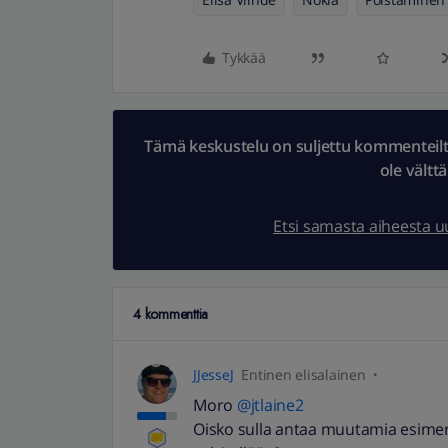
Tykkää
Tämä keskustelu on suljettu kommenteilta.
ole vältt
Etsi samasta aiheesta 
4 kommenttia
JJesseJ
Entinen elisalainen
Moro
@jtlaine2
Oisko sulla antaa muutamia esimerkki