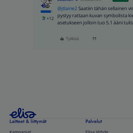
@jtlaine2
Saatiin tähän sellainen vin
pystyy rattaan kuvan symbolista ki
+12
asetukseen jolloin tuo 5.1 ääni tuli
Tykkää
Laitteet & liittymät
Palvelut
Kampanjat
Elisa Viihde