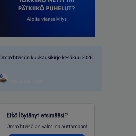
OmaYhteisön kuukausikirje kesäkuu 2026
1 kuukausi sitten
Etkö löytänyt etsimääsi?
OmaYhteisö on valmiina auttamaan!