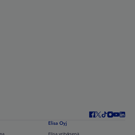
Elisa Oyj
lma
Elisa yrityksenä