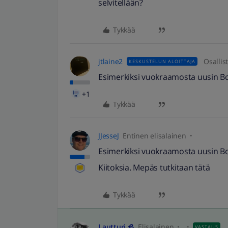
selvitellään?
Tykkää
jtlaine2
Osallis
KESKUSTELUN ALOITTAJA
Esimerkiksi vuokraamosta uusin Bon
+1
Tykkää
JJesseJ
Entinen elisalainen
Esimerkiksi vuokraamosta uusin Bon
Kiitoksia. Mepäs tutkitaan tätä
Tykkää
Lautturi
Elisalainen
VASTAUS