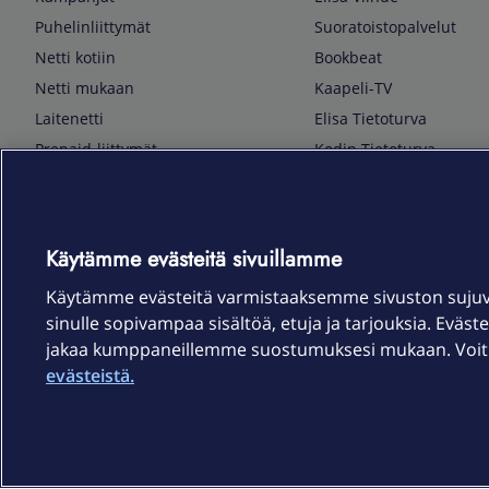
Puhelinliittymät
Suoratoistopalvelut
Netti kotiin
Bookbeat
Netti mukaan
Kaapeli-TV
Laitenetti
Elisa Tietoturva
Prepaid-liittymät
Kodin Tietoturva
Puhelimet ja tarvikkeet
Mobiilivarmenne
Tietotekniikka
Kuka soittaa
Pelaaminen
Sähköpostipalvelu
Käytämme evästeitä sivuillamme
TV & audio
Elisa Kotiverkko
Käytämme evästeitä varmistaaksemme sivuston suju
Kodinkoneet
Elisa Pilvilinna
sinulle sopivampaa sisältöä, etuja ja tarjouksia. Eväste
Kamerat ja dronet
Elisa Laiteturva
jakaa kumppaneillemme suostumuksesi mukaan. Voit m
Kellot ja rannekkeet
Elisa Rinnakkaisliittymä
evästeistä.
Älykoti
Elisa Kotiturva -hälytys
Elisa Vaihtoetu
Elisa Kotiakku
Sopimusehdot
Tietosuoja
Saavutettavuus
Evästeasetukset
Tekijänoikeud