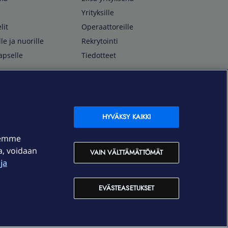
Yrityksille
lit
Operaattoreille
lle ja nuorille
Rekrytointi
apselle
Tiedotteet
In English
isan asiakkaille
Customer Service
OmaElisa Self Service
HYVÄKSY KAIKKI
Moving to Finland
semme
Elisa Corporation
ja, voidaan
VAIN VÄLTTÄMÄTTÖMÄT
ja
På Svenska
Kundtjänst
EVÄSTEASETUKSET
OmaElisa självbetjäning