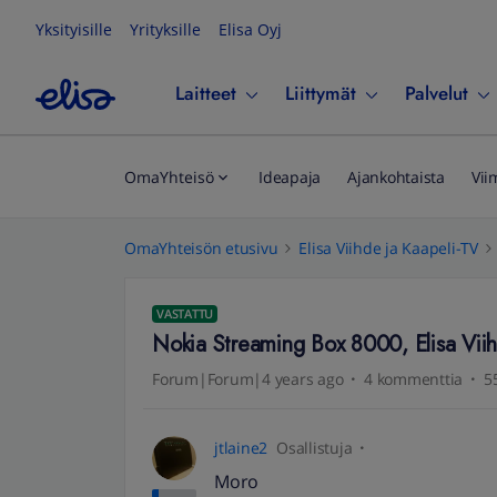
Yksityisille
Yrityksille
Elisa Oyj
Laitteet
Liittymät
Palvelut
OmaYhteisö
Ideapaja
Ajankohtaista
Vii
OmaYhteisön etusivu
Elisa Viihde ja Kaapeli-TV
VASTATTU
Nokia Streaming Box 8000, Elisa Vii
Forum|Forum|4 years ago
4 kommenttia
5
jtlaine2
Osallistuja
Moro