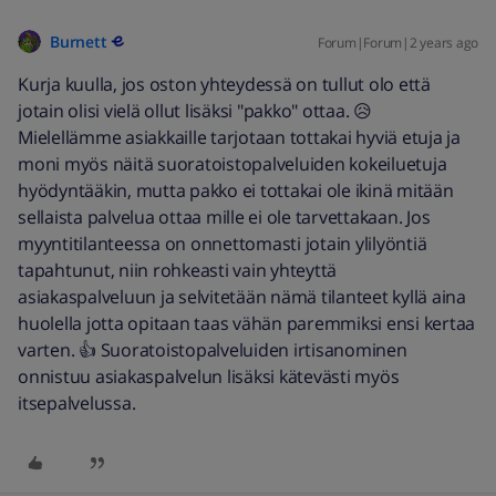
Burnett
Forum|Forum|2 years ago
Kurja kuulla, jos oston yhteydessä on tullut olo että
jotain olisi vielä ollut lisäksi "pakko" ottaa. 😥
Mielellämme asiakkaille tarjotaan tottakai hyviä etuja ja
moni myös näitä suoratoistopalveluiden kokeiluetuja
hyödyntääkin, mutta pakko ei tottakai ole ikinä mitään
sellaista palvelua ottaa mille ei ole tarvettakaan. Jos
myyntitilanteessa on onnettomasti jotain ylilyöntiä
tapahtunut, niin rohkeasti vain yhteyttä
asiakaspalveluun ja selvitetään nämä tilanteet kyllä aina
huolella jotta opitaan taas vähän paremmiksi ensi kertaa
varten. 👍 Suoratoistopalveluiden irtisanominen
onnistuu asiakaspalvelun lisäksi kätevästi myös
itsepalvelussa.