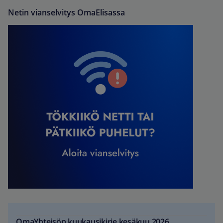
Netin vianselvitys OmaElisassa
OmaYhteisön kuukausikirje kesäkuu 2026