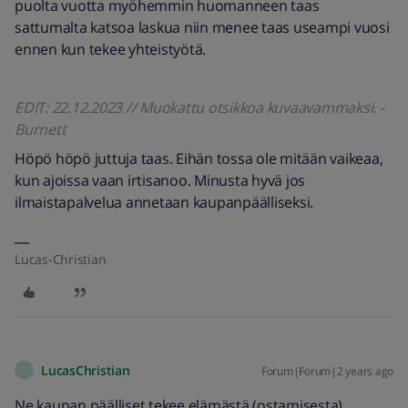
puolta vuotta myöhemmin huomanneen taas
sattumalta katsoa laskua niin menee taas useampi vuosi
ennen kun tekee yhteistyötä.
EDIT: 22.12.2023 // Muokattu otsikkoa kuvaavammaksi. -
Burnett
Höpö höpö juttuja taas. Eihän tossa ole mitään vaikeaa,
kun ajoissa vaan irtisanoo. Minusta hyvä jos
ilmaistapalvelua annetaan kaupanpäälliseksi.
Lucas-Christian
LucasChristian
Forum|Forum|2 years ago
L
Ne kaupan päälliset tekee elämästä (ostamisesta)