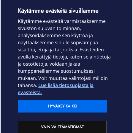
OmaYhteisö-käyttöehdot
Accessibility statement
Käytämme evästeitä sivuillamme
Käytämme evästeitä varmistaaksemme
sivuston sujuvan toiminnan,
Laitteet & liittymät
analysoidaksemme sen käyttöä ja
näyttääksemme sinulle sopivampaa
sisältöä, etuja ja tarjouksia. Evästeiden
Palvelut
avulla kerättyjä tietoja, kuten selaintietoja
ja ostotietoja, voidaan jakaa
Tuki
kumppaneillemme suostumuksesi
mukaan. Voit muuttaa valintojasi milloin
tahansa.
Lue lisää tietosuojasta ja
Ajankohtaista
evästeistä.
Elisa Oyj
HYVÄKSY KAIKKI
In English
VAIN VÄLTTÄMÄTTÖMÄT