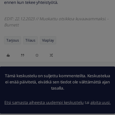
ennen kun tekee yhteistyötä.
EDIT: 22.12.2023 // Muokattu otsikkoa kuvaavammaksi. -
Burnett
Tarjous
Tilaus
Viaplay
Tämä keskustelu on suljettu kommenteilta. Keskustelua
ei enää päivitetä, eivätkä sen tiedot ole välttämättä ajan
tasalla.
Etsi samasta aiheesta uudempi keskustelu
tai
aloita uusi.