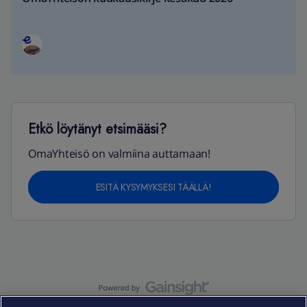
Etkö löytänyt etsimääsi?
OmaYhteisö on valmiina auttamaan!
ESITÄ KYSYMYKSESI TÄÄLLÄ!