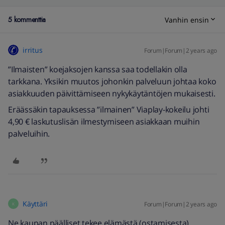
5 kommenttia
Vanhin ensin
irritus
Forum|Forum|2 years ago
”Ilmaisten” koejaksojen kanssa saa todellakin olla
tarkkana. Yksikin muutos johonkin palveluun johtaa koko
asiakkuuden päivittämiseen nykykäytäntöjen mukaisesti.
Eräässäkin tapauksessa ”ilmainen” Viaplay-kokeilu johti
4,90 € laskutuslisän ilmestymiseen asiakkaan muihin
palveluihin.
Käyttäri
Forum|Forum|2 years ago
K
Ne kaupan päälliset tekee elämästä (ostamisesta)