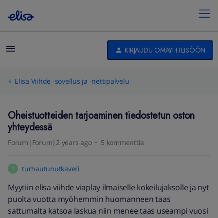
KIRJAUDU OMAYHTEISÖÖN
Elisa Viihde -sovellus ja -nettipalvelu
Oheistuotteiden tarjoaminen tiedostetun oston
yhteydessä
Forum|Forum|2 years ago
5 kommenttia
turhautunutkaveri
T
Myytiin elisa viihde viaplay ilmaiselle kokeilujaksolle ja nyt
puolta vuotta myöhemmin huomanneen taas
sattumalta katsoa laskua niin menee taas useampi vuosi