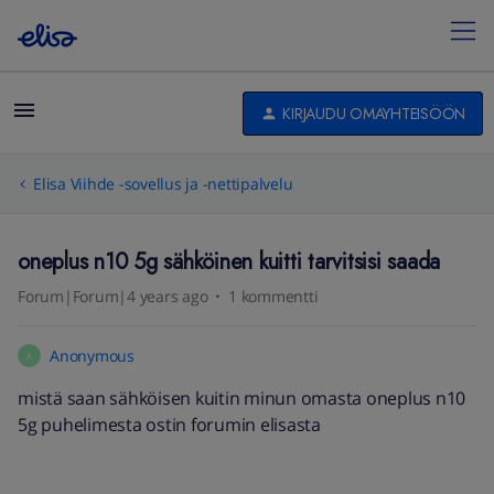
KIRJAUDU OMAYHTEISÖÖN
Elisa Viihde -sovellus ja -nettipalvelu
oneplus n10 5g sähköinen kuitti tarvitsisi saada
Forum|Forum|4 years ago
1 kommentti
Anonymous
A
mistä saan sähköisen kuitin minun omasta oneplus n10
5g puhelimesta ostin forumin elisasta