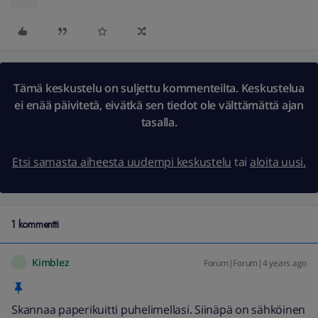
Tämä keskustelu on suljettu kommenteilta. Keskustelua
ei enää päivitetä, eivätkä sen tiedot ole välttämättä ajan
tasalla.
Etsi samasta aiheesta uudempi keskustelu
tai
aloita uusi.
1 kommentti
Kimblez
Forum|Forum|4 years ago
K
Skannaa paperikuitti puhelimellasi. Siinäpä on sähköinen