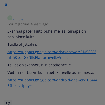
K
Kimblez
Forum|Forum|4 years ago
Skannaa paperikuitti puhelimellasi. Siinäpä on
sähköinen kuitti.
Tuolla ohjettakin:
https://support.google.com/drive/answer/3145835?
hl=fi&co=GENIE.Platform%3DAndroid
Tai jos on skanneri, niin tietokoneelle.
Voithan siirtääkin kuitin tietokoneelle puhelimesta:
https://support.google.com/android/answer/906444
5?hl=fi#zippy=
5G