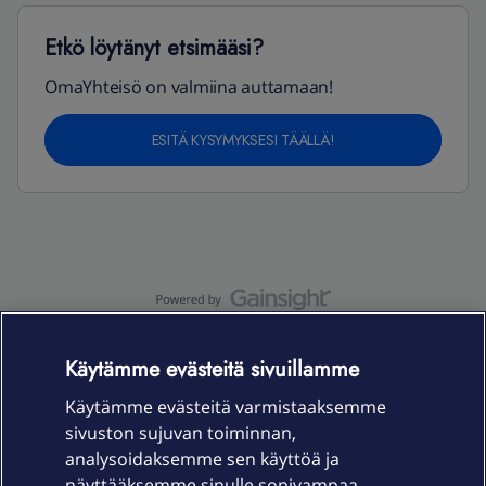
Etkö löytänyt etsimääsi?
OmaYhteisö on valmiina auttamaan!
ESITÄ KYSYMYKSESI TÄÄLLÄ!
OmaYhteisö-käyttöehdot
Accessibility statement
Käytämme evästeitä sivuillamme
Käytämme evästeitä varmistaaksemme
sivuston sujuvan toiminnan,
Laitteet & liittymät
analysoidaksemme sen käyttöä ja
näyttääksemme sinulle sopivampaa