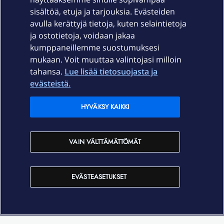
sisältöä, etuja ja tarjouksia. Evästeiden
Palvelut
avulla kerättyjä tietoja, kuten selaintietoja
ja ostotietoja, voidaan jakaa
Tuki
kumppaneillemme suostumuksesi
mukaan. Voit muuttaa valintojasi milloin
tahansa.
Lue lisää tietosuojasta ja
Ajankohtaista
evästeistä.
Elisa Oyj
HYVÄKSY KAIKKI
In English
VAIN VÄLTTÄMÄTTÖMÄT
På Svenska
EVÄSTEASETUKSET
Sopimusehdot
Tietosuoja
Saavutettavuus
Evästeasetukset
Tekijänoikeudet © 2026 Elisa Oyj.