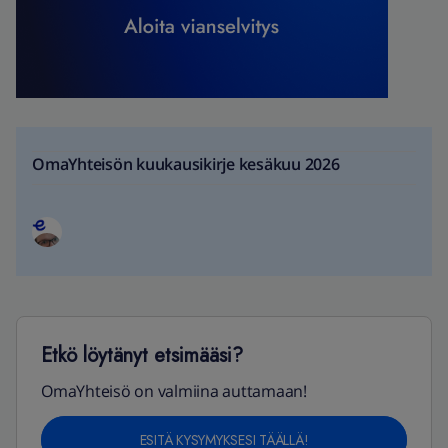
OmaYhteisön kuukausikirje kesäkuu 2026
Etkö löytänyt etsimääsi?
OmaYhteisö on valmiina auttamaan!
ESITÄ KYSYMYKSESI TÄÄLLÄ!