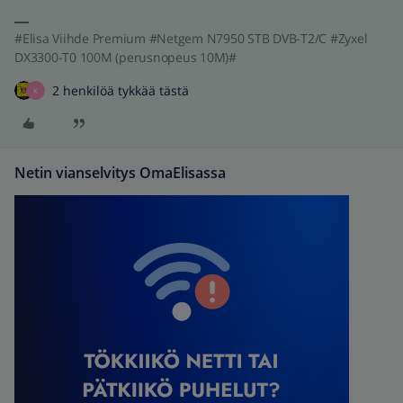
#Elisa Viihde Premium #Netgem N7950 STB DVB-T2/C #Zyxel
DX3300-T0 100M (perusnopeus 10M)#
2 henkilöä tykkää tästä
K
Netin vianselvitys OmaElisassa