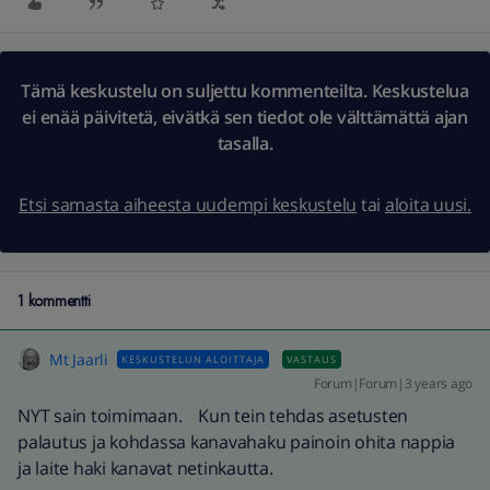
Tämä keskustelu on suljettu kommenteilta. Keskustelua
ei enää päivitetä, eivätkä sen tiedot ole välttämättä ajan
tasalla.
Etsi samasta aiheesta uudempi keskustelu
tai
aloita uusi.
1 kommentti
Mt Jaarli
KESKUSTELUN ALOITTAJA
VASTAUS
Forum|Forum|3 years ago
NYT sain toimimaan. Kun tein tehdas asetusten
palautus ja kohdassa kanavahaku painoin ohita nappia
ja laite haki kanavat netinkautta.