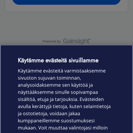
OmaYhteisö-käyttöehdot
Accessibility statement
Käytämme evästeitä sivuillamme
Käytämme evästeitä varmistaaksemme
sivuston sujuvan toiminnan,
Laitteet & liittymät
analysoidaksemme sen käyttöä ja
näyttääksemme sinulle sopivampaa
sisältöä, etuja ja tarjouksia. Evästeiden
Palvelut
avulla kerättyjä tietoja, kuten selaintietoja
ja ostotietoja, voidaan jakaa
Tuki
kumppaneillemme suostumuksesi
mukaan. Voit muuttaa valintojasi milloin