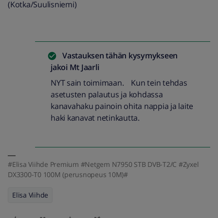
(Kotka/Suulisniemi)
Vastauksen tähän kysymykseen
jakoi
Mt Jaarli
NYT sain toimimaan. Kun tein tehdas
asetusten palautus ja kohdassa
kanavahaku painoin ohita nappia ja laite
haki kanavat netinkautta.
#Elisa Viihde Premium #Netgem N7950 STB DVB-T2/C #Zyxel
DX3300-T0 100M (perusnopeus 10M)#
Elisa Viihde