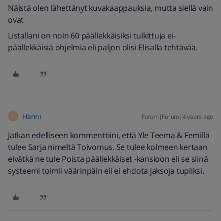
Näistä olen lähettänyt kuvakaappauksia, mutta siellä vain
ovat
Listallani on noin 60 päällekkäisiksi tulkittuja ei-
päällekkäisiä ohjelmia eli paljon olisi Elisalla tehtävää.
Hanni
Forum|Forum|4 years ago
H
Jatkan edelliseen kommenttiini, että Yle Teema & Femillä
tulee Sarja nimeltä Toivomus. Se tulee kolmeen kertaan
eivätkä ne tule Poista päällekkäiset -kansioon eli se siinä
systeemi toimii väärinpäin eli ei ehdota jaksoja tupliksi.