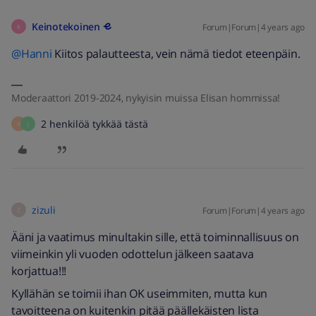
Keinotekoinen
Forum|Forum|4 years ago
K
@Hanni
Kiitos palautteesta, vein nämä tiedot eteenpäin.
Moderaattori 2019-2024, nykyisin muissa Elisan hommissa!
2 henkilöä tykkää tästä
H
J
zizuli
Forum|Forum|4 years ago
Z
Ääni ja vaatimus minultakin sille, että toiminnallisuus on
viimeinkin yli vuoden odottelun jälkeen saatava
korjattua!!!
Kyllähän se toimii ihan OK useimmiten, mutta kun
tavoitteena on kuitenkin pitää päällekäisten lista