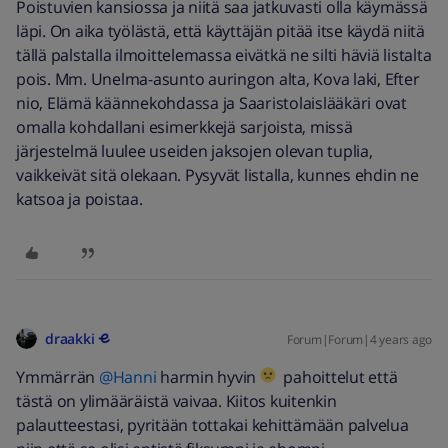
Poistuvien kansiossa ja niitä saa jatkuvasti olla käymässä
läpi. On aika työlästä, että käyttäjän pitää itse käydä niitä
tällä palstalla ilmoittelemassa eivätkä ne silti häviä listalta
pois. Mm. Unelma-asunto auringon alta, Kova laki, Efter
nio, Elämä käännekohdassa ja Saaristolaislääkäri ovat
omalla kohdallani esimerkkejä sarjoista, missä
järjestelmä luulee useiden jaksojen olevan tuplia,
vaikkeivät sitä olekaan. Pysyvät listalla, kunnes ehdin ne
katsoa ja poistaa.
draakki
Forum|Forum|4 years ago
Ymmärrän
@Hanni
harmin hyvin
pahoittelut että
tästä on ylimääräistä vaivaa. Kiitos kuitenkin
palautteestasi, pyritään tottakai kehittämään palvelua