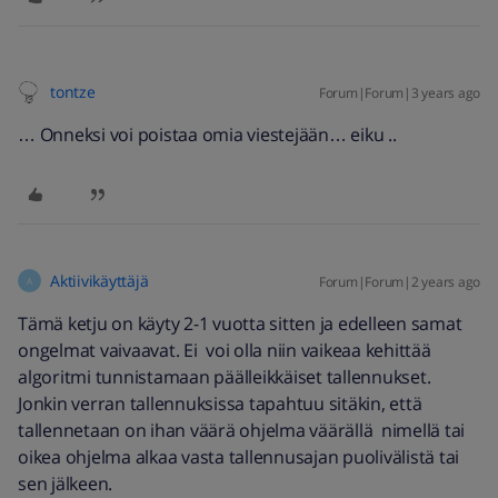
tontze
Forum|Forum|3 years ago
… Onneksi voi poistaa omia viestejään… eiku ..
Aktiivikäyttäjä
Forum|Forum|2 years ago
A
Tämä ketju on käyty 2-1 vuotta sitten ja edelleen samat
ongelmat vaivaavat. Ei voi olla niin vaikeaa kehittää
algoritmi tunnistamaan päälleikkäiset tallennukset.
Jonkin verran tallennuksissa tapahtuu sitäkin, että
tallennetaan on ihan väärä ohjelma väärällä nimellä tai
oikea ohjelma alkaa vasta tallennusajan puolivälistä tai
sen jälkeen.