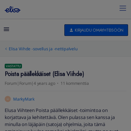
KIRJAUDU OMAYHTEISÖÖN
Elisa Viihde -sovellus ja -nettipalvelu
VASTATTU
Poista päällekkäiset (Elisa Viihde)
Forum|Forum|4 years ago
11 kommenttia
MarkyMark
M
Elusa Viihteen Poista päällekkäiset -toimintoa on
korjattava ja kehitettävä. Olen pulassa sen kanssa ja
minulla on läjäpäin (satoja) ohjelmia, joita tämä