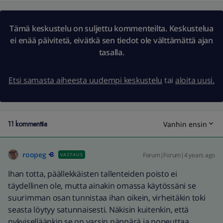
Tämä keskustelu on suljettu kommenteilta. Keskustelua
ei enää päivitetä, eivätkä sen tiedot ole välttämättä ajan
tasalla.
Etsi samasta aiheesta uudempi keskustelu
tai
aloita uusi.
11 kommenttia
Vanhin ensin
roopeg
Forum|Forum|4 years ago
VASTAUS
Ihan totta, päällekkäisten tallenteiden poisto ei
täydellinen ole, mutta ainakin omassa käytössäni se
suurimman osan tunnistaa ihan oikein, virheitäkin toki
seasta löytyy satunnaisesti. Näkisin kuitenkin, että
nykyiselläänkin se on varsin näppärä ja nopeuttaa