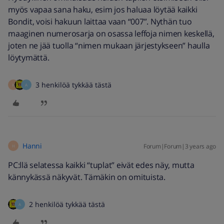
myös vapaa sana haku, esim jos haluaa löytää kaikki
Bondit, voisi hakuun laittaa vaan “007”. Nythän tuo
maaginen numerosarja on osassa leffoja nimen keskellä,
joten ne jää tuolla “nimen mukaan järjestykseen” haulla
löytymättä.
3 henkilöä tykkää tästä
H
A
Hanni
Forum|Forum|3 years ago
H
PC:llä selatessa kaikki “tuplat” eivät edes näy, mutta
kännykässä näkyvät. Tämäkin on omituista.
2 henkilöä tykkää tästä
A