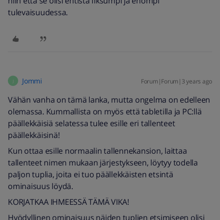
niin että se olisi entistä fiksumpi ja ehompi
tulevaisuudessa.
Jommi
Forum|Forum|3 years ago
J
Vähän vanha on tämä lanka, mutta ongelma on edelleen
olemassa. Kummallista on myös että tabletilla ja PC:llä
päällekkäisiä selatessa tulee esille eri tallenteet
päällekkäisinä!
Kun ottaa esille normaalin tallennekansion, laittaa
tallenteet nimen mukaan järjestykseen, löytyy todella
paljon tuplia, joita ei tuo päällekkäisten etsintä
ominaisuus löydä.
KORJATKAA IHMEESSÄ TÄMÄ VIKA!
Hyödyllinen ominaisuus näiden tuplien etsimiseen olisi