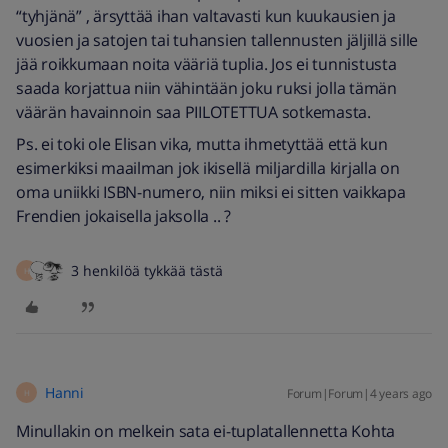
“tyhjänä” , ärsyttää ihan valtavasti kun kuukausien ja
vuosien ja satojen tai tuhansien tallennusten jäljillä sille
jää roikkumaan noita vääriä tuplia. Jos ei tunnistusta
saada korjattua niin vähintään joku ruksi jolla tämän
väärän havainnoin saa PIILOTETTUA sotkemasta.
Ps. ei toki ole Elisan vika, mutta ihmetyttää että kun
esimerkiksi maailman jok ikisellä miljardilla kirjalla on
oma uniikki ISBN-numero, niin miksi ei sitten vaikkapa
Frendien jokaisella jaksolla .. ?
3 henkilöä tykkää tästä
H
Hanni
Forum|Forum|4 years ago
H
Minullakin on melkein sata ei-tuplatallennetta Kohta