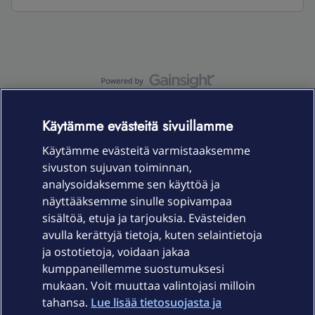
OmaYhteisö-käyttöehdot
Accessibility statement
Käytämme evästeitä sivuillamme
Käytämme evästeitä varmistaaksemme
sivuston sujuvan toiminnan,
Laitteet & liittymät
analysoidaksemme sen käyttöä ja
näyttääksemme sinulle sopivampaa
sisältöä, etuja ja tarjouksia. Evästeiden
Palvelut
avulla kerättyjä tietoja, kuten selaintietoja
ja ostotietoja, voidaan jakaa
Tuki
kumppaneillemme suostumuksesi
mukaan. Voit muuttaa valintojasi milloin
tahansa.
Lue lisää tietosuojasta ja
Ajankohtaista