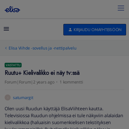
KIRJAUDU OMAYHTEISÖÖN
Elisa Viihde -sovellus ja -nettipalvelu
VASTATTU
Ruutu+ Kielivalikko ei näy tv:ssä
Forum|Forum|2 years ago
1 kommentti
satumargit
S
Olen uusi Ruudun käyttäjä ElisaViihteen kautta.
Televisiossa Ruudun ohjelmissa ei tule näkyviin alalaidan
kielivalikkoa (haluaisin suomenkielisen tekstityksen