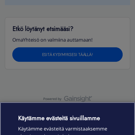
Etkö löytänyt etsimääsi?
OmaYhteisö on valmiina auttamaan!
ESITÄ KYSYMYKSESI TÄÄLLÄ!
OmaYhteisö-käyttöehdot
Accessibility statement
Käytämme evästeitä sivuillamme
Käytämme evästeitä varmistaaksemme