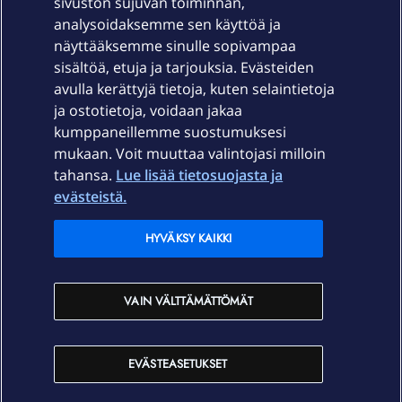
sivuston sujuvan toiminnan,
Laitteet & liittymät
analysoidaksemme sen käyttöä ja
näyttääksemme sinulle sopivampaa
sisältöä, etuja ja tarjouksia. Evästeiden
Palvelut
avulla kerättyjä tietoja, kuten selaintietoja
ja ostotietoja, voidaan jakaa
Tuki
kumppaneillemme suostumuksesi
mukaan. Voit muuttaa valintojasi milloin
tahansa.
Lue lisää tietosuojasta ja
Ajankohtaista
evästeistä.
Elisa Oyj
HYVÄKSY KAIKKI
In English
VAIN VÄLTTÄMÄTTÖMÄT
På Svenska
EVÄSTEASETUKSET
Sopimusehdot
Tietosuoja
Saavutettavuus
Evästeasetukset