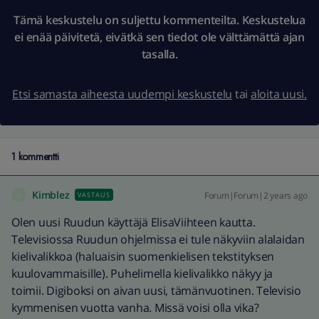
Tämä keskustelu on suljettu kommenteilta. Keskustelua
ei enää päivitetä, eivätkä sen tiedot ole välttämättä ajan
tasalla.
Etsi samasta aiheesta uudempi keskustelu
tai
aloita uusi.
1 kommentti
Kimblez
Forum|Forum|2 years ago
VASTAUS
K
Olen uusi Ruudun käyttäjä ElisaViihteen kautta.
Televisiossa Ruudun ohjelmissa ei tule näkyviin alalaidan
kielivalikkoa (haluaisin suomenkielisen tekstityksen
kuulovammaisille). Puhelimella kielivalikko näkyy ja
toimii. Digiboksi on aivan uusi, tämänvuotinen. Televisio
kymmenisen vuotta vanha. Missä voisi olla vika?