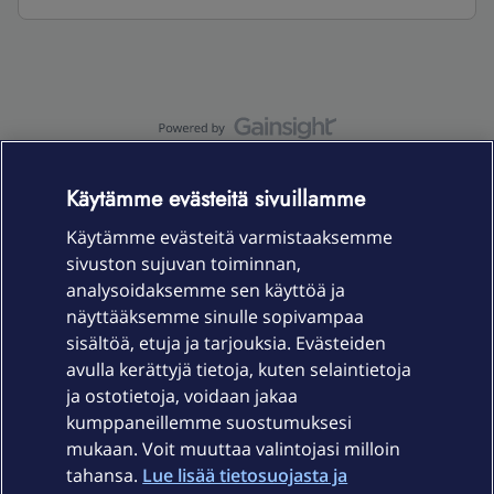
OmaYhteisö-käyttöehdot
Accessibility statement
Käytämme evästeitä sivuillamme
Käytämme evästeitä varmistaaksemme
sivuston sujuvan toiminnan,
Laitteet & liittymät
analysoidaksemme sen käyttöä ja
näyttääksemme sinulle sopivampaa
sisältöä, etuja ja tarjouksia. Evästeiden
Palvelut
avulla kerättyjä tietoja, kuten selaintietoja
ja ostotietoja, voidaan jakaa
Tuki
kumppaneillemme suostumuksesi
mukaan. Voit muuttaa valintojasi milloin
tahansa.
Lue lisää tietosuojasta ja
Ajankohtaista