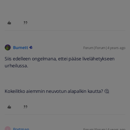
Burnett
Forum|Forum|4 years ago
Siis edelleen ongelmana, ettei pääse livelähetykseen
urheilussa.
Kokeilitko aiemmin neuvotun alapalkin kautta? 🤔
Portman
Forum|Forum|4 years ago
P