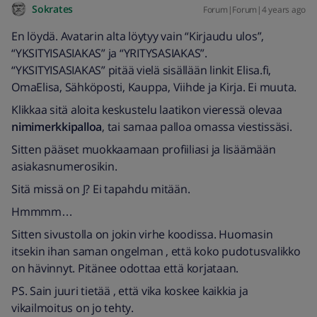
Sokrates
Forum|Forum|4 years ago
En löydä. Avatarin alta löytyy vain “Kirjaudu ulos”,
“YKSITYISASIAKAS” ja “YRITYSASIAKAS”.
“YKSITYISASIAKAS” pitää vielä sisällään linkit Elisa.fi,
OmaElisa, Sähköposti, Kauppa, Viihde ja Kirja. Ei muuta.
Klikkaa sitä aloita keskustelu laatikon vieressä olevaa
nimimerkkipalloa
, tai samaa palloa omassa viestissäsi.
Sitten pääset muokkaamaan profiiliasi ja lisäämään
asiakasnumerosikin.
Sitä missä on J? Ei tapahdu mitään.
Hmmmm…
Sitten sivustolla on jokin virhe koodissa. Huomasin
itsekin ihan saman ongelman , että koko pudotusvalikko
on hävinnyt. Pitänee odottaa että korjataan.
PS. Sain juuri tietää , että vika koskee kaikkia ja
vikailmoitus on jo tehty.