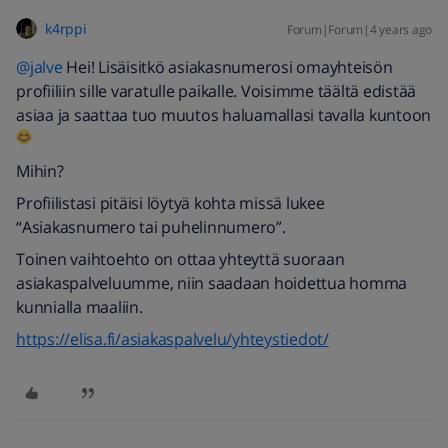
k4rppi
Forum|Forum|4 years ago
@jalve
Hei! Lisäisitkö asiakasnumerosi omayhteisön
profiiliin sille varatulle paikalle. Voisimme täältä edistää
asiaa ja saattaa tuo muutos haluamallasi tavalla kuntoon
Mihin?
Profiilistasi pitäisi löytyä kohta missä lukee
“Asiakasnumero tai puhelinnumero”.
Toinen vaihtoehto on ottaa yhteyttä suoraan
asiakaspalveluumme, niin saadaan hoidettua homma
kunnialla maaliin.
https://elisa.fi/asiakaspalvelu/yhteystiedot/