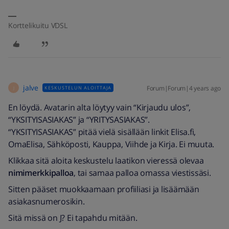
Korttelikuitu VDSL
jalve
Forum|Forum|4 years ago
KESKUSTELUN ALOITTAJA
J
En löydä. Avatarin alta löytyy vain “Kirjaudu ulos”,
“YKSITYISASIAKAS” ja “YRITYSASIAKAS”.
“YKSITYISASIAKAS” pitää vielä sisällään linkit Elisa.fi,
OmaElisa, Sähköposti, Kauppa, Viihde ja Kirja. Ei muuta.
Klikkaa sitä aloita keskustelu laatikon vieressä olevaa
nimimerkkipalloa
, tai samaa palloa omassa viestissäsi.
Sitten pääset muokkaamaan profiiliasi ja lisäämään
asiakasnumerosikin.
Sitä missä on J? Ei tapahdu mitään.