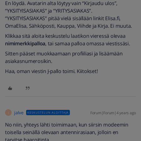
En löydä. Avatarin alta löytyy vain “Kirjaudu ulos”,
“YKSITYISASIAKAS” ja “YRITYSASIAKAS”.
“YKSITYISASIAKAS” pitää vielä sisällään linkit Elisa.fi,
OmaElisa, Sähköposti, Kauppa, Viihde ja Kirja. Ei muuta.
Klikkaa sitä aloita keskustelu laatikon vieressä olevaa
nimimerkkipalloa
, tai samaa palloa omassa viestissäsi.
Sitten pääset muokkaamaan profiiliasi ja lisäämään
asiakasnumerosikin.
Haa, oman viestin J-pallo toimi. Kiitokset!
jalve
Forum|Forum|4 years ago
KESKUSTELUN ALOITTAJA
J
No niin, yhteys lähti toimimaan, kun siirsin modeemin
toisella seinällä olevaan antennirasiaan, jolloin en
tarvitse haaroitinta.