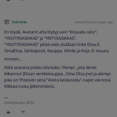
Sokrates
Forum|Forum|4 years ago
En löydä. Avatarin alta löytyy vain “Kirjaudu ulos”,
“YKSITYISASIAKAS” ja “YRITYSASIAKAS”.
“YKSITYISASIAKAS” pitää vielä sisällään linkit Elisa.fi,
OmaElisa, Sähköposti, Kauppa, Viihde ja Kirja. Ei muuta.
Hmmm…
Niitä avataria pitäisi olla kaksi. Ylempi , jota lienet
klikannut (Elisan verkkokauppa , Oma Elisa jne) ja alempi
joka on Yhteisön siinä “Aloita keskustelu”-napin vieressä.
Klikkaa tuota jälkimmäistä.
Korttelikuitu VDSL