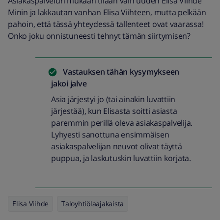
Asiakaspalvelun mukaan tilaan vain uuden Elisa Viihde
Minin ja lakkautan vanhan Elisa Viihteen, mutta pelkään
pahoin, että tässä yhteydessä tallenteet ovat vaarassa!
Onko joku onnistuneesti tehnyt tämän siirtymisen?
Vastauksen tähän kysymykseen
jakoi
jalve
Asia järjestyi jo (tai ainakin luvattiin
järjestää), kun Elisasta soitti asiasta
paremmin perillä oleva asiakaspalvelija.
Lyhyesti sanottuna ensimmäisen
asiakaspalvelijan neuvot olivat täyttä
puppua, ja laskutuskin luvattiin korjata.
Elisa Viihde
Taloyhtiölaajakaista