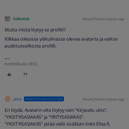
Sokrates
Forum|Forum|4 years ago
Mutta mistä löytyy se profiili?
Klikkaa oikeassa yläkulmassa olevaa avatarta ja valitse
pudotusvalikosta profiili.
Korttelikuitu VDSL
jalve
Forum|Forum|4 years ago
KESKUSTELUN ALOITTAJA
J
En löydä. Avatarin alta löytyy vain “Kirjaudu ulos”,
“YKSITYISASIAKAS” ja “YRITYSASIAKAS”.
“YKSITYISASIAKAS” pitää vielä sisällään linkit Elisa.fi,