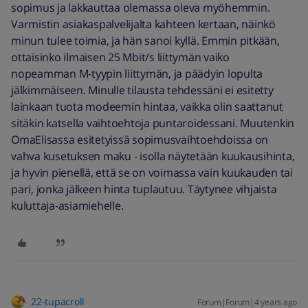
sopimus ja lakkauttaa olemassa oleva myöhemmin.
Varmistin asiakaspalvelijalta kahteen kertaan, näinkö
minun tulee toimia, ja hän sanoi kyllä. Emmin pitkään,
ottaisinko ilmaisen 25 Mbit/s liittymän vaiko
nopeamman M-tyypin liittymän, ja päädyin lopulta
jälkimmäiseen. Minulle tilausta tehdessäni ei esitetty
lainkaan tuota modeemin hintaa, vaikka olin saattanut
sitäkin katsella vaihtoehtoja puntaroidessani. Muutenkin
OmaElisassa esitetyissä sopimusvaihtoehdoissa on
vahva kusetuksen maku - isolla näytetään kuukausihinta,
ja hyvin pienellä, että se on voimassa vain kuukauden tai
pari, jonka jälkeen hinta tuplautuu. Täytynee vihjaista
kuluttaja-asiamiehelle.
22-tupacroll
Forum|Forum|4 years ago