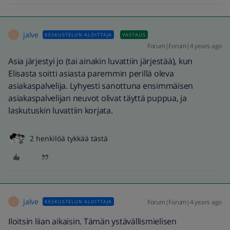
jalve
KESKUSTELUN ALOITTAJA
VASTAUS
J
Forum|Forum|4 years ago
Asia järjestyi jo (tai ainakin luvattiin järjestää), kun
Elisasta soitti asiasta paremmin perillä oleva
asiakaspalvelija. Lyhyesti sanottuna ensimmäisen
asiakaspalvelijan neuvot olivat täyttä puppua, ja
laskutuskin luvattiin korjata.
2 henkilöä tykkää tästä
jalve
Forum|Forum|4 years ago
KESKUSTELUN ALOITTAJA
J
Iloitsin liian aikaisin. Tämän ystävällismielisen