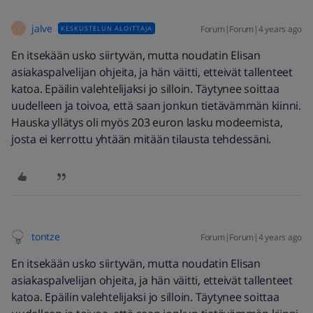
jalve
Forum|Forum|4 years ago
KESKUSTELUN ALOITTAJA
J
En itsekään usko siirtyvän, mutta noudatin Elisan
asiakaspalvelijan ohjeita, ja hän väitti, etteivät tallenteet
katoa. Epäilin valehtelijaksi jo silloin. Täytynee soittaa
uudelleen ja toivoa, että saan jonkun tietävämmän kiinni.
Hauska yllätys oli myös 203 euron lasku modeemista,
josta ei kerrottu yhtään mitään tilausta tehdessäni.
tontze
Forum|Forum|4 years ago
En itsekään usko siirtyvän, mutta noudatin Elisan
asiakaspalvelijan ohjeita, ja hän väitti, etteivät tallenteet
katoa. Epäilin valehtelijaksi jo silloin. Täytynee soittaa