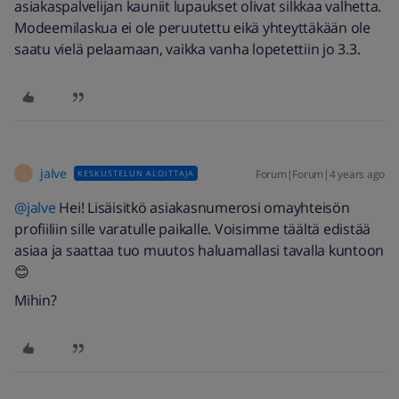
asiakaspalvelijan kauniit lupaukset olivat silkkaa valhetta.
Modeemilaskua ei ole peruutettu eikä yhteyttäkään ole
saatu vielä pelaamaan, vaikka vanha lopetettiin jo 3.3.
jalve
Forum|Forum|4 years ago
KESKUSTELUN ALOITTAJA
J
@jalve
Hei! Lisäisitkö asiakasnumerosi omayhteisön
profiiliin sille varatulle paikalle. Voisimme täältä edistää
asiaa ja saattaa tuo muutos haluamallasi tavalla kuntoon
😊
Mihin?