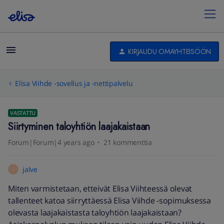
KIRJAUDU OMAYHTEISÖÖN
Elisa Viihde -sovellus ja -nettipalvelu
VASTATTU
Siirtyminen taloyhtiön laajakaistaan
Forum|Forum|4 years ago
21 kommenttia
jalve
J
Miten varmistetaan, etteivät Elisa Viihteessä olevat
tallenteet katoa siirryttäessä Elisa Viihde -sopimuksessa
olevasta laajakaistasta taloyhtiön laajakaistaan?