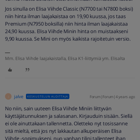
Jos sinulla on Elisa Viihde Classic (N7700 tai N7800 boksi)
niin hinta ilman laajakaistaa on 19,90 kuussa, jos taas
Premium (N7950 boksilla) niin hinta ilman laajakaistaa
24,90 kuussa. Elisa Viihde Minin hinta on muistaakseni
9,90 kuussa. Se Mini on myös kaikista rajoitetuin versio.
Mm. Elisa Viihde laajakaistalla, Elisa K1-liittymiä ym. Elisalta
jalve
Forum|Forum|4 years ago
KESKUSTELUN ALOITTAJA
J
No niin, sain uuteen Elisa Viihde Miniin liittyvän
käyttäjätunnuksen ja salasanan. Kirjauduin sisään. Siellä
ei ole ainuttakaan tallennetta. Oletteko nyt tosissanne
sitä mieltä, että jos nyt lakkautan alkuperäisen Elisa
Viihde -sopimukseni, nuo vanhan tilini tallenteet ihan