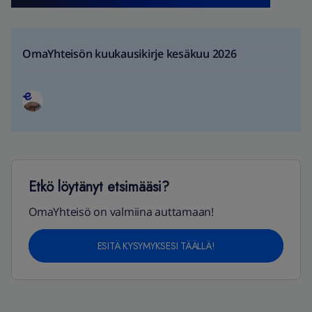
OmaYhteisön kuukausikirje kesäkuu 2026
Etkö löytänyt etsimääsi?
OmaYhteisö on valmiina auttamaan!
ESITÄ KYSYMYKSESI TÄÄLLÄ!