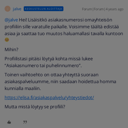
jalve
Forum|Forum|4 years ago
KESKUSTELUN ALOITTAJA
J
@jalve
Hei! Lisäisitkö asiakasnumerosi omayhteisön
profiiliin sille varatulle paikalle. Voisimme täältä edistää
asiaa ja saattaa tuo muutos haluamallasi tavalla kuntoon
Mihin?
Profiilistasi pitäisi löytyä kohta missä lukee
“Asiakasnumero tai puhelinnumero”.
Toinen vaihtoehto on ottaa yhteyttä suoraan
asiakaspalveluumme, niin saadaan hoidettua homma
kunnialla maaliin.
https://elisa.fi/asiakaspalvelu/yhteystiedot/
Mutta mistä löytyy se profiili?