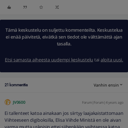
Tämä keskustelu on suljettu kommenteilta. Keskustelua
ei enää päivitetä, eivätkä sen tiedot ole välttämättä ajan
tasalla.
Etsi samasta aiheesta uudempi keskustelu
tai
aloita uusi.
21 kommenttia
Vanhin ensin
JV0600
Forum|Forum|4 years ago
Ei tallenteet katoa ainakaan jos siirtyy laajakaistattomaan
Viihteeseen digiboksilla, Elisa Viihde Ministä en ole aivan
varma mutta uskoisin ettei siihenkään vaihtaessa katoa.