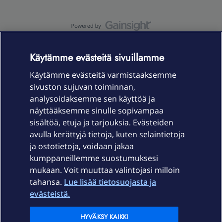
OmaYhteisö-käyttöehdot
Accessibility statement
Käytämme evästeitä sivuillamme
Käytämme evästeitä varmistaaksemme
sivuston sujuvan toiminnan,
Laitteet & liittymät
analysoidaksemme sen käyttöä ja
näyttääksemme sinulle sopivampaa
sisältöä, etuja ja tarjouksia. Evästeiden
Palvelut
avulla kerättyjä tietoja, kuten selaintietoja
ja ostotietoja, voidaan jakaa
Tuki
kumppaneillemme suostumuksesi
mukaan. Voit muuttaa valintojasi milloin
tahansa.
Lue lisää tietosuojasta ja
Ajankohtaista
evästeistä.
Elisa Oyj
HYVÄKSY KAIKKI