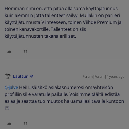
Homman nimi on, että pitää olla sama käyttäjätunnus
kuin aiemmin jotta tallenteet säilyy. Mullakin on pari eri
käyttäjätunnusta Viihteeseen, toinen Viihde Premium ja
toinen kanavakortille. Tallenteet on siis
käyttäjätunnusten takana erilliset.
Lautturi
Forum|Forum|4 years ago
@jalve
Hei! Lisäisitkö asiakasnumerosi omayhteisön
profiiliin sille varatulle paikalle. Voisimme täältä edistää
asiaa ja saattaa tuo muutos haluamallasi tavalla kuntoon
😊