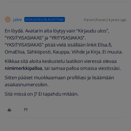
jalve
Forum|Forum|4 years ago
KESKUSTELUN ALOITTAJA
J
En löydä. Avatarin alta löytyy vain “Kirjaudu ulos”,
“YKSITYISASIAKAS” ja “YRITYSASIAKAS”.
“YKSITYISASIAKAS” pitää vielä sisällään linkit Elisa.fi,
OmaElisa, Sähköposti, Kauppa, Viihde ja Kirja. Ei muuta.
Klikkaa sitä aloita keskustelu laatikon vieressä olevaa
nimimerkkipalloa
, tai samaa palloa omassa viestissäsi.
Sitten pääset muokkaamaan profiiliasi ja lisäämään
asiakasnumerosikin.
Sitä missä on J? Ei tapahdu mitään.