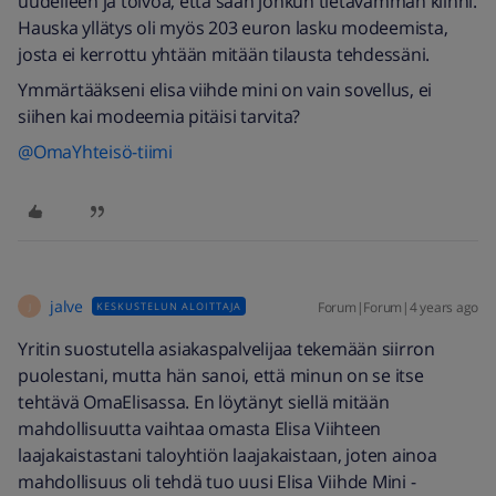
uudelleen ja toivoa, että saan jonkun tietävämmän kiinni.
Hauska yllätys oli myös 203 euron lasku modeemista,
josta ei kerrottu yhtään mitään tilausta tehdessäni.
Ymmärtääkseni elisa viihde mini on vain sovellus, ei
siihen kai modeemia pitäisi tarvita?
@OmaYhteisö-tiimi
jalve
Forum|Forum|4 years ago
KESKUSTELUN ALOITTAJA
J
Yritin suostutella asiakaspalvelijaa tekemään siirron
puolestani, mutta hän sanoi, että minun on se itse
tehtävä OmaElisassa. En löytänyt siellä mitään
mahdollisuutta vaihtaa omasta Elisa Viihteen
laajakaistastani taloyhtiön laajakaistaan, joten ainoa
mahdollisuus oli tehdä tuo uusi Elisa Viihde Mini -