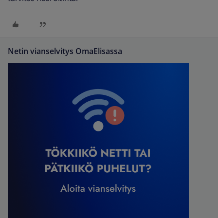
Netin vianselvitys OmaElisassa