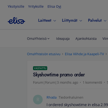
Yksityisille
Yrityksille
Elisa Oyj
Laitteet
Liittymät
Palvelut
OmaYhteisö
Ideapaja
Ajankohtaista
Vii
OmaYhteisön etusivu
Elisa Viihde ja Kaapeli-TV
VASTATTU
Skyshowtime promo order
Forum|Forum|3 months ago
1 kommentti
Rhoda
Tiedonhaluinen
R
I ordered skyshowtime in elisa 2.