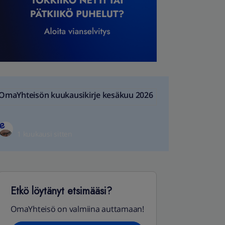
OmaYhteisön kuukausikirje kesäkuu 2026
1 kuukausi sitten
Etkö löytänyt etsimääsi?
OmaYhteisö on valmiina auttamaan!