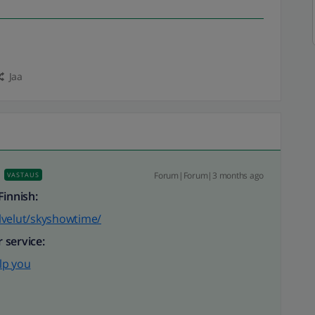
Jaa
Forum|Forum|3 months ago
VASTAUS
Finnish:
palvelut/skyshowtime/
 service:
lp you