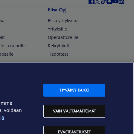
Elisa Oyj
lma
Elisa yrityksenä
Yrityksille
lit
Operaattoreille
lle ja nuorille
Rekrytointi
apselle
Tiedotteet
In English
isan asiakkaille
Customer Service
OmaElisa Self Service
HYVÄKSY KAIKKI
Moving to Finland
semme
Elisa Corporation
ja, voidaan
VAIN VÄLTTÄMÄTTÖMÄT
ja
På Svenska
Kundtjänst
EVÄSTEASETUKSET