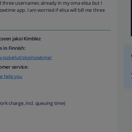
ad three usernames already in my oma elisa but I
wtime app. I am worried if elisa will bill me three
seen jakoi
Kimblez
 in Finnish:
/tv-palvelut/skyshowtime/
omer service:
e help you
ork charge, incl. queuing time)​