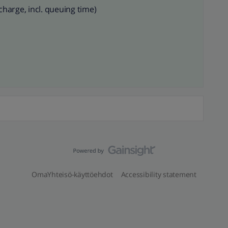
charge, incl. queuing time)​
OmaYhteisö-käyttöehdot
Accessibility statement