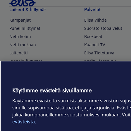
Laitteet & liittymät
Palvelut
Kampanjat
Elisa Viihde
Puhelinliittymät
Suoratoistopalvelut
Netti kotiin
Bookbeat
Netti mukaan
Kaapeli-TV
Laitenetti
Elisa Tietoturva
Prepaid-liittymät
Kodin Tietoturva
Puhelimet ja tarvikkeet
Mobiilivarmenne
Tietotekniikka
Kuka soittaa
Pelaaminen
Sähköpostipalvelu
Käytämme evästeitä sivuillamme
TV & audio
Elisa Kotiverkko
Käytämme evästeitä varmistaaksemme sivuston suju
Kodinkoneet
Elisa Pilvilinna
sinulle sopivampaa sisältöä, etuja ja tarjouksia. Eväste
Kamerat ja dronet
Elisa Laiteturva
jakaa kumppaneillemme suostumuksesi mukaan. Voit m
Kellot ja rannekkeet
Elisa Rinnakkaisliittymä
evästeistä.
Älykoti
Elisa Kotiturva -hälytys