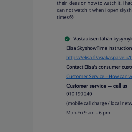
their ideas on how to watch it. I h
can not watch it when I open skysho
times😢
Vastauksen tähän kysymyk
Elisa SkyshowTime instructions
https://elisa.fi/asiakaspalvelu
Contact Elisa's consumer cust
Customer Service – How can w
Customer service – call us
010 190 240
(mobile call charge / local netw
Mon-Fri 9 am
–
6 pm