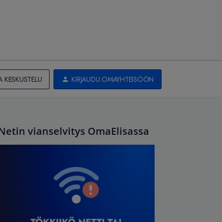
A KESKUSTELU
KIRJAUDU OMAYHTEISÖÖN
Netin vianselvitys OmaElisassa