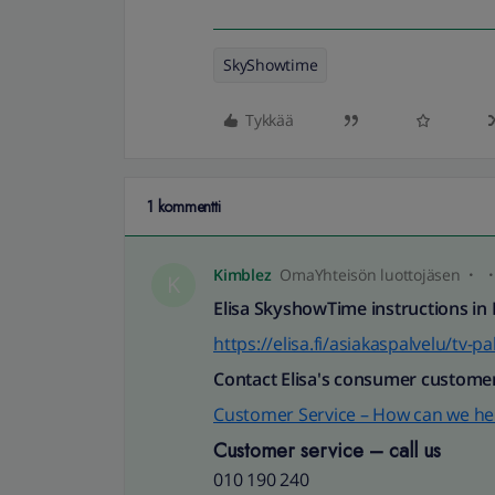
SkyShowtime
Tykkää
1 kommentti
Kimblez
OmaYhteisön luottojäsen
K
Elisa SkyshowTime instructions in 
https://elisa.fi/asiakaspalvelu/tv-
Contact Elisa's consumer customer
Customer Service – How can we he
Customer service – call us
010 190 240