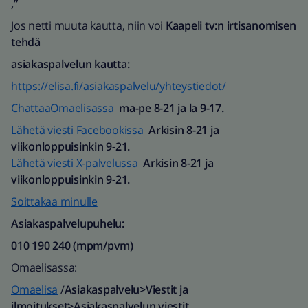
,”
Jos netti muuta kautta, niin voi
Kaapeli tv:n irtisanomisen
tehdä
asiakaspalvelun kautta:
https://elisa.fi/asiakaspalvelu/yhteystiedot/
ChattaaOmaelisassa
ma-pe 8-21 ja la 9-17.
Lähetä viesti Facebookissa
Arkisin 8-21 ja
viikonloppuisinkin 9-21.
Lähetä viesti X-palvelussa
Arkisin 8-21 ja
viikonloppuisinkin 9-21.
Soittakaa minulle
Asiakaspalvelupuhelu:
010 190 240 (mpm/pvm)​
Omaelisassa:
Omaelisa
/
Asiakaspalvelu>Viestit ja
ilmoitukset>Asiakaspalvelun viestit.