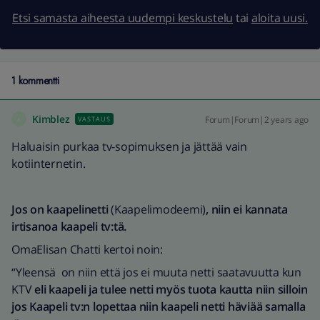
Etsi samasta aiheesta uudempi keskustelu
tai
aloita uusi.
1 kommentti
Kimblez
Forum|Forum|2 years ago
VASTAUS
K
Haluaisin purkaa tv-sopimuksen ja jättää vain
kotiinternetin.
Jos on kaapelinetti
(Kaapelimodeemi)
, niin ei kannata
irtisanoa kaapeli tv:tä.
OmaElisan Chatti kertoi noin:
“Yleensä on niin että jos ei muuta netti saatavuutta kun
KTV
eli kaapeli ja tulee netti myös tuota kautta niin silloin
jos Kaapeli tv:n lopettaa niin kaapeli netti häviää samalla