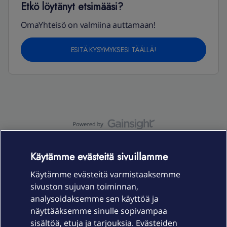
Etkö löytänyt etsimääsi?
OmaYhteisö on valmiina auttamaan!
ESITÄ KYSYMYKSESI TÄÄLLÄ!
OmaYhteisö-käyttöehdot
Accessibility statement
Käytämme evästeitä sivuillamme
Käytämme evästeitä varmistaaksemme
sivuston sujuvan toiminnan,
Laitteet & liittymät
analysoidaksemme sen käyttöä ja
näyttääksemme sinulle sopivampaa
sisältöä, etuja ja tarjouksia. Evästeiden