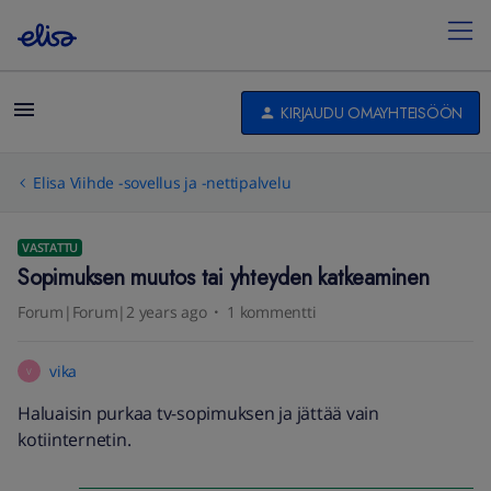
KIRJAUDU OMAYHTEISÖÖN
Elisa Viihde -sovellus ja -nettipalvelu
VASTATTU
Sopimuksen muutos tai yhteyden katkeaminen
Forum|Forum|2 years ago
1 kommentti
vika
V
Haluaisin purkaa tv-sopimuksen ja jättää vain
kotiinternetin.