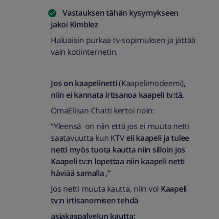
Vastauksen tähän kysymykseen
jakoi
Kimblez
Haluaisin purkaa tv-sopimuksen ja jättää
vain kotiinternetin.
Jos on kaapelinetti
(Kaapelimodeemi)
,
niin ei kannata irtisanoa kaapeli tv:tä.
OmaElisan Chatti kertoi noin:
“Yleensä on niin että jos ei muuta netti
saatavuutta kun KTV
eli kaapeli ja tulee
netti myös tuota kautta niin silloin jos
Kaapeli tv:n lopettaa niin kaapeli netti
häviää samalla ,”
Jos netti muuta kautta, niin voi
Kaapeli
tv:n irtisanomisen tehdä
asiakaspalvelun kautta: