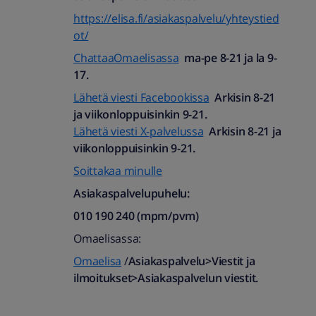
https://elisa.fi/asiakaspalvelu/yhteystied
ot/
ChattaaOmaelisassa
ma-pe 8-21 ja la 9-
17.
Lähetä viesti Facebookissa
Arkisin 8-21
ja viikonloppuisinkin 9-21.
Lähetä viesti X-palvelussa
Arkisin 8-21 ja
viikonloppuisinkin 9-21.
Soittakaa minulle
Asiakaspalvelupuhelu:
010 190 240 (mpm/pvm)​
Omaelisassa:
Omaelisa
/
Asiakaspalvelu>Viestit ja
ilmoitukset>Asiakaspalvelun viestit.