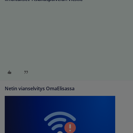
Netin vianselvitys OmaElisassa