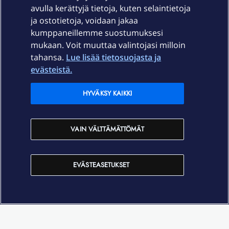
Palvelut
avulla kerättyjä tietoja, kuten selaintietoja
ja ostotietoja, voidaan jakaa
Tuki
kumppaneillemme suostumuksesi
mukaan. Voit muuttaa valintojasi milloin
tahansa.
Lue lisää tietosuojasta ja
Ajankohtaista
evästeistä.
Elisa Oyj
HYVÄKSY KAIKKI
In English
VAIN VÄLTTÄMÄTTÖMÄT
På Svenska
EVÄSTEASETUKSET
Sopimusehdot
Tietosuoja
Saavutettavuus
Evästeasetukset
Tekijänoikeudet © 2026 Elisa Oyj.