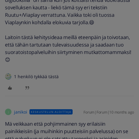
digiboksilla" on sama kun jos koittaisi tehdä vuokrausta
sovelluksen kautta - liekö tämä syy eri tekstiin
Ruutu+/Viaplay verrattuna. Vaikka toki oli tuossa
Viaplaynkin kohdalla elokuvia tarjolla.😄
Laitoin tästä kehitysideaa meillä eteenpäin ja toivotaan,
että tähän tartutaan tulevaisuudessa ja saadaan tuo
suoratoistopalveluihin siirtyminen mutkattomammaksi!
😊
1 henkilö tykkää tästä
janikoi
Forum|Forum|10 months ago
KESKUSTELUN ALOITTAJA
J
Mä veikkaan että pohjimmainen syy erilaisiin
painikkeisiin (ja muihinkin puutteisiin palvelussa) on se
että palveluun ei ole satsattu tarpeeksi ja asioiden