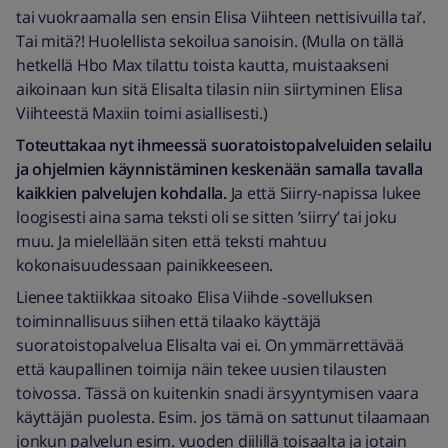
tai vuokraamalla sen ensin Elisa Viihteen nettisivuilla tai’.
Tai mitä?! Huolellista sekoilua sanoisin. (Mulla on tällä
hetkellä Hbo Max tilattu toista kautta, muistaakseni
aikoinaan kun sitä Elisalta tilasin niin siirtyminen Elisa
Viihteestä Maxiin toimi asiallisesti.)
Toteuttakaa nyt ihmeessä suoratoistopalveluiden selailu
ja ohjelmien käynnistäminen keskenään samalla tavalla
kaikkien palvelujen kohdalla.
Ja että Siirry-napissa lukee
loogisesti aina sama teksti oli se sitten ’siirry’ tai joku
muu. Ja mielellään siten että teksti mahtuu
kokonaisuudessaan painikkeeseen.
Lienee taktiikkaa sitoako Elisa Viihde -sovelluksen
toiminnallisuus siihen että tilaako käyttäjä
suoratoistopalvelua Elisalta vai ei. On ymmärrettävää
että kaupallinen toimija näin tekee uusien tilausten
toivossa. Tässä on kuitenkin snadi ärsyyntymisen vaara
käyttäjän puolesta. Esim. jos tämä on sattunut tilaamaan
jonkun palvelun esim. vuoden diilillä toisaalta ja jotain