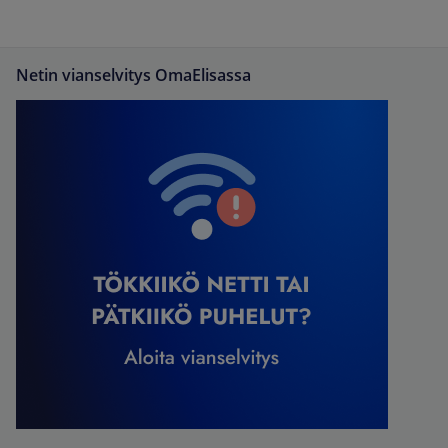
Netin vianselvitys OmaElisassa