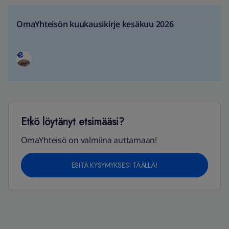
OmaYhteisön kuukausikirje kesäkuu 2026
Etkö löytänyt etsimääsi?
OmaYhteisö on valmiina auttamaan!
ESITÄ KYSYMYKSESI TÄÄLLÄ!