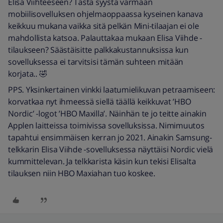
Elisa Viihteeseen? Tästä syystä varmaan
mobiilisovelluksen ohjelmaoppaassa kyseinen kanava
keikkuu mukana vaikka sitä pelkän Mini-tilaajan ei ole
mahdollista katsoa. Palauttakaa mukaan Elisa Viihde -
tilaukseen? Säästäisitte palkkakustannuksissa kun
sovelluksessa ei tarvitsisi tämän suhteen mitään
korjata.. 🤣
PPS. Yksinkertainen vinkki laatumielikuvan petraamiseen:
korvatkaa nyt ihmeessä siellä täällä keikkuvat ’HBO
Nordic’ -logot ’HBO Maxilla’. Näinhän te jo teitte ainakin
Applen laitteissa toimivissa sovelluksissa. Nimimuutos
tapahtui ensimmäisen kerran jo 2021. Ainakin Samsung-
telkkarin Elisa Viihde -sovelluksessa näyttäisi Nordic vielä
kummittelevan. Ja telkkarista käsin kun tekisi Elisalta
tilauksen niin HBO Maxiahan tuo koskee.