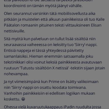
koordinointi on tämän myötä jäänyt vähälle.
Olen seurannut varsinkin tätä mobiilisovellusta aika
pitkään ja muistelen että alkuun painikkeissa oli tuo Kalle
Päätalon romaanin pituinen teksti viittauksineen Elisan
nettisivuille.
Sitä myötä kun palveluun on tullut lisää sisältöä niin
seuraavassa vaiheeessa on keksitty tuo ’Siirry’-nappi.
Entisiä nappeja ei tässä yhteydessä päivitetty
samanlaisiksi. Hieman enemmän satsaamalla joku
tekstinikkari olisi voinut keksiä painikkeesta avautuvaan
ruutuun ’Tutustu sisältöön X netissä’ -tekstin sijaan jotain
nohevampaa.
Ja nyt viimeisimpänä kun Prime on lisätty valikoimaan
niin ’Siirry’-nappi on osattu koodata toimivana.
Vanhoihin painikkeisiin ei edellisen logiikan mukaan
koskettu. 😁
Ohessa vielä kuvaruutukaappaus iPadin ruudulta jossa