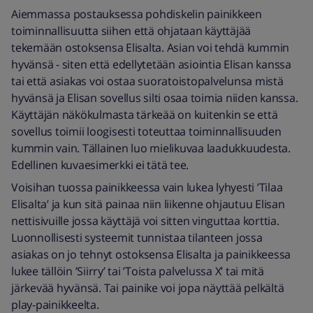
Aiemmassa postauksessa pohdiskelin painikkeen
toiminnallisuutta siihen että ohjataan käyttäjää
tekemään ostoksensa Elisalta. Asian voi tehdä kummin
hyvänsä - siten että edellytetään asiointia Elisan kanssa
tai että asiakas voi ostaa suoratoistopalvelunsa mistä
hyvänsä ja Elisan sovellus silti osaa toimia niiden kanssa.
Käyttäjän näkökulmasta tärkeää on kuitenkin se että
sovellus toimii loogisesti toteuttaa toiminnallisuuden
kummin vain. Tällainen luo mielikuvaa laadukkuudesta.
Edellinen kuvaesimerkki ei tätä tee.
Voisihan tuossa painikkeessa vain lukea lyhyesti ’Tilaa
Elisalta’ ja kun sitä painaa niin liikenne ohjautuu Elisan
nettisivuille jossa käyttäjä voi sitten vinguttaa korttia.
Luonnollisesti systeemit tunnistaa tilanteen jossa
asiakas on jo tehnyt ostoksensa Elisalta ja painikkeessa
lukee tällöin ’Siirry’ tai ’Toista palvelussa X’ tai mitä
järkevää hyvänsä. Tai painike voi jopa näyttää pelkältä
play-painikkeelta.