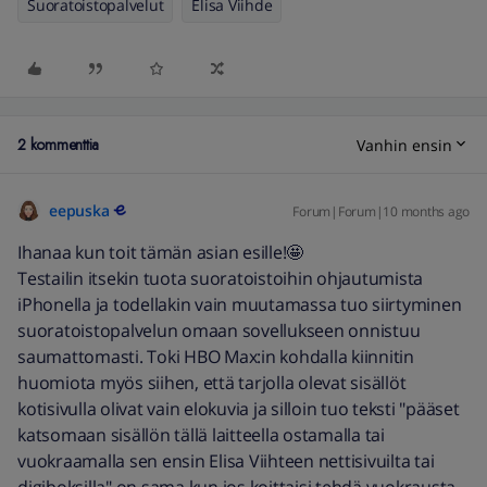
Suoratoistopalvelut
Elisa Viihde
2 kommenttia
Vanhin ensin
eepuska
Forum|Forum|10 months ago
Ihanaa kun toit tämän asian esille!🤩
Testailin itsekin tuota suoratoistoihin ohjautumista
iPhonella ja todellakin vain muutamassa tuo siirtyminen
suoratoistopalvelun omaan sovellukseen onnistuu
saumattomasti. Toki HBO Max:in kohdalla kiinnitin
huomiota myös siihen, että tarjolla olevat sisällöt
kotisivulla olivat vain elokuvia ja silloin tuo teksti "pääset
katsomaan sisällön tällä laitteella ostamalla tai
vuokraamalla sen ensin Elisa Viihteen nettisivuilta tai