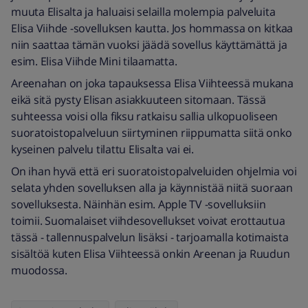
muuta Elisalta ja haluaisi selailla molempia palveluita
Elisa Viihde -sovelluksen kautta. Jos hommassa on kitkaa
niin saattaa tämän vuoksi jäädä sovellus käyttämättä ja
esim. Elisa Viihde Mini tilaamatta.
Areenahan on joka tapauksessa Elisa Viihteessä mukana
eikä sitä pysty Elisan asiakkuuteen sitomaan. Tässä
suhteessa voisi olla fiksu ratkaisu sallia ulkopuoliseen
suoratoistopalveluun siirtyminen riippumatta siitä onko
kyseinen palvelu tilattu Elisalta vai ei.
On ihan hyvä että eri suoratoistopalveluiden ohjelmia voi
selata yhden sovelluksen alla ja käynnistää niitä suoraan
sovelluksesta. Näinhän esim. Apple TV -sovelluksiin
toimii. Suomalaiset viihdesovellukset voivat erottautua
tässä - tallennuspalvelun lisäksi - tarjoamalla kotimaista
sisältöä kuten Elisa Viihteessä onkin Areenan ja Ruudun
muodossa.