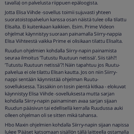
tavalla) on palvelusta riippuen epäloogista.
Jotta Elisa Viihde -sovellus toimii sujuvasti yhteen
suoratoistopalvelun kanssa osan näistä tulee olla tilattu
Elisalta. Ei kuitenkaan kaikkien. Esim. Prime Videon
ohjelmat käynnistyy suoraan painamalla Siirry-nappia
Elisa Viihteestä vaikka Prime ei olisikaan tilattu Elisalta.
Ruudun ohjelmien kohdalla Siirry-napin painamista
seuraa ilmoitus ’Tutustu Ruutuun netissä’. Siis täh?!
’Tutustu Ruutuun netissä’?! Näin tapahtuu jos Ruutu-
palvelua ei ole tilattu Elisan kautta. Jos on niin Siirry-
nappi sentään käynnistää ohjelman Ruutu-
sovelluksessa. Tässäkin on tosin pientä kitkaa - elokuvat
käynnistyy Elisa Viihde -sovelluksesta mutta sarjan
kohdalla Siirry-napin painaminen avaa sarjan sijaan
Ruudun pääsivun tai edellisellä kerralla Ruudussa auki
olleen ohjelman oli se sitten mikä tahansa.
Hbo Maxin ohjelmien kohdalla Siirry-napin sijaan napissa
lukee ’Pääset katsomaan sisällön tällä laitteella ostamalla