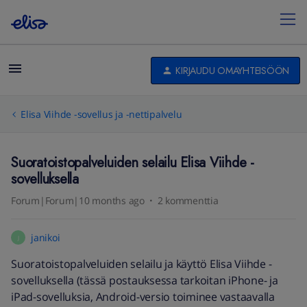
KIRJAUDU OMAYHTEISÖÖN
Elisa Viihde -sovellus ja -nettipalvelu
Suoratoistopalveluiden selailu Elisa Viihde -
sovelluksella
Forum|Forum|10 months ago
2 kommenttia
janikoi
J
Suoratoistopalveluiden selailu ja käyttö Elisa Viihde -
sovelluksella (tässä postauksessa tarkoitan iPhone- ja
iPad-sovelluksia, Android-versio toiminee vastaavalla