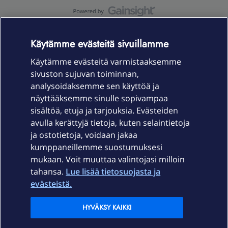
OmaYhteisö-käyttöehdot
Accessibility statement
Käytämme evästeitä sivuillamme
Käytämme evästeitä varmistaaksemme
sivuston sujuvan toiminnan,
Laitteet & liittymät
analysoidaksemme sen käyttöä ja
näyttääksemme sinulle sopivampaa
sisältöä, etuja ja tarjouksia. Evästeiden
Palvelut
avulla kerättyjä tietoja, kuten selaintietoja
ja ostotietoja, voidaan jakaa
Tuki
kumppaneillemme suostumuksesi
mukaan. Voit muuttaa valintojasi milloin
tahansa.
Lue lisää tietosuojasta ja
Ajankohtaista
evästeistä.
Elisa Oyj
HYVÄKSY KAIKKI