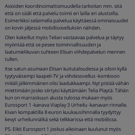
Asioiden koordinoimattomuudella tarkoitan mm. sitä
että on sääli että palvelu toimii eri lailla eri alustoilla.
Esimerkiksi selaimella palvelua käyttäessä ominaisuudet
on kovin jäljessä mobiilisovelluksiin nähden.
Olen kokeillut myös Telian vastaavaa palvelua ja täytyy
myöntää että se pesee toiminnallisuuden ja
laatumielikuvan suhteen Elisan viihdepalvelun mennen
tullen.
Itse satun asumaan Elisan kuitutaloudessa ja olisin kyllä
tyytyväisempi kaapeli-TV ja viihdesovellus -komboon
mikäli jälkimmäinen olisi laadukkaampi. Nyt pistää vähän
miettimään josko siirtyisi käyttämään Telia Playtä. Tähän
kun on marraskuun alusta tulossa mukaan myös
Eurosport 1 -kanava Viaplay 3 Urheilu -kanavan rinnalle.
Kivan kompaktilla 8 euron kuukausihinnalla tyydyttyy
kevyt urheilunnälkä sekä telkkarissa että mobiilissa.
PS. Eikö Eurosport 1 joskus aikoinaan kuulunut myös