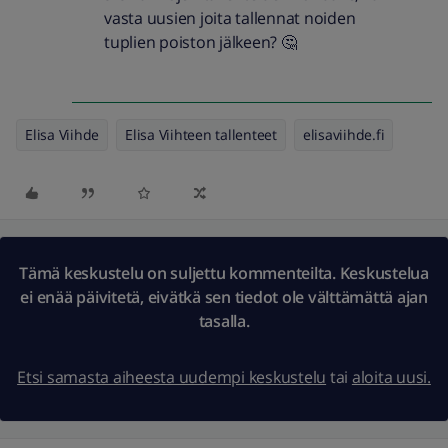
vasta uusien joita tallennat noiden
tuplien poiston jälkeen? 🤔
Elisa Viihde
Elisa Viihteen tallenteet
elisaviihde.fi
Tämä keskustelu on suljettu kommenteilta. Keskustelua
ei enää päivitetä, eivätkä sen tiedot ole välttämättä ajan
tasalla.
Etsi samasta aiheesta uudempi keskustelu
tai
aloita uusi.