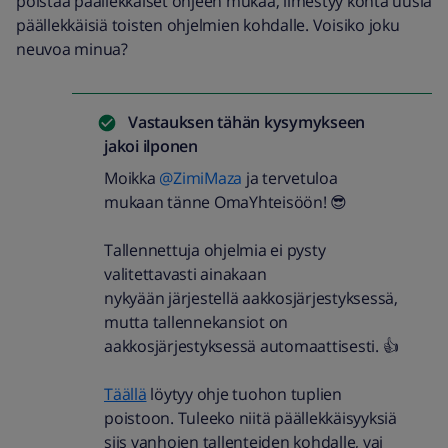
poistaa päällekkäiset ohjeen mukaa, ilmestyy kohta uusia
päällekkäisiä toisten ohjelmien kohdalle. Voisiko joku
neuvoa minua?
Vastauksen tähän kysymykseen
jakoi
ilponen
Moikka
@ZimiMaza
ja tervetuloa
mukaan tänne OmaYhteisöön! 😎
Tallennettuja ohjelmia ei pysty
valitettavasti ainakaan
nykyään järjestellä aakkosjärjestyksessä,
mutta tallennekansiot on
aakkosjärjestyksessä automaattisesti. 👍
Täällä
löytyy ohje tuohon tuplien
poistoon. Tuleeko niitä päällekkäisyyksiä
siis vanhojen tallenteiden kohdalle, vai