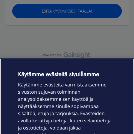
ESITÄ KYSYMYKSESI TÄÄLLÄ!
OmaYhteisö-käyttöehdot
Accessibility statement
Käytämme evästeitä sivuillamme
Käytämme evästeitä varmistaaksemme
sivuston sujuvan toiminnan,
Laitteet & liittymät
analysoidaksemme sen käyttöä ja
näyttääksemme sinulle sopivampaa
sisältöä, etuja ja tarjouksia. Evästeiden
Palvelut
avulla kerättyjä tietoja, kuten selaintietoja
ja ostotietoja, voidaan jakaa
Tuki