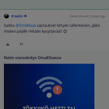
draakki
Forum|Forum|2 years ago
Saitko
@ZimiMaza
vastaukset liittyen tallenteisiin, jäikö
mielen päälle mitään kysyttävää? 😊
Netin vianselvitys OmaElisassa