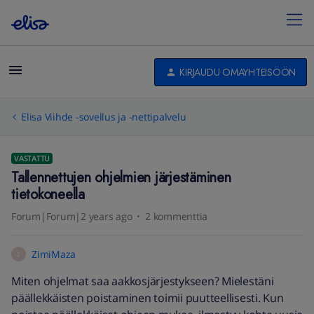
KIRJAUDU OMAYHTEISÖÖN
Elisa Viihde -sovellus ja -nettipalvelu
VASTATTU
Tallennettujen ohjelmien järjestäminen
tietokoneella
Forum|Forum|2 years ago
2 kommenttia
ZimiMaza
Z
Miten ohjelmat saa aakkosjärjestykseen? Mielestäni
päällekkäisten poistaminen toimii puutteellisesti. Kun