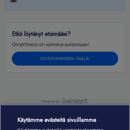
Etkö löytänyt etsimääsi?
OmaYhteisö on valmiina auttamaan!
ESITÄ KYSYMYKSESI TÄÄLLÄ!
OmaYhteisö-käyttöehdot
Accessibility statement
Käytämme evästeitä sivuillamme