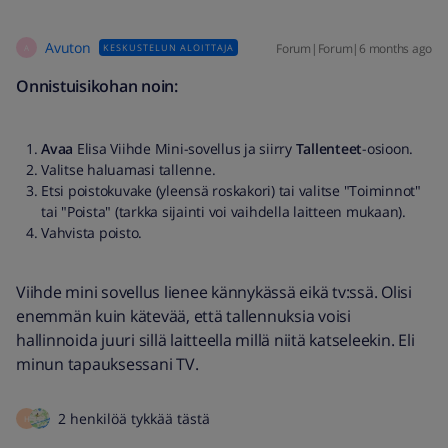
Avuton
Forum|Forum|6 months ago
KESKUSTELUN ALOITTAJA
A
Onnistuisikohan noin:
Avaa
Elisa Viihde Mini-sovellus ja siirry
Tallenteet
-osioon.
Valitse haluamasi tallenne.
Etsi poistokuvake (yleensä roskakori) tai valitse "Toiminnot"
tai "Poista" (tarkka sijainti voi vaihdella laitteen mukaan).
Vahvista poisto.
Viihde mini sovellus lienee kännykässä eikä tv:ssä. Olisi
enemmän kuin kätevää, että tallennuksia voisi
hallinnoida juuri sillä laitteella millä niitä katseleekin. Eli
minun tapauksessani TV.
2 henkilöä tykkää tästä
H