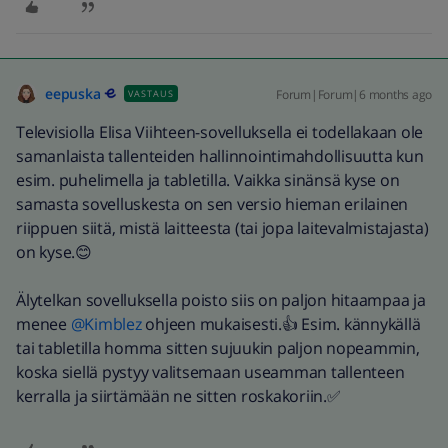
eepuska
Forum|Forum|6 months ago
VASTAUS
Televisiolla Elisa Viihteen-sovelluksella ei todellakaan ole
samanlaista tallenteiden hallinnointimahdollisuutta kun
esim. puhelimella ja tabletilla. Vaikka sinänsä kyse on
samasta sovelluskesta on sen versio hieman erilainen
riippuen siitä, mistä laitteesta (tai jopa laitevalmistajasta)
on kyse.😊
Älytelkan sovelluksella poisto siis on paljon hitaampaa ja
menee ​
@Kimblez
ohjeen mukaisesti.👍 Esim. kännykällä
tai tabletilla homma sitten sujuukin paljon nopeammin,
koska siellä pystyy valitsemaan useamman tallenteen
kerralla ja siirtämään ne sitten roskakoriin.✅