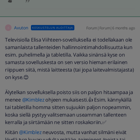
Avuton
Forum|Forum|6 months ago
KESKUSTELUN ALOITTAJA
A
Televisiolla Elisa Viihteen-sovelluksella ei todellakaan ole
samanlaista tallenteiden hallinnointimahdollisuutta kun
esim. puhelimella ja tabletilla. Vaikka sinänsä kyse on
samasta sovelluskesta on sen versio hieman erilainen
riippuen siitä, mistä laitteesta (tai jopa laitevalmistajasta)
on kyse.😊
Älytelkan sovelluksella poisto siis on paljon hitaampaa ja
menee ​
@Kimblez
ohjeen mukaisesti.👍 Esim. kännykällä
tai tabletilla homma sitten sujuukin paljon nopeammin,
koska siellä pystyy valitsemaan useamman tallenteen
kerralla ja siirtämään ne sitten roskakoriin.✅
Kiitän ​
@Kimblez
neuvosta, mutta vanhat silmäni eivät
löydä tv:n kuvaruudulta mitään toiminnot /poista tai