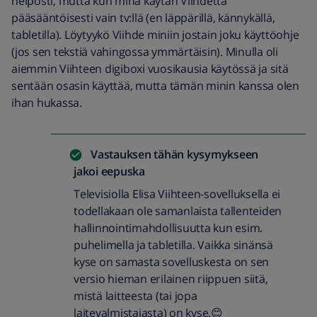
helposti, mutta kun minä käytän Viihdettä
pääsääntöisesti vain tv:llä (en läppärillä, kännykällä,
tabletilla). Löytyykö Viihde miniin jostain joku käyttöohje
(jos sen tekstiä vahingossa ymmärtäisin). Minulla oli
aiemmin Viihteen digiboxi vuosikausia käytössä ja sitä
sentään osasin käyttää, mutta tämän minin kanssa olen
ihan hukassa.
Vastauksen tähän kysymykseen
jakoi
eepuska
Televisiolla Elisa Viihteen-sovelluksella ei
todellakaan ole samanlaista tallenteiden
hallinnointimahdollisuutta kun esim.
puhelimella ja tabletilla. Vaikka sinänsä
kyse on samasta sovelluskesta on sen
versio hieman erilainen riippuen siitä,
mistä laitteesta (tai jopa
laitevalmistajasta) on kyse.😊