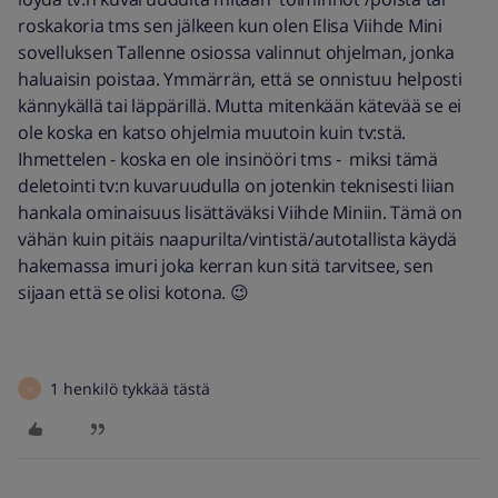
roskakoria tms sen jälkeen kun olen Elisa Viihde Mini
sovelluksen Tallenne osiossa valinnut ohjelman, jonka
haluaisin poistaa. Ymmärrän, että se onnistuu helposti
kännykällä tai läppärillä. Mutta mitenkään kätevää se ei
ole koska en katso ohjelmia muutoin kuin tv:stä.
Ihmettelen - koska en ole insinööri tms - miksi tämä
deletointi tv:n kuvaruudulla on jotenkin teknisesti liian
hankala ominaisuus lisättäväksi Viihde Miniin. Tämä on
vähän kuin pitäis naapurilta/vintistä/autotallista käydä
hakemassa imuri joka kerran kun sitä tarvitsee, sen
sijaan että se olisi kotona. 😉
1 henkilö tykkää tästä
H