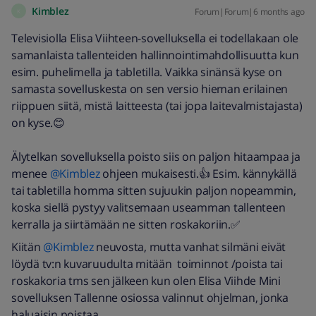
Kimblez
Forum|Forum|6 months ago
K
Televisiolla Elisa Viihteen-sovelluksella ei todellakaan ole
samanlaista tallenteiden hallinnointimahdollisuutta kun
esim. puhelimella ja tabletilla. Vaikka sinänsä kyse on
samasta sovelluskesta on sen versio hieman erilainen
riippuen siitä, mistä laitteesta (tai jopa laitevalmistajasta)
on kyse.😊
Älytelkan sovelluksella poisto siis on paljon hitaampaa ja
menee ​
@Kimblez
ohjeen mukaisesti.👍 Esim. kännykällä
tai tabletilla homma sitten sujuukin paljon nopeammin,
koska siellä pystyy valitsemaan useamman tallenteen
kerralla ja siirtämään ne sitten roskakoriin.✅
Kiitän ​
@Kimblez
neuvosta, mutta vanhat silmäni eivät
löydä tv:n kuvaruudulta mitään toiminnot /poista tai
roskakoria tms sen jälkeen kun olen Elisa Viihde Mini
sovelluksen Tallenne osiossa valinnut ohjelman, jonka
haluaisin poistaa.