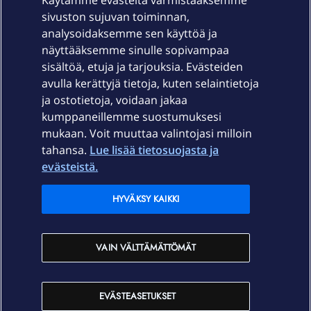
Käytämme evästeitä varmistaaksemme
sivuston sujuvan toiminnan,
Laitteet & liittymät
analysoidaksemme sen käyttöä ja
näyttääksemme sinulle sopivampaa
sisältöä, etuja ja tarjouksia. Evästeiden
Palvelut
avulla kerättyjä tietoja, kuten selaintietoja
ja ostotietoja, voidaan jakaa
Tuki
kumppaneillemme suostumuksesi
mukaan. Voit muuttaa valintojasi milloin
tahansa.
Lue lisää tietosuojasta ja
Ajankohtaista
evästeistä.
Elisa Oyj
HYVÄKSY KAIKKI
In English
VAIN VÄLTTÄMÄTTÖMÄT
På Svenska
EVÄSTEASETUKSET