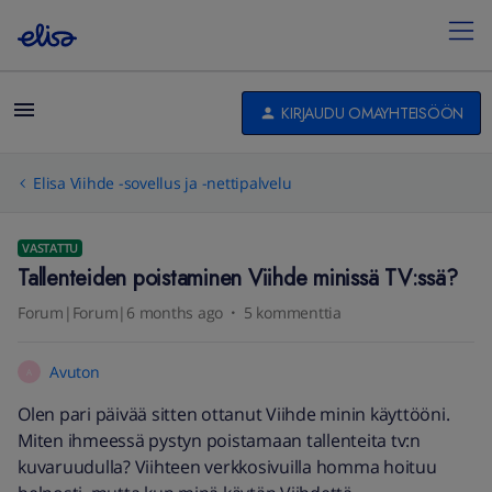
KIRJAUDU OMAYHTEISÖÖN
Elisa Viihde -sovellus ja -nettipalvelu
VASTATTU
Tallenteiden poistaminen Viihde minissä TV:ssä?
Forum|Forum|6 months ago
5 kommenttia
Avuton
A
Olen pari päivää sitten ottanut Viihde minin käyttööni.
Miten ihmeessä pystyn poistamaan tallenteita tv:n
kuvaruudulla? Viihteen verkkosivuilla homma hoituu