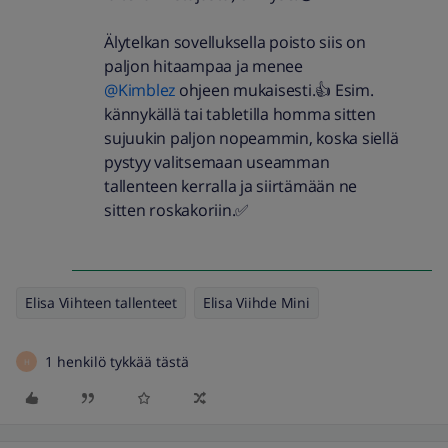
Älytelkan sovelluksella poisto siis on
paljon hitaampaa ja menee ​
@Kimblez
ohjeen mukaisesti.👍 Esim.
kännykällä tai tabletilla homma sitten
sujuukin paljon nopeammin, koska siellä
pystyy valitsemaan useamman
tallenteen kerralla ja siirtämään ne
sitten roskakoriin.✅
Elisa Viihteen tallenteet
Elisa Viihde Mini
1 henkilö tykkää tästä
H