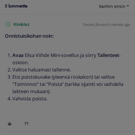
5 kommenttia
Vanhin ensin
Kimblez
Forum|Forum|6 months ago
K
Onnistuisikohan noin:
Avaa
Elisa Viihde Mini-sovellus ja siirry
Tallenteet
-
osioon.
Valitse haluamasi tallenne.
Etsi poistokuvake (yleensä roskakori) tai valitse
"Toiminnot" tai "Poista" (tarkka sijainti voi vaihdella
laitteen mukaan).
Vahvista poisto.