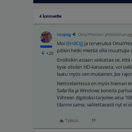
4 kommenttia
roopeg
OmaYhteisön yhteisömanag
Moi
@HBOjjj
ja tervetuloa OmaYhte
pitikin hetki miettiä sillä muuttujia
+20
Ensiksikin asiaan vaikuttaa se, ett
kyse olisikin HD-kanavasta, voi sie
laatu myös sen mukainen. Jos rajoit
Nettiselaimissa on myös hieman ero
Safarilla ja Windows koneita parhai
Viihteen digiboksi tarjoilee aina 
tilanne sama, valitettavasti nyt ei ole
Tykkää