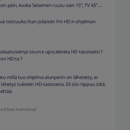
toisin päin, koska Selaimen ruutu vain 15”, TV 65”…
 vai toistuuko ihan jokaisen Frii HD:n ohjelman
nolaatuisempi source upscaleteta HD tasoiseksi ?
 on HD:ta ?
aatu millä tuo ohjelma alunperin on lähetetty, ei
ähetys tuleekin HD-tasoisena. Eli siis riippuu siitä,
ettää.
sa Elisan hommissa!