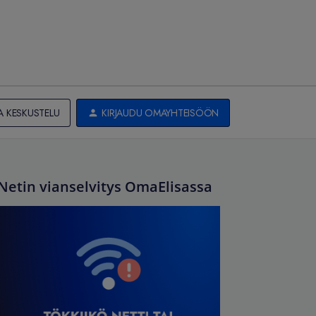
A KESKUSTELU
KIRJAUDU OMAYHTEISÖÖN
Netin vianselvitys OmaElisassa