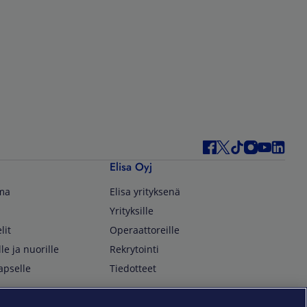
Elisa Oyj
lma
Elisa yrityksenä
Yrityksille
lit
Operaattoreille
lle ja nuorille
Rekrytointi
apselle
Tiedotteet
In English
isan asiakkaille