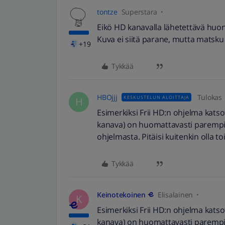
tontze
Superstara
Eikö HD kanavalla lähetettävä huo
Kuva ei siitä parane, mutta matsku
+19
Tykkää
HBOjjj
Tulokas
KESKUSTELUN ALOITTAJA
H
Esimerkiksi Frii HD:n ohjelma kats
kanava) on huomattavasti parempi, 
ohjelmasta. Pitäisi kuitenkin olla 
Tykkää
Keinotekoinen
Elisalainen
K
Esimerkiksi Frii HD:n ohjelma kats
kanava) on huomattavasti parempi, 