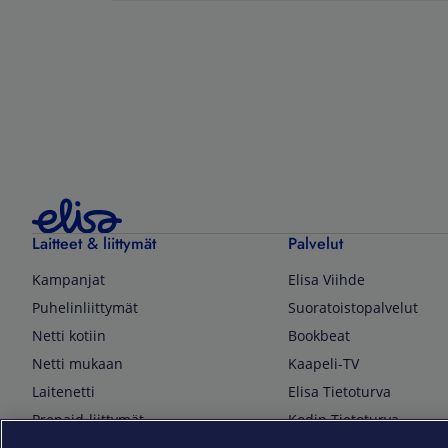
Laitteet & liittymät
Palvelut
Kampanjat
Elisa Viihde
Puhelinliittymät
Suoratoistopalvelut
Netti kotiin
Bookbeat
Netti mukaan
Kaapeli-TV
Laitenetti
Elisa Tietoturva
Prepaid-liittymät
Kodin Tietoturva
Puhelimet ja tarvikkeet
Mobiilivarmenne