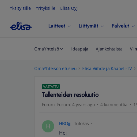
Yksityisille
Yrityksille
Elisa Oyj
Laitteet
Liittymät
Palvelut
OmaYhteisö
Ideapaja
Ajankohtaista
Vii
OmaYhteisön etusivu
Elisa Viihde ja Kaapeli-TV
VASTATTU
Tallenteiden resoluutio
Forum|Forum|4 years ago
4 kommenttia
1
HBOjjj
Tulokas
H
Hei,