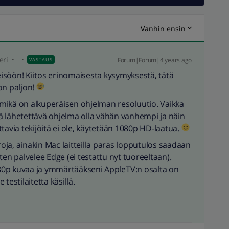
Vanhin ensin
eri
Forum|Forum|4 years ago
VASTAUS
isöön! Kiitos erinomaisesta kysymyksestä, tätä
 on paljon!
ä mikä on alkuperäisen ohjelman resoluutio. Vaikka
llä lähetettävä ohjelma olla vähän vanhempi ja näin
tavia tekijöitä ei ole, käytetään 1080p HD-laatua.
ja, ainakin Mac laitteilla paras lopputulos saadaan
ten palvelee Edge (ei testattu nyt tuoreeltaan).
1080p kuvaa ja ymmärtääkseni AppleTV:n osalta on
 testilaitetta käsillä.