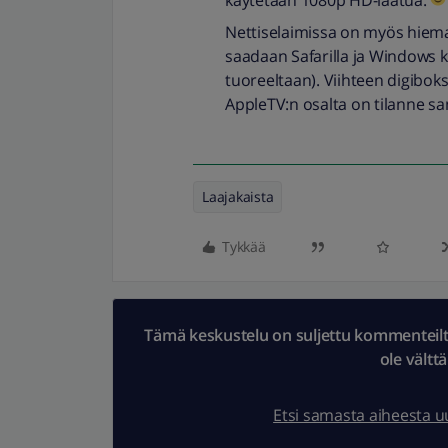
käytetään 1080p HD-laatua.
Nettiselaimissa on myös hieman
saadaan Safarilla ja Windows k
tuoreeltaan). Viihteen digibok
AppleTV:n osalta on tilanne sama
Laajakaista
Tykkää
Tämä keskustelu on suljettu kommenteilta.
ole vältt
Etsi samasta aiheesta 