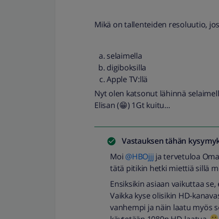
Mikä on tallenteiden resoluutio, jos
selaimella
digiboksilla
Apple TV:llä
Nyt olen katsonut lähinnä selaimella
Elisan (😁) 1Gt kuitu...
Vastauksen tähän kysymyk
Moi
@HBOjjj
ja tervetuloa Oma
tätä pitikin hetki miettiä sillä
Ensiksikin asiaan vaikuttaa se
Vaikka kyse olisikin HD-kanavas
vanhempi ja näin laatu myös sen