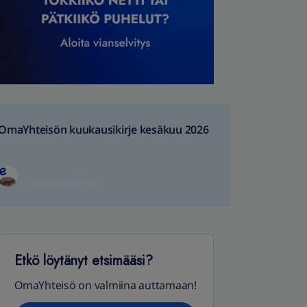
OmaYhteisön kuukausikirje kesäkuu 2026
1 kuukausi sitten
Etkö löytänyt etsimääsi?
OmaYhteisö on valmiina auttamaan!