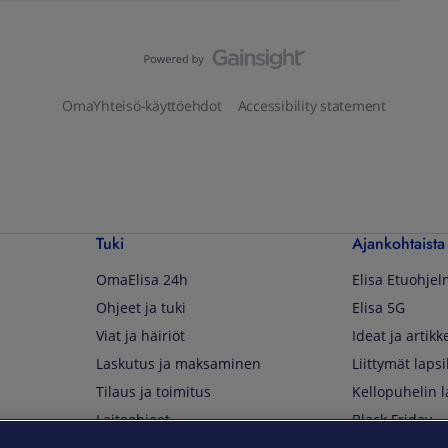
OmaYhteisö-käyttöehdot
Accessibility statement
Tuki
Ajankohtaista
OmaElisa 24h
Elisa Etuohje
Ohjeet ja tuki
Elisa 5G
Viat ja häiriöt
Ideat ja artikke
Laskutus ja maksaminen
Liittymät lapsi
Tilaus ja toimitus
Kellopuhelin l
Laiteohjeet
Black Friday
Asiakaspalvelun yhteystiedot
Huippuetuja El