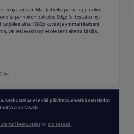
 eroja, ainakin Mac laitteilla paras lopputulos
oneita parhaiten palvelee Edge (ei testattu nyt
si tarjoilee aina 1080p kuvaa ja ymmärtääkseni
, valitettavasti nyt ei ole testilaitetta käsillä.
Jaa
 Keskustelua ei enää päivitetä, eivätkä sen tiedot
ämättä ajan tasalla.
uudempi keskustelu
tai
aloita uusi.