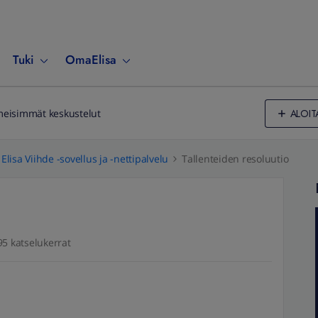
Tuki
OmaElisa
ALOIT
meisimmät keskustelut
Elisa Viihde -sovellus ja -nettipalvelu
Tallenteiden resoluutio
95 katselukerrat