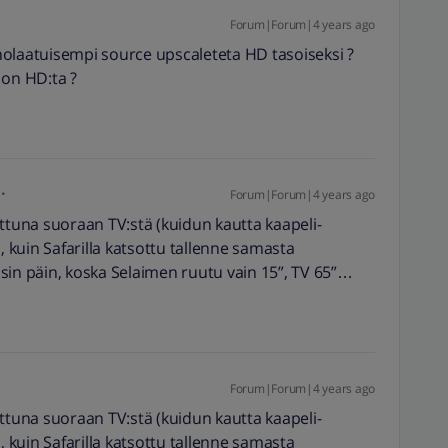
Forum|Forum|4 years ago
nolaatuisempi source upscaleteta HD tasoiseksi ?
 on HD:ta ?
Forum|Forum|4 years ago
ottuna suoraan TV:stä (kuidun kautta kaapeli-
kuin Safarilla katsottu tallenne samasta
toisin päin, koska Selaimen ruutu vain 15”, TV 65”…
Forum|Forum|4 years ago
ottuna suoraan TV:stä (kuidun kautta kaapeli-
kuin Safarilla katsottu tallenne samasta