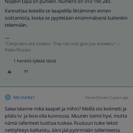
Nopein tapa on puhelin. Numero on 010 190 240.
Kannattaa kokeilla se kaapelilla liittäminen ennen
soittamista, koska se pyydetään ensimmäisenä kuitenkin
tekemään.
“Computers are useless. They can only give you answers.” ―
Pablo Picasso
1 henkilö tykkää tästä
Mä meiltä1
Forum|Forum|2 years ago
M
Sakarialanne mikä kaapeli ja mihin? Meillä siis kotinetti ja
pitäis tv ja boxi olla kunnossa. Muuten toimii hyvi, mutta
nämä tallenteet tuottaa tuskaa. Ruutuun tulee teksti
nettiyhteys katkaistu, ääni jää pyörimään tallenteesta