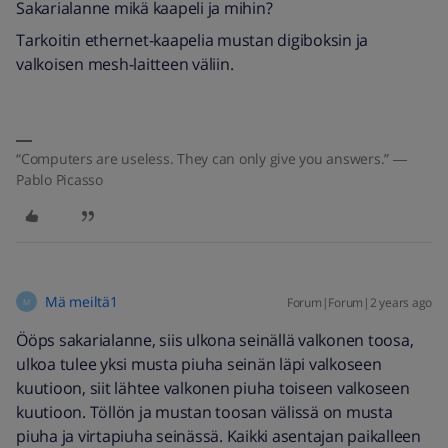
Sakarialanne mikä kaapeli ja mihin?
Tarkoitin ethernet-kaapelia mustan digiboksin ja
valkoisen mesh-laitteen väliin.
“Computers are useless. They can only give you answers.” ―
Pablo Picasso
Mä meiltä1
Forum|Forum|2 years ago
M
Ööps sakarialanne, siis ulkona seinällä valkonen toosa,
ulkoa tulee yksi musta piuha seinän läpi valkoseen
kuutioon, siit lähtee valkonen piuha toiseen valkoseen
kuutioon. Töllön ja mustan toosan välissä on musta
piuha ja virtapiuha seinässä. Kaikki asentajan paikalleen