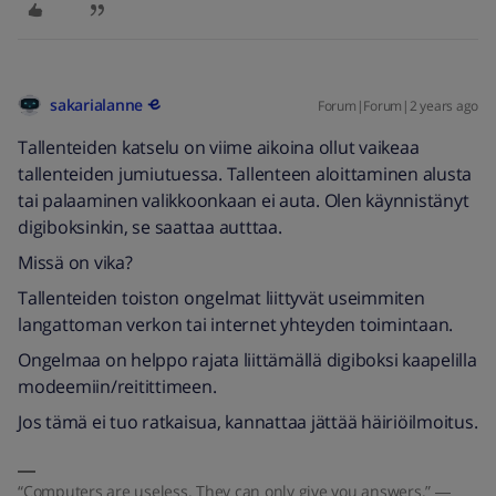
sakarialanne
Forum|Forum|2 years ago
Tallenteiden katselu on viime aikoina ollut vaikeaa
tallenteiden jumiutuessa. Tallenteen aloittaminen alusta
tai palaaminen valikkoonkaan ei auta. Olen käynnistänyt
digiboksinkin, se saattaa autttaa.
Missä on vika?
Tallenteiden toiston ongelmat liittyvät useimmiten
langattoman verkon tai internet yhteyden toimintaan.
Ongelmaa on helppo rajata liittämällä digiboksi kaapelilla
modeemiin/reitittimeen.
Jos tämä ei tuo ratkaisua, kannattaa jättää häiriöilmoitus.
“Computers are useless. They can only give you answers.” ―