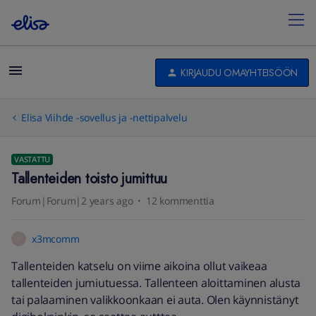
KIRJAUDU OMAYHTEISÖÖN
Elisa Viihde -sovellus ja -nettipalvelu
VASTATTU
Tallenteiden toisto jumittuu
Forum|Forum|2 years ago
12 kommenttia
x3mcomm
X
Tallenteiden katselu on viime aikoina ollut vaikeaa
tallenteiden jumiutuessa. Tallenteen aloittaminen alusta
tai palaaminen valikkoonkaan ei auta. Olen käynnistänyt