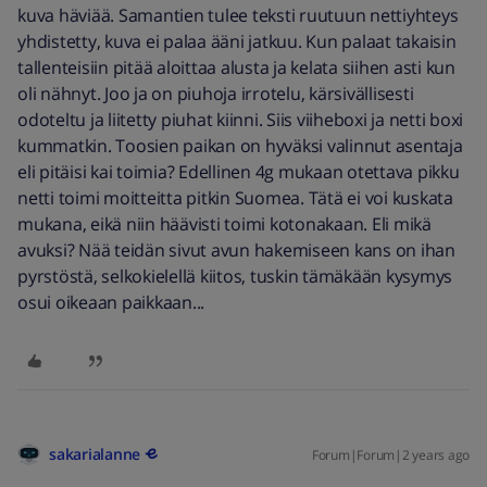
kuva häviää. Samantien tulee teksti ruutuun nettiyhteys
yhdistetty, kuva ei palaa ääni jatkuu. Kun palaat takaisin
tallenteisiin pitää aloittaa alusta ja kelata siihen asti kun
oli nähnyt. Joo ja on piuhoja irrotelu, kärsivällisesti
odoteltu ja liitetty piuhat kiinni. Siis viiheboxi ja netti boxi
kummatkin. Toosien paikan on hyväksi valinnut asentaja
eli pitäisi kai toimia? Edellinen 4g mukaan otettava pikku
netti toimi moitteitta pitkin Suomea. Tätä ei voi kuskata
mukana, eikä niin häävisti toimi kotonakaan. Eli mikä
avuksi? Nää teidän sivut avun hakemiseen kans on ihan
pyrstöstä, selkokielellä kiitos, tuskin tämäkään kysymys
osui oikeaan paikkaan...
sakarialanne
Forum|Forum|2 years ago