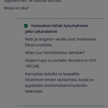
digiboksinkin, se saattaa autttaa.
Missä on vika?
Vastauksen tähän kysymykseen
jakoi
sakarialanne
Netti ja langaton verkko ovat molemmat
Elisan tuotteita.
Miten tuo häiriöilmoitus tehdään?
Nopein tapa on puhelin. Numero on 010
190 240.
Kannattaa kokeilla se kaapelilla
liittäminen ennen soittamista, koska se
pyydetään ensimmäisenä kuitenkin
tekemään.