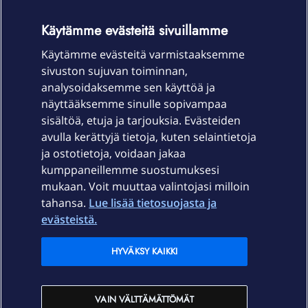
OmaYhteisö-käyttöehdot
Accessibility statement
Käytämme evästeitä sivuillamme
Käytämme evästeitä varmistaaksemme
sivuston sujuvan toiminnan,
Laitteet & liittymät
analysoidaksemme sen käyttöä ja
näyttääksemme sinulle sopivampaa
sisältöä, etuja ja tarjouksia. Evästeiden
Palvelut
avulla kerättyjä tietoja, kuten selaintietoja
ja ostotietoja, voidaan jakaa
Tuki
kumppaneillemme suostumuksesi
mukaan. Voit muuttaa valintojasi milloin
tahansa.
Lue lisää tietosuojasta ja
Ajankohtaista
evästeistä.
Elisa Oyj
HYVÄKSY KAIKKI
In English
VAIN VÄLTTÄMÄTTÖMÄT