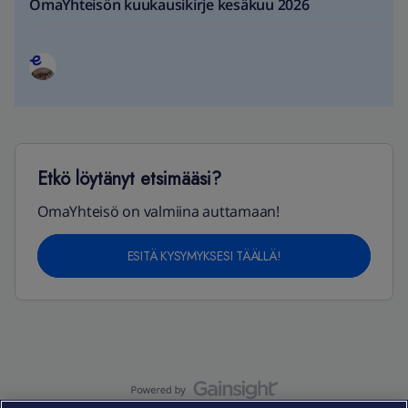
OmaYhteisön kuukausikirje kesäkuu 2026
Etkö löytänyt etsimääsi?
OmaYhteisö on valmiina auttamaan!
ESITÄ KYSYMYKSESI TÄÄLLÄ!