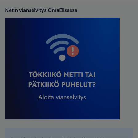
Netin vianselvitys OmaElisassa