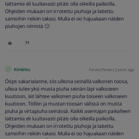
laittamia eli luultavasti pitäis olla oikeilla paikoilla.
Ohjeiden mukaan on irrotettu piuhoja ja laitettu
samoihin reikiin takasi. Mulla ei oo hajuakaan näiden
piuhojen nimistä 🙄
Kimblez
Forum|Forum|2 years ago
K
Ööps sakarialanne, siis ulkona seinällä valkonen toosa,
ulkoa tulee yksi musta piuha seinän läpi valkoseen
kuutioon, siit lähtee valkonen piuha toiseen valkoseen
kuutioon. Töllön ja mustan toosan välissä on musta
piuha ja virtapiuha seinässä. Kaikki asentajan paikalleen
laittamia eli luultavasti pitäis olla oikeilla paikoilla.
Ohjeiden mukaan on irrotettu piuhoja ja laitettu
samoihin reikiin takasi. Mulla ei oo hajuakaan näiden