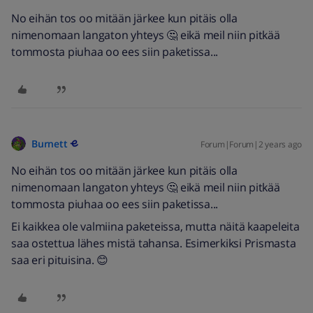
No eihän tos oo mitään järkee kun pitäis olla
nimenomaan langaton yhteys 🤔 eikä meil niin pitkää
tommosta piuhaa oo ees siin paketissa...
Burnett
Forum|Forum|2 years ago
No eihän tos oo mitään järkee kun pitäis olla
nimenomaan langaton yhteys 🤔 eikä meil niin pitkää
tommosta piuhaa oo ees siin paketissa...
Ei kaikkea ole valmiina paketeissa, mutta näitä kaapeleita
saa ostettua lähes mistä tahansa. Esimerkiksi Prismasta
saa eri pituisina. 😊