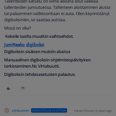
Tallenteiden katselu on viime aikoina ollut vaikeaa
tallenteiden jumiutuessa. Tallenteen aloittaminen alusta
tai palaaminen valikkoonkaan ei auta. Olen käynnistänyt
digiboksinkin, se saattaa autttaa.
Missä on vika?
Kokeile tuolta muutkin vaihtoehdot.
Jumittaako digiboksi
Digiboksin sisäisen muistin alustus
Manuaalinen digiboksin ohjelmistopäivityken
tarkistaminen.Ns Virtabuutti.
Digiboksin tehdasasetusten palautus.
x3mcomm
Forum|Forum|2 years ago
KESKUSTELUN ALOITTAJA
X