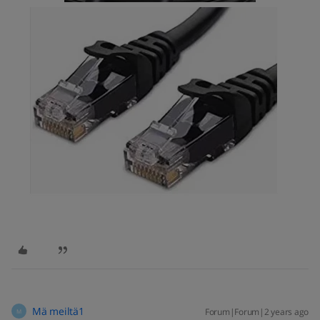
Mä meiltä1
Forum|Forum|2 years ago
M