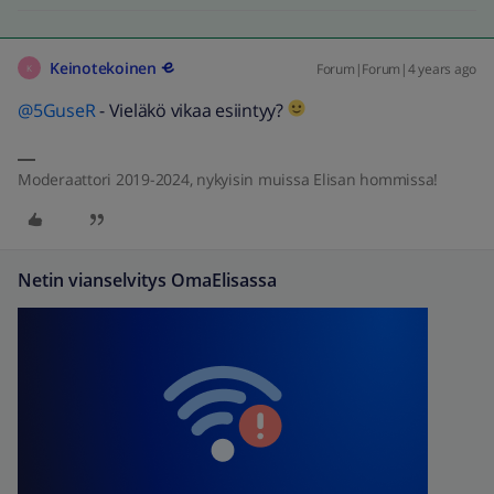
Keinotekoinen
Forum|Forum|4 years ago
K
@5GuseR
- Vieläkö vikaa esiintyy?
Moderaattori 2019-2024, nykyisin muissa Elisan hommissa!
Netin vianselvitys OmaElisassa