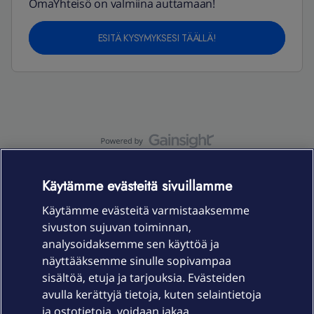
OmaYhteisö on valmiina auttamaan!
ESITÄ KYSYMYKSESI TÄÄLLÄ!
OmaYhteisö-käyttöehdot
Accessibility statement
Käytämme evästeitä sivuillamme
Käytämme evästeitä varmistaaksemme
sivuston sujuvan toiminnan,
Laitteet & liittymät
analysoidaksemme sen käyttöä ja
näyttääksemme sinulle sopivampaa
sisältöä, etuja ja tarjouksia. Evästeiden
Palvelut
avulla kerättyjä tietoja, kuten selaintietoja
ja ostotietoja, voidaan jakaa