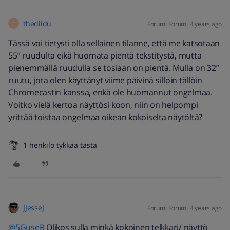
thediidu
Forum|Forum|4 years ago
T
Tässä voi tietysti olla sellainen tilanne, että me katsotaan
55” ruudulta eikä huomata pientä tekstitystä, mutta
pienemmällä ruudulla se tosiaan on pientä. Mulla on 32”
ruutu, jota olen käyttänyt viime päivinä silloin tällöin
Chromecastin kanssa, enkä ole huomannut ongelmaa.
Voitko vielä kertoa näyttösi koon, niin on helpompi
yrittää toistaa ongelmaa oikean kokoiselta näytöltä?
1 henkilö tykkää tästä
JJesseJ
Forum|Forum|4 years ago
@5GuseR
Olikos sulla minkä kokoinen telkkari/ näyttö