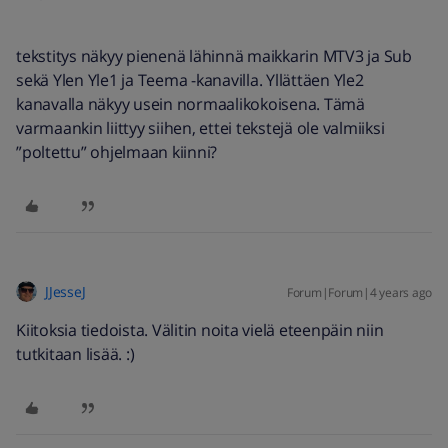
tekstitys näkyy pienenä lähinnä maikkarin MTV3 ja Sub
sekä Ylen Yle1 ja Teema -kanavilla. Yllättäen Yle2
kanavalla näkyy usein normaalikokoisena. Tämä
varmaankin liittyy siihen, ettei tekstejä ole valmiiksi
”poltettu” ohjelmaan kiinni?
JJesseJ
Forum|Forum|4 years ago
Kiitoksia tiedoista. Välitin noita vielä eteenpäin niin
tutkitaan lisää. :)