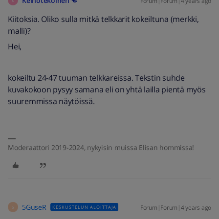
Keinotekoinen
Forum|Forum|4 years ago
K
Kiitoksia. Oliko sulla mitkä telkkarit kokeiltuna (merkki,
malli)?
Hei,
kokeiltu 24-47 tuuman telkkareissa. Tekstin suhde
kuvakokoon pysyy samana eli on yhtä lailla pientä myös
suuremmissa näytöissä.
Moderaattori 2019-2024, nykyisin muissa Elisan hommissa!
5GuseR
Forum|Forum|4 years ago
KESKUSTELUN ALOITTAJA
5