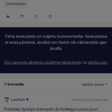
Chromecast
Tämä keskustelu on suljettu kommenteilta. Keskustelua
ei enää päivitetä, eivätkä sen tiedot ole välttämättä ajan
tasalla.
Etsi samasta aiheesta uudempi keskustelu
tai
aloita uusi.
11 kommenttia
Vanhin ensin
Lautturi
Forum|Forum|4 years ago
Pistetääs kyselyä eteenpäin 👍 Kolleega tuossa juuri