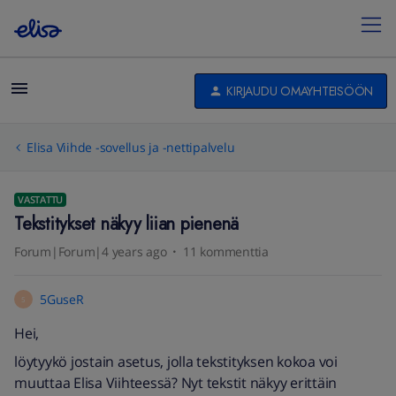
KIRJAUDU OMAYHTEISÖÖN
Elisa Viihde -sovellus ja -nettipalvelu
VASTATTU
Tekstitykset näkyy liian pienenä
Forum|Forum|4 years ago
11 kommenttia
5GuseR
5
Hei,
löytyykö jostain asetus, jolla tekstityksen kokoa voi
muuttaa Elisa Viihteessä? Nyt tekstit näkyy erittäin