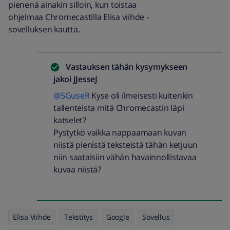
pienenä ainakin silloin, kun toistaa
ohjelmaa Chromecastilla Elisa viihde -
sovelluksen kautta.
Vastauksen tähän kysymykseen
jakoi
JJesseJ
@5GuseR
Kyse oli ilmeisesti kuitenkin
tallenteista mitä Chromecastin läpi
katselet?
Pystytkö vaikka nappaamaan kuvan
niistä pienistä teksteistä tähän ketjuun
niin saataisiin vähän havainnollistavaa
kuvaa niistä?
Elisa Viihde
Tekstitys
Google
Sovellus