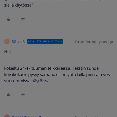
siellä käytössä?
5GuseR
Forum|Forum|4 years ago
KESKUSTELUN ALOITTAJA
5
Hei,
kokeiltu 24-47 tuuman telkkareissa. Tekstin suhde
kuvakokoon pysyy samana eli on yhtä lailla pientä myös
suuremmissa näytöissä.