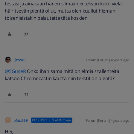
testasi ja ainakaan hänen silmään ei tekstin koko vielä
häiritsevän pientä ollut, mutta olen kuullut hieman
toisenlaistakin palautetta tätä koskien.
JJesseJ
Forum|Forum|4 years ago
@5GuseR
Onko ihan sama mitä ohjelmia / tallenteita
katsoo Chromecastin kautta niin tekstit on pientä?
5GuseR
Forum|Forum|4 years ago
KESKUSTELUN ALOITTAJA
5
Hei,