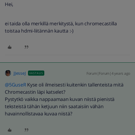
Hei,
ei taida olla merkillä merkitystä, kun chromecastilla
toistaa hdmi-liitännän kautta :-)
JJesseJ
Forum|Forum|4 years ago
VASTAUS
@5GuseR
Kyse oli ilmeisesti kuitenkin tallenteista mitä
Chromecastin läpi katselet?
Pystytkö vaikka nappaamaan kuvan niistä pienistä
teksteistä tähän ketjuun niin saataisiin vähän
havainnollistavaa kuvaa niistä?