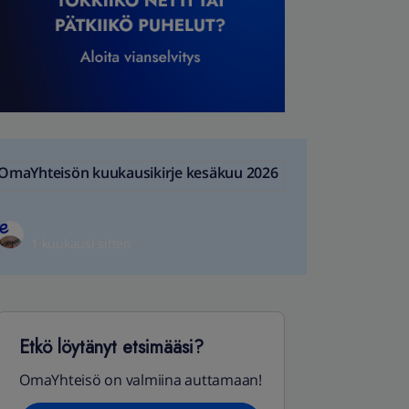
OmaYhteisön kuukausikirje kesäkuu 2026
1 kuukausi sitten
Etkö löytänyt etsimääsi?
OmaYhteisö on valmiina auttamaan!