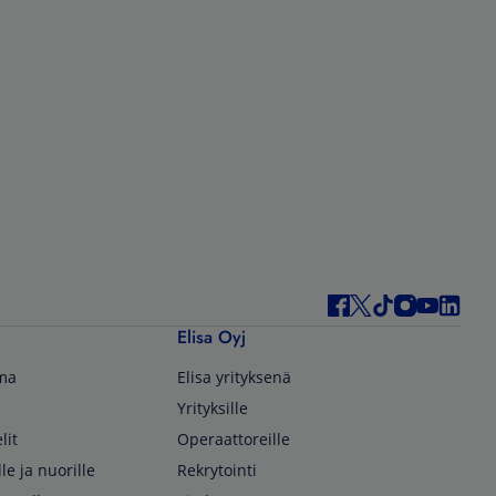
Elisa Oyj
lma
Elisa yrityksenä
Yrityksille
lit
Operaattoreille
lle ja nuorille
Rekrytointi