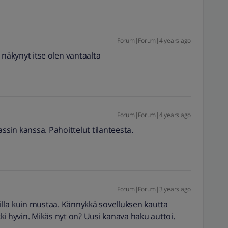
Forum|Forum|4 years ago
 näkynyt itse olen vantaalta
Forum|Forum|4 years ago
apassin kanssa. Pahoittelut tilanteesta.
Forum|Forum|3 years ago
villa kuin mustaa. Kännykkä sovelluksen kautta
ikki hyvin. Mikäs nyt on? Uusi kanava haku auttoi.