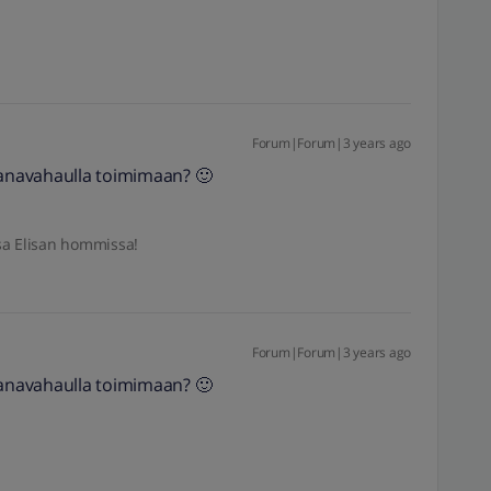
Forum|Forum|3 years ago
 kanavahaulla toimimaan? 🙂
sa Elisan hommissa!
Forum|Forum|3 years ago
 kanavahaulla toimimaan? 🙂