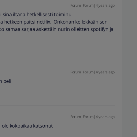
Forum|Forum|4 years ago
 sinä iltana hetkellisesti toiminu
la hetkeen paitsi netflix. Onkohan kellekkään sen
ko samaa sarjaa äskettäin nurin olleitten spotifyn ja
Forum|Forum|4 years ago
n peli
Forum|Forum|4 years ago
en ole kokoaikaa katsonut