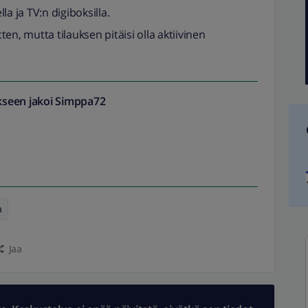
a ja TV:n digiboksilla.
tten, mutta tilauksen pitäisi olla aktiivinen
seen jakoi
Simppa72
a
Jaa