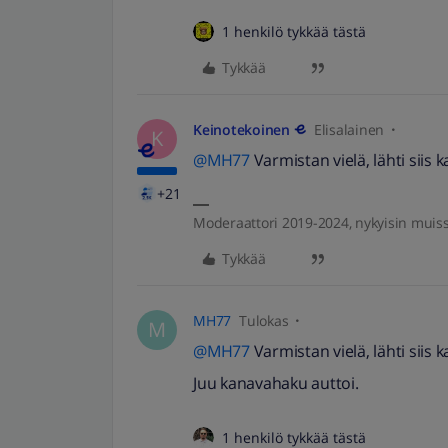
1 henkilö tykkää tästä
Tykkää
Keinotekoinen
Elisalainen
K
@MH77
Varmistan vielä, lähti siis
+21
Moderaattori 2019-2024, nykyisin muis
Tykkää
MH77
Tulokas
M
@MH77
Varmistan vielä, lähti siis
Juu kanavahaku auttoi.
1 henkilö tykkää tästä