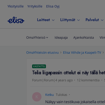
Yksityisille
Yrityksille
Elisa Oyj
Laitteet
Liittymät
Palvelut
OmaYhteisö
Ideapaja
Ajankohtaista
Vii
OmaYhteisön etusivu
Elisa Viihde ja Kaapeli-TV
VASTATTU
Telia liigapassin ottelut ei näy tällä het
Forum|Forum|4 years ago
12 kommenttia
Ketku
Tulokas
K
Näkyy vain testikuva jokaisella otte