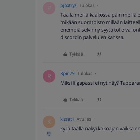
pjootryz
Tulokas
P
Täällä meillä kaakossa päin meillä ei
mikään suoratoisto millään laitteel
enempiä selvinny syytä tolle vai on
discordin palvelujen kanssa.
Tykkää
Rpin79
Tulokas
R
Miksi liigapassi ei nyt näy? Tappara
Tykkää
kissat1
Avulias
K
kyllä täällä näkyi kokoajan vaikka 