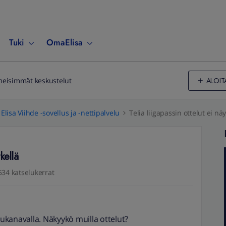
Tuki
OmaElisa
ALOIT
meisimmät keskustelut
Elisa Viihde -sovellus ja -nettipalvelu
Telia liigapassin ottelut ei näy
kellä
534 katselukerrat
lukanavalla. Näkyykö muilla ottelut?