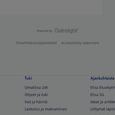
OmaYhteisö-käyttöehdot
Accessibility statement
Tuki
Ajankohtaista
OmaElisa 24h
Elisa Etuohje
Ohjeet ja tuki
Elisa 5G
Viat ja häiriöt
Ideat ja artikke
Laskutus ja maksaminen
Liittymät lapsi