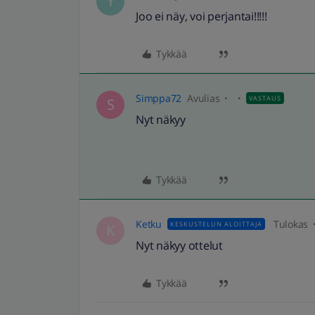
Y
Joo ei näy, voi perjantai!!!!!
Tykkää
Simppa72
Avulias
VASTAUS
S
Nyt näkyy
Tykkää
Ketku
Tulokas
KESKUSTELUN ALOITTAJA
K
Nyt näkyy ottelut
Tykkää