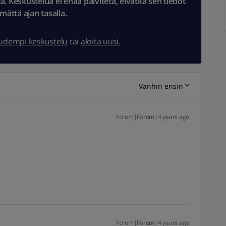
 Keskustelua ei enää päivitetä, eivätkä sen tiedot
ämättä ajan tasalla.
uudempi keskustelu
tai
aloita uusi.
Vanhin ensin
Forum|Forum|4 years ago
Forum|Forum|4 years ago