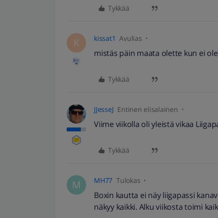
Tykkää
kissat1
Avulias
K
mistäs päin maata olette kun ei ole
Tykkää
JJesseJ
Entinen elisalainen
Viime viikolla oli yleistä vikaa Liig
Tykkää
MH77
Tulokas
M
Boxin kautta ei näy liigapassi kana
näkyy kaikki. Alku viikosta toimi ka