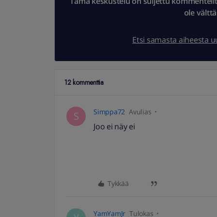
Tämä keskustelu on suljettu kommenteilta.
ole vältt
Etsi samasta aiheesta 
12 kommenttia
Simppa72
Avulias
S
Joo ei näy ei
Tykkää
YamYamJr
Tulokas