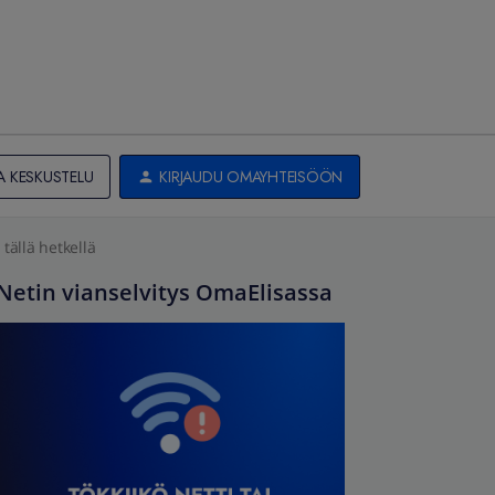
A KESKUSTELU
KIRJAUDU OMAYHTEISÖÖN
 tällä hetkellä
Netin vianselvitys OmaElisassa