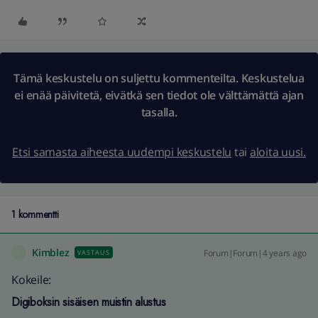
Tämä keskustelu on suljettu kommenteilta. Keskustelua
ei enää päivitetä, eivätkä sen tiedot ole välttämättä ajan
tasalla.
Etsi samasta aiheesta uudempi keskustelu
tai
aloita uusi.
1 kommentti
Kimblez
Forum|Forum|4 years ago
VASTAUS
K
Kokeile:
Digiboksin sisäisen muistin alustus