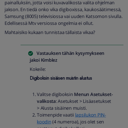
painalluksiin, jotta voisi kuvavalikosta valita ohjelman
jakson. En tiedä onko vika digiboxissa, kaukosäätimessä,
Samsung (8005) televisiossa vai uuden Katsomon sivulla.
Edellisessä Mtv versiossa ongelmia ei ollut.
Mahtaisiko kukaan tunnistaa tällaista vikaa?
Vastauksen tähän kysymykseen
jakoi
Kimblez
Kokeile:
Digiboksin sisäisen muistin alustus
Valitse digiboksin
Menun
Asetukset-
valikosta
: Asetukset > Lisäasetukset
> Alusta sisäinen muisti.
Toimenpide vaatii
lapsilukon PIN-
koodin
(4 numeroa), jos olet sen