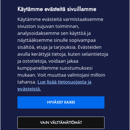
OmaYhteisö-käyttöehdot
Accessibility statement
Käytämme evästeitä sivuillamme
Käytämme evästeitä varmistaaksemme
sivuston sujuvan toiminnan,
Laitteet & liittymät
analysoidaksemme sen käyttöä ja
näyttääksemme sinulle sopivampaa
sisältöä, etuja ja tarjouksia. Evästeiden
Palvelut
avulla kerättyjä tietoja, kuten selaintietoja
ja ostotietoja, voidaan jakaa
Tuki
kumppaneillemme suostumuksesi
mukaan. Voit muuttaa valintojasi milloin
tahansa.
Lue lisää tietosuojasta ja
Ajankohtaista
evästeistä.
Elisa Oyj
HYVÄKSY KAIKKI
In English
VAIN VÄLTTÄMÄTTÖMÄT