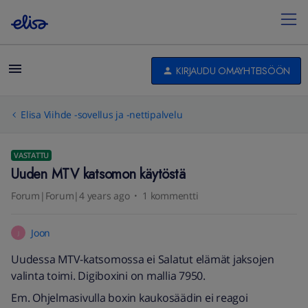
KIRJAUDU OMAYHTEISÖÖN
Elisa Viihde -sovellus ja -nettipalvelu
VASTATTU
Uuden MTV katsomon käytöstä
Forum|Forum|4 years ago
1 kommentti
Joon
J
Uudessa MTV-katsomossa ei Salatut elämät jaksojen
valinta toimi. Digiboxini on mallia 7950.
Em. Ohjelmasivulla boxin kaukosäädin ei reagoi