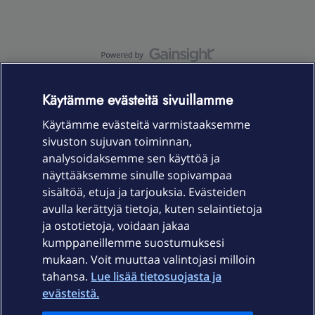
OmaYhteisö-käyttöehdot
Accessibility statement
Käytämme evästeitä sivuillamme
Käytämme evästeitä varmistaaksemme
sivuston sujuvan toiminnan,
Laitteet & liittymät
analysoidaksemme sen käyttöä ja
näyttääksemme sinulle sopivampaa
sisältöä, etuja ja tarjouksia. Evästeiden
Palvelut
avulla kerättyjä tietoja, kuten selaintietoja
ja ostotietoja, voidaan jakaa
Tuki
kumppaneillemme suostumuksesi
mukaan. Voit muuttaa valintojasi milloin
tahansa.
Lue lisää tietosuojasta ja
Ajankohtaista
evästeistä.