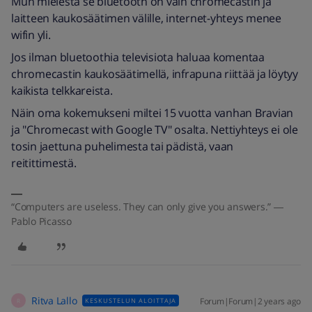
Mun mielestä se bluetooth on vain chromecastin ja
laitteen kaukosäätimen välille, internet-yhteys menee
wifin yli.
Jos ilman bluetoothia televisiota haluaa komentaa
chromecastin kaukosäätimellä, infrapuna riittää ja löytyy
kaikista telkkareista.
Näin oma kokemukseni miltei 15 vuotta vanhan Bravian
ja "Chromecast with Google TV" osalta. Nettiyhteys ei ole
tosin jaettuna puhelimesta tai pädistä, vaan
reitittimestä.
“Computers are useless. They can only give you answers.” ―
Pablo Picasso
Ritva Lallo
Forum|Forum|2 years ago
KESKUSTELUN ALOITTAJA
R