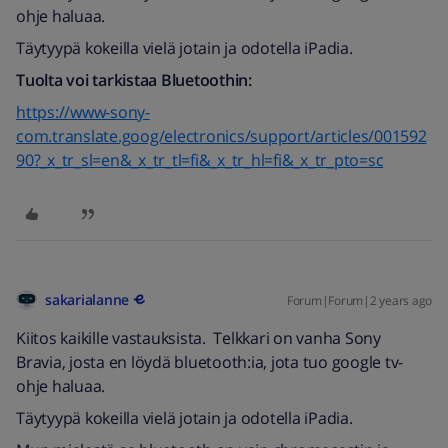
ohje haluaa.
Täytyypä kokeilla vielä jotain ja odotella iPadia.
Tuolta voi tarkistaa Bluetoothin:
https://www-sony-
com.translate.goog/electronics/support/articles/001592
90?_x_tr_sl=en&_x_tr_tl=fi&_x_tr_hl=fi&_x_tr_pto=sc
sakarialanne
Forum|Forum|2 years ago
Kiitos kaikille vastauksista. Telkkari on vanha Sony
Bravia, josta en löydä bluetooth:ia, jota tuo google tv-
ohje haluaa.
Täytyypä kokeilla vielä jotain ja odotella iPadia.