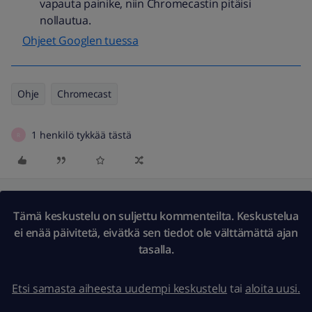
vapauta painike, niin Chromecastin pitäisi
nollautua.
Ohjeet Googlen tuessa
Ohje
Chromecast
1 henkilö tykkää tästä
R
Tämä keskustelu on suljettu kommenteilta. Keskustelua
ei enää päivitetä, eivätkä sen tiedot ole välttämättä ajan
tasalla.
Etsi samasta aiheesta uudempi keskustelu
tai
aloita uusi.