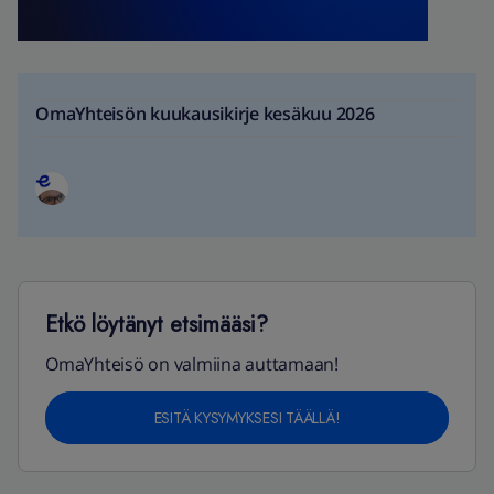
OmaYhteisön kuukausikirje kesäkuu 2026
Etkö löytänyt etsimääsi?
OmaYhteisö on valmiina auttamaan!
ESITÄ KYSYMYKSESI TÄÄLLÄ!