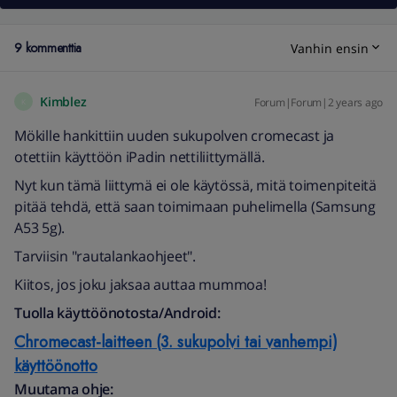
9 kommenttia
Vanhin ensin
Kimblez
Forum|Forum|2 years ago
K
Mökille hankittiin uuden sukupolven cromecast ja
otettiin käyttöön iPadin nettiliittymällä.
Nyt kun tämä liittymä ei ole käytössä, mitä toimenpiteitä
pitää tehdä, että saan toimimaan puhelimella (Samsung
A53 5g).
Tarviisin "rautalankaohjeet".
Kiitos, jos joku jaksaa auttaa mummoa!
Tuolla käyttöönotosta/Android:
Chromecast-laitteen (3. sukupolvi tai vanhempi)
käyttöönotto
Muutama ohje: