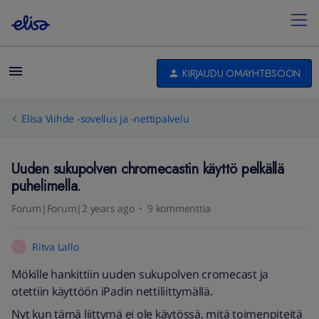
KIRJAUDU OMAYHTEISÖÖN
Elisa Viihde -sovellus ja -nettipalvelu
Uuden sukupolven chromecastin käyttö pelkällä
puhelimella.
Forum|Forum|2 years ago
9 kommenttia
Ritva Lallo
R
Mökille hankittiin uuden sukupolven cromecast ja
otettiin käyttöön iPadin nettiliittymällä.
Nyt kun tämä liittymä ei ole käytössä, mitä toimenpiteitä