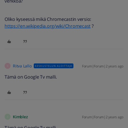
verkkoa?
Oliko kyseessä mikä Chromecastin versio:
https://en.wikipedia.org/wiki/Chromecast
?
Ritva Lallo
Forum|Forum|2 years ago
KESKUSTELUN ALOITTAJA
R
Tämä on Google Tv malli.
Kimblez
Forum|Forum|2 years ago
K
Tämä on Google Tv malli.