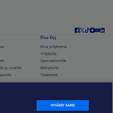
Elisa Oyj
lma
Elisa yrityksenä
Yrityksille
lit
Operaattoreille
lle ja nuorille
Rekrytointi
apselle
Tiedotteet
In English
isan asiakkaille
Customer Service
OmaElisa Self Service
HYVÄKSY KAIKKI
Moving to Finland