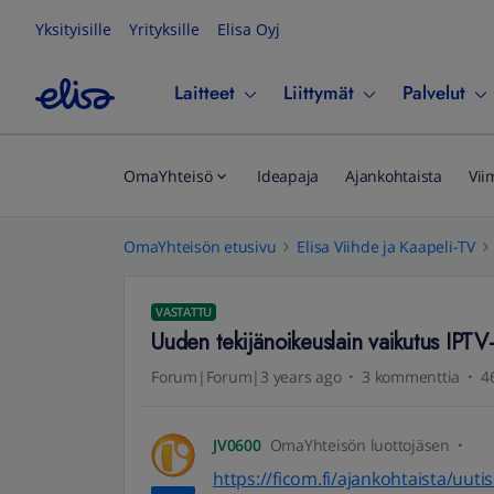
Yksityisille
Yrityksille
Elisa Oyj
Laitteet
Liittymät
Palvelut
OmaYhteisö
Ideapaja
Ajankohtaista
Vii
OmaYhteisön etusivu
Elisa Viihde ja Kaapeli-TV
VASTATTU
Uuden tekijänoikeuslain vaikutus IPTV-
Forum|Forum|3 years ago
3 kommenttia
4
JV0600
OmaYhteisön luottojäsen
https://ficom.fi/ajankohtaista/uuti