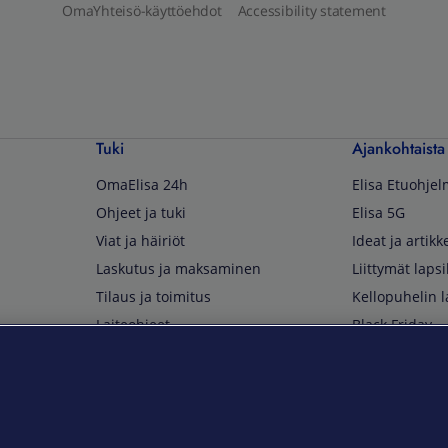
OmaYhteisö-käyttöehdot
Accessibility statement
Tuki
Ajankohtaista
OmaElisa 24h
Elisa Etuohje
Ohjeet ja tuki
Elisa 5G
Viat ja häiriöt
Ideat ja artikke
Laskutus ja maksaminen
Liittymät lapsi
Tilaus ja toimitus
Kellopuhelin l
Laiteohjeet
Black Friday
Asiakaspalvelun yhteystiedot
Huippuetuja El
Soita Omagurulle
OmaYhteisö
Myymälät ja myyntipisteet