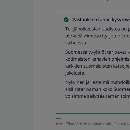
Vastauksen tähän kysymyk
Tekijänoikeuslainuudistus on p
ole vielä viimeistelty, joten lo
vaiheessa.
Suomessa tv-yhtiöt tarjoavat k
kotimaisten kanavien ohjelmis
kaikkien suomalaisten katsojien
jakelusta.
Nykyinen järjestelmä mahdoll
sisältötarjoaman koko Suomeen
voisimme säilyttää tämän toimi
Mm. Elisa Viihde laajakaistalla, Elisa K1-