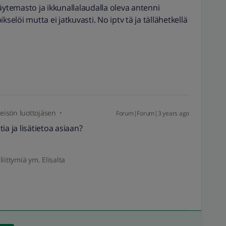
äytemasto ja ikkunallalaudalla oleva antenni
löi mutta ei jatkuvasti. No iptv tä ja tällähetkellä
isön luottojäsen
Forum|Forum|3 years ago
ia ja lisätietoa asiaan?
liittymiä ym. Elisalta