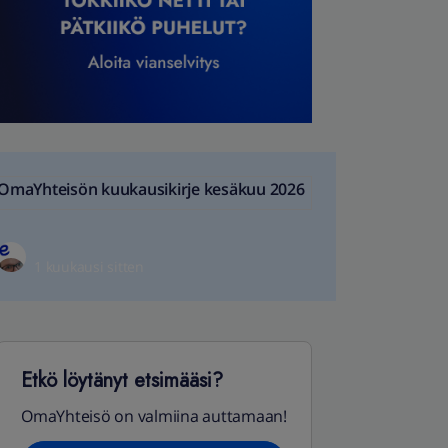
OmaYhteisön kuukausikirje kesäkuu 2026
1 kuukausi sitten
Etkö löytänyt etsimääsi?
OmaYhteisö on valmiina auttamaan!