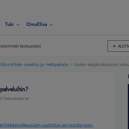
Tuki
OmaElisa
ALOIT
meisimmät keskustelut
Elisa Viihde -sovellus ja -nettipalvelu
Uuden tekijänoikeuslain vaiku
palveluihin?
67 katselukerrat
set/tekijanoikeuslain-uudistus-voi-tuoda-ison-