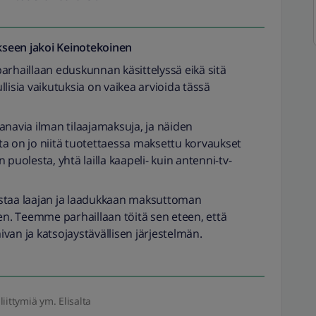
seen jakoi
Keinotekoinen
arhaillaan eduskunnan käsittelyssä eikä sitä
pullisia vaikutuksia on vaikea arvioida tässä
anavia ilman tilaajamaksuja, ja näiden
ta on jo niitä tuotettaessa maksettu korvaukset
 puolesta, yhtä lailla kaapeli- kuin antenni-tv-
istaa laajan ja laadukkaan maksuttoman
. Teemme parhaillaan töitä sen eteen, että
van ja katsojaystävällisen järjestelmän.
liittymiä ym. Elisalta