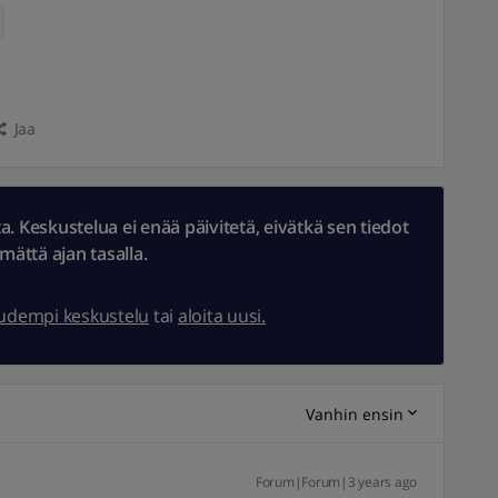
Jaa
 Keskustelua ei enää päivitetä, eivätkä sen tiedot
ämättä ajan tasalla.
uudempi keskustelu
tai
aloita uusi.
Vanhin ensin
Forum|Forum|3 years ago