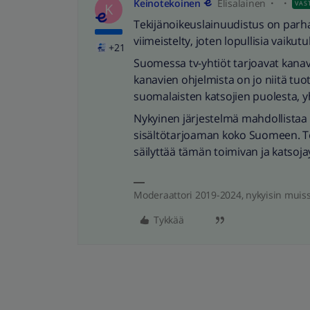
Keinotekoinen
Elisalainen
VAS
K
Tekijänoikeuslainuudistus on parhai
viimeistelty, joten lopullisia vaiku
+21
Suomessa tv-yhtiöt tarjoavat kanav
kanavien ohjelmista on jo niitä tu
suomalaisten katsojien puolesta, yht
Nykyinen järjestelmä mahdollistaa
sisältötarjoaman koko Suomeen. T
säilyttää tämän toimivan ja katsoja
Moderaattori 2019-2024, nykyisin muis
Tykkää