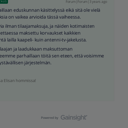
Forum|Forum|3 years ago
TAUS
llaan eduskunnan käsittelyssä eikä sitä ole vielä
tuksia on vaikea arvioida tässä vaiheessa.
ia ilman tilaajamaksuja, ja näiden kotimaisten
otettaessa maksettu korvaukset kaikkien
ä lailla kaapeli- kuin antenni-tv-jakelusta.
 laajan ja laadukkaan maksuttoman
eemme parhaillaan töitä sen eteen, että voisimme
ystävällisen järjestelmän.
sa Elisan hommissa!