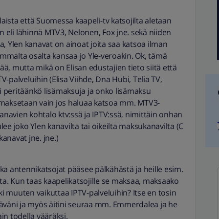
laista että Suomessa kaapeli-tv katsojilta aletaan
n eli lähinnä MTV3, Nelonen, Fox jne. sekä niiden
a, Ylen kanavat on ainoat joita saa katsoa ilman
mmalta osalta kansaa jo Yle-veroakin. Ok, tämä
, mutta mikä on Elisan edustajien tieto siitä että
-palveluihin (Elisa Viihde, Dna Hubi, Telia TV,
ai peritäänkö lisämaksuja ja onko lisämaksu
 maksetaan vain jos haluaa katsoa mm. MTV3-
avien kohtalo ktv:ssä ja IPTV:ssä, nimittäin onhan
ulee joko Ylen kanavilta tai oikeilta maksukanavilta (C
anavat jne. jne.)
ka antennikatsojat pääsee pälkähästä ja heille esim.
. Kun taas kaapelikatsojille se maksaa, maksaako
ki muuten vaikuttaa IPTV-palveluihin? Itse en tosin
täväni ja myös äitini seuraa mm. Emmerdalea ja he
in todella vääräksi.