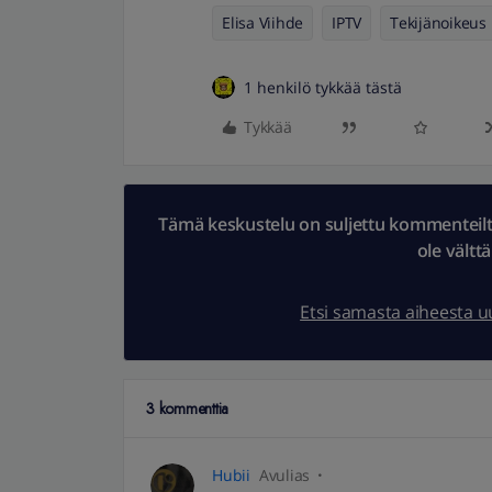
Elisa Viihde
IPTV
Tekijänoikeus
1 henkilö tykkää tästä
Tykkää
Tämä keskustelu on suljettu kommenteilta.
ole vältt
Etsi samasta aiheesta 
3 kommenttia
Hubii
Avulias