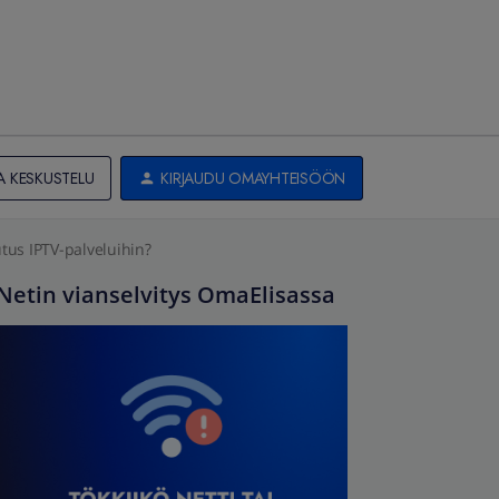
A KESKUSTELU
KIRJAUDU OMAYHTEISÖÖN
tus IPTV-palveluihin?
Netin vianselvitys OmaElisassa