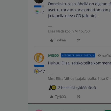
Onneksi tuossa lähellä on digitan t
asettuu arvoon arvaamattomaan pikse
+7
ja tauolla oleva CD (allente) .
Elisa Netti kotiin M 150/50
Tykkää
JV0600
OmaYhte
KESKUSTELUN ALOITTAJA
Huhuu Elisa, saisko teiltä kommentt
+17
Mm. Elisa Viihde laajakaistalla, Elisa K1-
2 henkilöä tykkää tästä
Tykkää