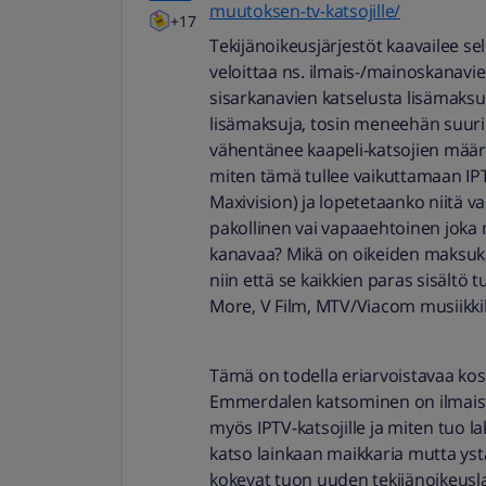
muutoksen-tv-katsojille/
+17
Tekijänoikeusjärjestöt kaavailee sel
veloittaa ns. ilmais-/mainoskanavie
sisarkanavien katselusta lisämaksu
lisämaksuja, tosin meneehän suuri
vähentänee kaapeli-katsojien määrää
miten tämä tullee vaikuttamaan IPTV
Maxivision) ja lopetetaanko niitä v
pakollinen vai vapaaehtoinen joka
kanavaa? Mikä on oikeiden maksukan
niin että se kaikkien paras sisältö t
More, V Film, MTV/Viacom musiikkik
Tämä on todella eriarvoistavaa kos
Emmerdalen katsominen on ilmaista
myös IPTV-katsojille ja miten tuo la
katso lainkaan maikkaria mutta ys
kokevat tuon uuden tekijänoikeusla