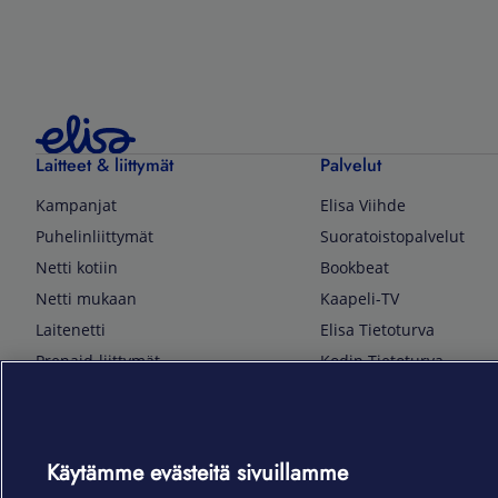
Laitteet & liittymät
Palvelut
Kampanjat
Elisa Viihde
Puhelinliittymät
Suoratoistopalvelut
Netti kotiin
Bookbeat
Netti mukaan
Kaapeli-TV
Laitenetti
Elisa Tietoturva
Prepaid-liittymät
Kodin Tietoturva
Puhelimet ja tarvikkeet
Mobiilivarmenne
Tietotekniikka
Kuka soittaa
Pelaaminen
Sähköpostipalvelu
Käytämme evästeitä sivuillamme
TV & audio
Elisa Kotiverkko