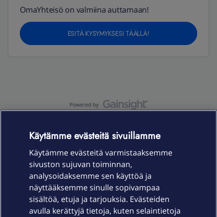
OmaYhteisö on valmiina auttamaan!
ESITÄ KYSYMYKSESI TÄÄLLÄ!
OmaYhteisö-käyttöehdot
Accessibility statement
Käytämme evästeitä sivuillamme
Käytämme evästeitä varmistaaksemme
sivuston sujuvan toiminnan,
Laitteet & liittymät
analysoidaksemme sen käyttöä ja
näyttääksemme sinulle sopivampaa
sisältöä, etuja ja tarjouksia. Evästeiden
Palvelut
avulla kerättyjä tietoja, kuten selaintietoja