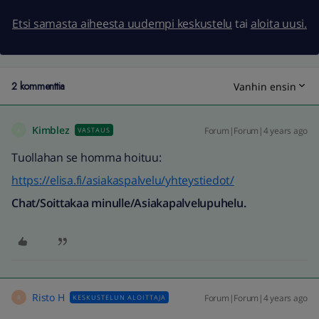
Etsi samasta aiheesta uudempi keskustelu
tai
aloita uusi.
2 kommenttia
Vanhin ensin
Kimblez
Forum|Forum|4 years ago
VASTAUS
K
Tuollahan se homma hoituu:
https://elisa.fi/asiakaspalvelu/yhteystiedot/
Chat/Soittakaa minulle/Asiakapalvelupuhelu.
Risto H
Forum|Forum|4 years ago
KESKUSTELUN ALOITTAJA
R