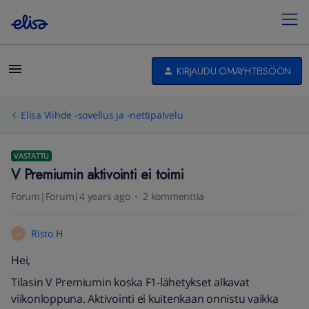
KIRJAUDU OMAYHTEISÖÖN
Elisa Viihde -sovellus ja -nettipalvelu
VASTATTU
V Premiumin aktivointi ei toimi
Forum|Forum|4 years ago
2 kommenttia
Risto H
R
Hei,
Tilasin V Premiumin koska F1-lähetykset alkavat
viikonloppuna. Aktivointi ei kuitenkaan onnistu vaikka