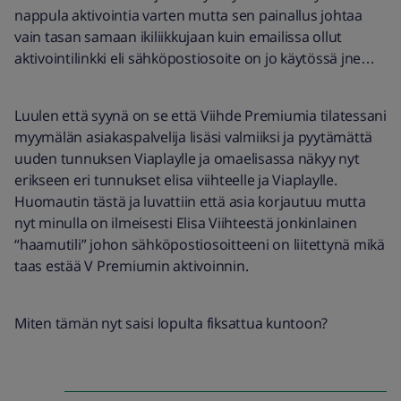
nappula aktivointia varten mutta sen painallus johtaa
vain tasan samaan ikiliikkujaan kuin emailissa ollut
aktivointilinkki eli sähköpostiosoite on jo käytössä jne…
Luulen että syynä on se että Viihde Premiumia tilatessani
myymälän asiakaspalvelija lisäsi valmiiksi ja pyytämättä
uuden tunnuksen Viaplaylle ja omaelisassa näkyy nyt
erikseen eri tunnukset elisa viihteelle ja Viaplaylle.
Huomautin tästä ja luvattiin että asia korjautuu mutta
nyt minulla on ilmeisesti Elisa Viihteestä jonkinlainen
“haamutili” johon sähköpostiosoitteeni on liitettynä mikä
taas estää V Premiumin aktivoinnin.
Miten tämän nyt saisi lopulta fiksattua kuntoon?