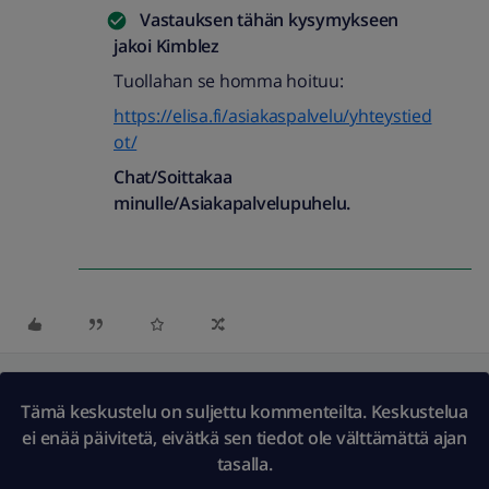
Vastauksen tähän kysymykseen
jakoi
Kimblez
Tuollahan se homma hoituu:
https://elisa.fi/asiakaspalvelu/yhteystied
ot/
Chat/Soittakaa
minulle/Asiakapalvelupuhelu.
Tämä keskustelu on suljettu kommenteilta. Keskustelua
ei enää päivitetä, eivätkä sen tiedot ole välttämättä ajan
tasalla.