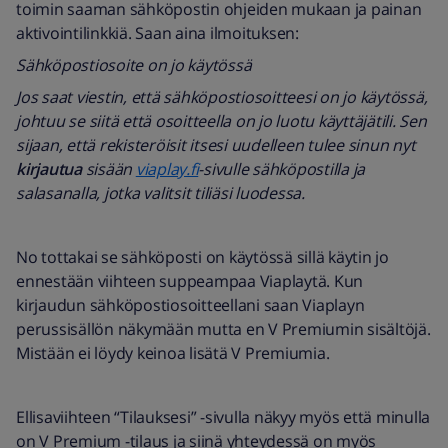
toimin saaman sähköpostin ohjeiden mukaan ja painan
aktivointilinkkiä. Saan aina ilmoituksen:
Sähköpostiosoite on jo käytössä
Jos saat viestin, että sähköpostiosoitteesi on jo käytössä,
johtuu se siitä että osoitteella on jo luotu käyttäjätili. Sen
sijaan, että rekisteröisit itsesi uudelleen tulee sinun nyt
kirjautua
sisään
viaplay.fi
-sivu
lle sähköpostilla ja
salasanalla, jotka valitsit tiliäsi luodessa.
No tottakai se sähköposti on käytössä sillä käytin jo
ennestään viihteen suppeampaa Viaplaytä. Kun
kirjaudun sähköpostiosoitteellani saan Viaplayn
perussisällön näkymään mutta en V Premiumin sisältöjä.
Mistään ei löydy keinoa lisätä V Premiumia.
Ellisaviihteen “Tilauksesi” -sivulla näkyy myös että minulla
on V Premium -tilaus ja siinä yhteydessä on myös