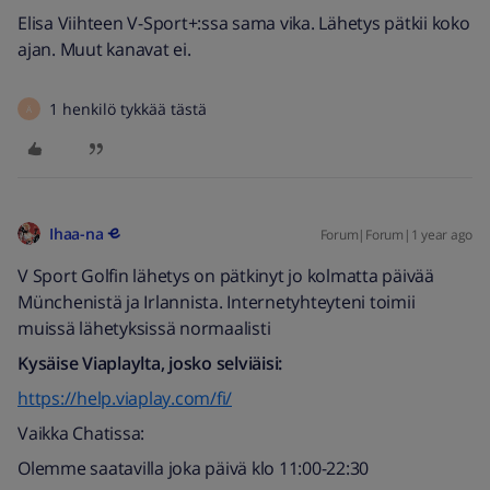
Elisa Viihteen V-Sport+:ssa sama vika. Lähetys pätkii koko
ajan. Muut kanavat ei.
1 henkilö tykkää tästä
Ä
Ihaa-na
Forum|Forum|1 year ago
V Sport Golfin lähetys on pätkinyt jo kolmatta päivää
Münchenistä ja Irlannista. Internetyhteyteni toimii
muissä lähetyksissä normaalisti
Kysäise Viaplaylta, josko selviäisi:
https://help.viaplay.com/fi/
Vaikka Chatissa:
Olemme saatavilla joka päivä klo 11:00-22:30