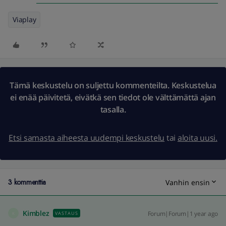
Viaplay
Tämä keskustelu on suljettu kommenteilta. Keskustelua
ei enää päivitetä, eivätkä sen tiedot ole välttämättä ajan
tasalla.
Etsi samasta aiheesta uudempi keskustelu
tai
aloita uusi.
3 kommenttia
Vanhin ensin
Kimblez
Forum|Forum|1 year ago
VASTAUS
K