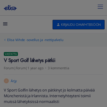
KIRJAUDU OMAYHTEISÖÖN
Elisa Viihde -sovellus ja -nettipalvelu
VASTATTU
V Sport Golf lähetys pätkii
Forum|Forum|1 year ago
3 kommenttia
Ärjy
Ä
V Sport Golfin lähetys on pätkinyt jo kolmatta päivää
Münchenistä ja Irlannista. Internetyhteyteni toimii
muissä lähetyksissä normaalisti