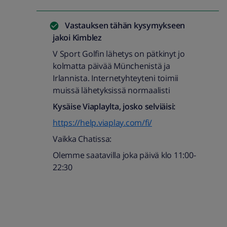
Vastauksen tähän kysymykseen
jakoi
Kimblez
V Sport Golfin lähetys on pätkinyt jo
kolmatta päivää Münchenistä ja
Irlannista. Internetyhteyteni toimii
muissä lähetyksissä normaalisti
Kysäise Viaplaylta, josko selviäisi:
https://help.viaplay.com/fi/
Vaikka Chatissa:
Olemme saatavilla joka päivä klo 11:00-
22:30