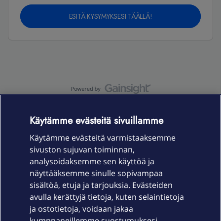
ESITÄ KYSYMYKSESI TÄÄLLÄ!
OmaYhteisö-käyttöehdot
Accessibility statement
Käytämme evästeitä sivuillamme
Käytämme evästeitä varmistaaksemme
sivuston sujuvan toiminnan,
Laitteet & liittymät
analysoidaksemme sen käyttöä ja
näyttääksemme sinulle sopivampaa
sisältöä, etuja ja tarjouksia. Evästeiden
Palvelut
avulla kerättyjä tietoja, kuten selaintietoja
ja ostotietoja, voidaan jakaa
Tuki
kumppaneillemme suostumuksesi