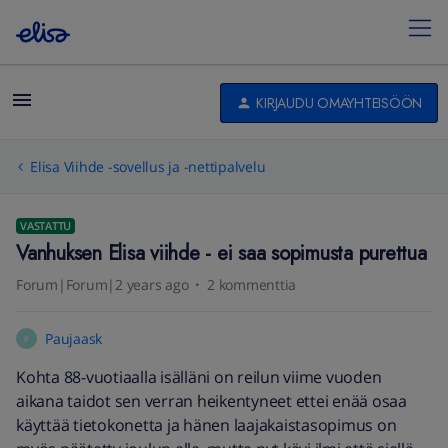
KIRJAUDU OMAYHTEISÖÖN
Elisa Viihde -sovellus ja -nettipalvelu
VASTATTU
Vanhuksen Elisa viihde - ei saa sopimusta purettua
Forum|Forum|2 years ago
2 kommenttia
Paujaask
P
Kohta 88-vuotiaalla isälläni on reilun viime vuoden
aikana taidot sen verran heikentyneet ettei enää osaa
käyttää tietokonetta ja hänen laajakaistasopimus on