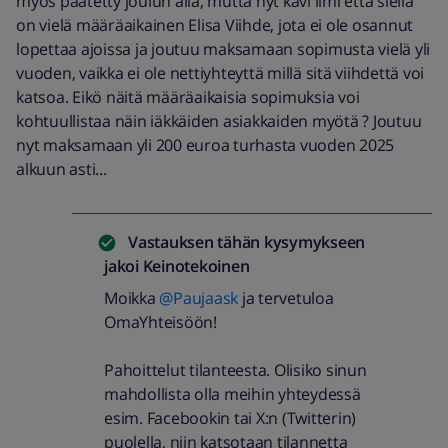
myös päätetty joulun alla, mutta nyt kävi ilmi että siellä
on vielä määräaikainen Elisa Viihde, jota ei ole osannut
lopettaa ajoissa ja joutuu maksamaan sopimusta vielä yli
vuoden, vaikka ei ole nettiyhteyttä millä sitä viihdettä voi
katsoa. Eikö näitä määräaikaisia sopimuksia voi
kohtuullistaa näin iäkkäiden asiakkaiden myötä ? Joutuu
nyt maksamaan yli 200 euroa turhasta vuoden 2025
alkuun asti...
Vastauksen tähän kysymykseen
jakoi
Keinotekoinen
Moikka
@Paujaask
ja tervetuloa
OmaYhteisöön!
Pahoittelut tilanteesta. Olisiko sinun
mahdollista olla meihin yhteydessä
esim. Facebookin tai X:n (Twitterin)
puolella, niin katsotaan tilannetta