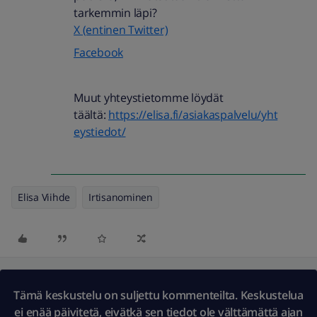
tarkemmin läpi?
X (entinen Twitter)
Facebook
Muut yhteystietomme löydät
täältä:
https://elisa.fi/asiakaspalvelu/yht
eystiedot/
Elisa Viihde
Irtisanominen
Tämä keskustelu on suljettu kommenteilta. Keskustelua
ei enää päivitetä, eivätkä sen tiedot ole välttämättä ajan