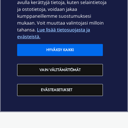
avulla kerättyjä tietoja, kuten selaintietoja
ja ostotietoja, voidaan jakaa
Tuki
kumppaneillemme suostumuksesi
mukaan. Voit muuttaa valintojasi milloin
tahansa.
Lue lisää tietosuojasta ja
Ajankohtaista
evästeistä.
Elisa Oyj
HYVÄKSY KAIKKI
In English
VAIN VÄLTTÄMÄTTÖMÄT
På Svenska
EVÄSTEASETUKSET
Sopimusehdot
Tietosuoja
Saavutettavuus
Evästeasetukset
Tekijänoikeudet © 2026 Elisa Oyj.