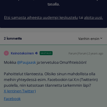
tasalla.
Etsi samasta aiheesta uudempi keskustelu
tai
aloita uusi.
2 kommenttia
Vanhin ensin
Keinotekoinen
Forum|Forum|2 years ago
VASTAUS
K
Moikka
@Paujaask
ja tervetuloa OmaYhteisöön!
Pahoittelut tilanteesta. Olisiko sinun mahdollista olla
meihin yhteydessä esim. Facebookin tai X:n (Twitterin)
puolella, niin katsotaan tilannetta tarkemmin läpi?
X (entinen Twitter)
Facebook