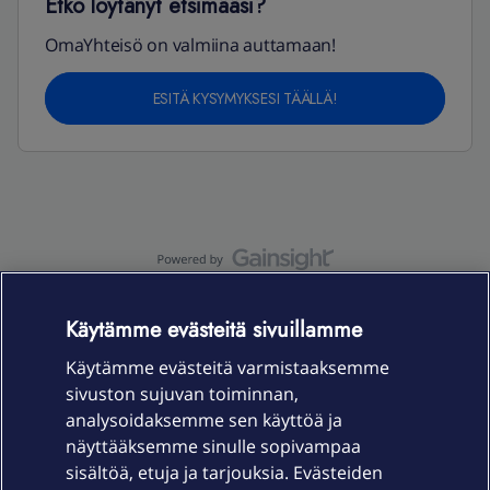
Etkö löytänyt etsimääsi?
OmaYhteisö on valmiina auttamaan!
ESITÄ KYSYMYKSESI TÄÄLLÄ!
OmaYhteisö-käyttöehdot
Accessibility statement
Käytämme evästeitä sivuillamme
Käytämme evästeitä varmistaaksemme
sivuston sujuvan toiminnan,
Laitteet & liittymät
analysoidaksemme sen käyttöä ja
näyttääksemme sinulle sopivampaa
sisältöä, etuja ja tarjouksia. Evästeiden
Palvelut