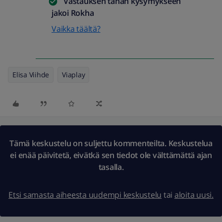
Vastauksen tähän kysymykseen
jakoi
Rokha
Vaikka täältä?
Elisa Viihde
Viaplay
Tämä keskustelu on suljettu kommenteilta. Keskustelua
ei enää päivitetä, eivätkä sen tiedot ole välttämättä ajan
tasalla.
Etsi samasta aiheesta uudempi keskustelu
tai
aloita uusi.