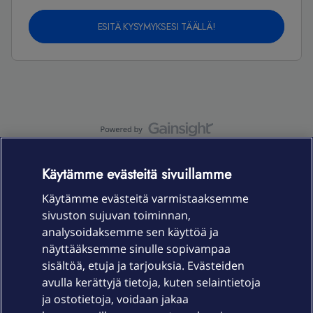
ESITÄ KYSYMYKSESI TÄÄLLÄ!
OmaYhteisö-käyttöehdot
Accessibility statement
Käytämme evästeitä sivuillamme
Käytämme evästeitä varmistaaksemme
sivuston sujuvan toiminnan,
Laitteet & liittymät
analysoidaksemme sen käyttöä ja
näyttääksemme sinulle sopivampaa
sisältöä, etuja ja tarjouksia. Evästeiden
Palvelut
avulla kerättyjä tietoja, kuten selaintietoja
ja ostotietoja, voidaan jakaa
Tuki