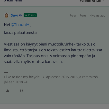
3 kommenttia
Vanhin ensin
Suvi
Forum|Forum|4 years ago
VASTAUS
Hei
@ThouniH
,
kiitos palautteesta!
Viestissä on käynyt pieni muotoiluvirhe - tarkoitus oli
ilmaista, että tarjous on tekstiviestien kautta tilattavissa
vain tänään. Tarjous on siis voimassa pidempään ja
saatavilla myös muista kanavista.
I like to ride my bicycle - Ylläpidossa 2015-2016 ja remmissä
jälleen 2018 -->