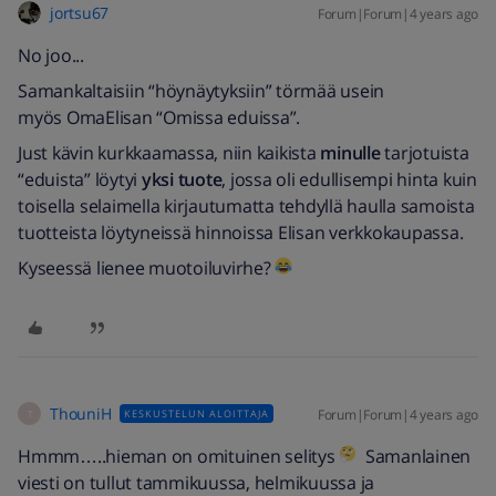
jortsu67
Forum|Forum|4 years ago
No joo...
Samankaltaisiin “höynäytyksiin” törmää usein
myös OmaElisan “Omissa eduissa”.
Just kävin kurkkaamassa, niin kaikista
minulle
tarjotuista
“eduista” löytyi
yksi tuote
, jossa oli edullisempi hinta kuin
toisella selaimella kirjautumatta tehdyllä haulla samoista
tuotteista löytyneissä hinnoissa Elisan verkkokaupassa.
Kyseessä lienee muotoiluvirhe?
ThouniH
Forum|Forum|4 years ago
KESKUSTELUN ALOITTAJA
T
Hmmm…..hieman on omituinen selitys
Samanlainen
viesti on tullut tammikuussa, helmikuussa ja