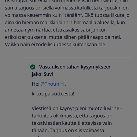
useampia. Kuitenkin kun menen Elisan nettisivuille, niin
sama tarjous on siellä voimassa kaikille. Ja tarjouskin on
voimassa kauemmin kuin ”tänään”. Eikö tuossa liikuta jo
ainakin hieman markkinoinnin harmaalla alueella, kun
annetaan ymmärtää, että asiakas saisi jonkun
erikoistarjouksena, mutta siihen pitää reagoida heti.
Vaikka näin ei todellisuudessa kuitenkaan ole.
Vastauksen tähän kysymykseen
jakoi
Suvi
Hei
@ThouniH
,
kiitos palautteesta!
Viestissä on käynyt pieni muotoiluvirhe -
tarkoitus oli ilmaista, että tarjous on
tekstiviestien kautta tilattavissa vain
tänään. Tarjous on siis voimassa