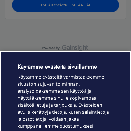
ESITÄ KYSYMYKSESI TÄÄLLÄ!
OmaYhteisö-käyttöehdot
Accessibility statement
Käytämme evästeitä sivuillamme
Käytämme evästeitä varmistaaksemme
sivuston sujuvan toiminnan,
Laitteet & liittymät
analysoidaksemme sen käyttöä ja
näyttääksemme sinulle sopivampaa
sisältöä, etuja ja tarjouksia. Evästeiden
Palvelut
avulla kerättyjä tietoja, kuten selaintietoja
ja ostotietoja, voidaan jakaa
Tuki
kumppaneillemme suostumuksesi