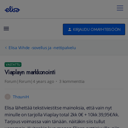
KIRJAUDU OMAYHTEISÖÖN
Elisa Viihde -sovellus ja -nettipalvelu
VASTATTU
Viaplayn markkonointi
Forum|Forum|4 years ago
3 kommenttia
ThouniH
T
Elisa lähettää tekstiviestitse mainoksia, että vain nyt
minulle on tarjolla Viaplay total 2kk 0€ + 10kk 39,95€/kk.
Tarjous voimassa vain tänään. näitäkin siis tullut