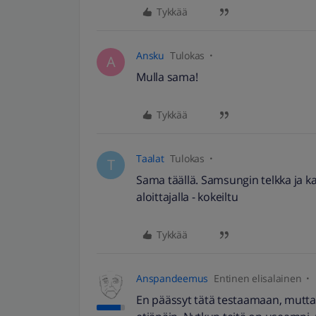
Tykkää
Ansku
Tulokas
A
Mulla sama!
Tykkää
Taalat
Tulokas
T
Sama täällä. Samsungin telkka ja kai
aloittajalla - kokeiltu
Tykkää
Anspandeemus
Entinen elisalainen
En päässyt tätä testaamaan, mutta