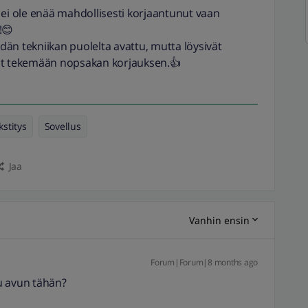
 ei ole enää mahdollisesti korjaantunut vaan
!😊
än tekniikan puolelta avattu, mutta löysivät
vät tekemään nopsakan korjauksen.👍
kstitys
Sovellus
Jaa
Vanhin ensin
Forum|Forum|8 months ago
u avun tähän?