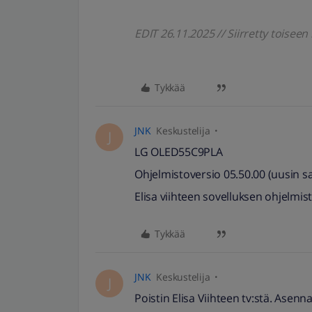
EDIT 26.11.2025 // Siirretty toise
Tykkää
JNK
Keskustelija
J
LG OLED55C9PLA
Ohjelmistoversio 05.50.00 (uusin sa
Elisa viihteen sovelluksen ohjelmis
Tykkää
JNK
Keskustelija
J
Poistin Elisa Viihteen tv:stä. Asenn