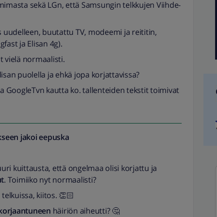
toimimasta sekä LGn, että Samsungin telkkujen Viihde-
s uudelleen, buutattu TV, modeemi ja reititin,
gfast ja Elisan 4g).
t vielä normaalisti.
isan puolella ja ehkä jopa korjattavissa?
ja GoogleTvn kautta ko. tallenteiden tekstit toimivat
seen jakoi
eepuska
uuri kuittausta, että ongelmaa olisi korjattu ja
ut
. Toimiiko nyt normaalisti?
lkuissa, kiitos. 👏🏻
 korjaantuneen
häiriön aiheutti? 🤔