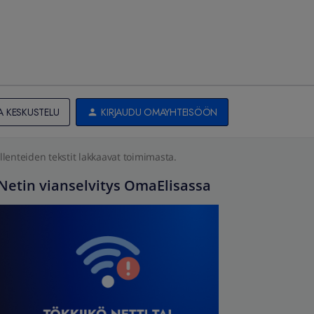
A KESKUSTELU
KIRJAUDU OMAYHTEISÖÖN
llenteiden tekstit lakkaavat toimimasta.
Netin vianselvitys OmaElisassa