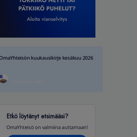
OmaYhteisön kuukausikirje kesäkuu 2026
1 kuukausi sitten
Etkö löytänyt etsimääsi?
OmaYhteisö on valmiina auttamaan!