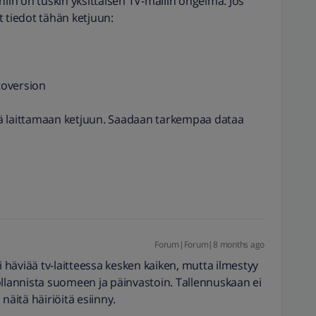
niin on tuskin yksittäisen TV-mallin ongelma. Jos
at tiedot tähän ketjuun:
stoversion
ot vielä laittamaan ketjuun. Saadaan tarkempaa dataa
Forum|Forum|8 months ago
i häviää tv-laitteessa kesken kaiken, mutta ilmestyy
ollannista suomeen ja päinvastoin. Tallennuskaan ei
näitä häiriöitä esiinny.