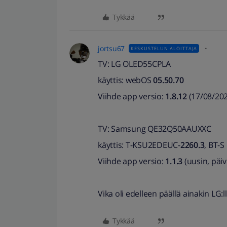
Tykkää
jortsu67
KESKUSTELUN ALOITTAJA
TV: LG OLED55CPLA
käyttis: webOS
05.50.70
Viihde app versio:
1.8.12
(17/08/202
TV: Samsung QE32Q50AAUXXC
käyttis: T-KSU2EDEUC-
2260.3
, BT-S
Viihde app versio:
1.1.3
(uusin, päiv
Vika oli edelleen päällä ainakin LG:
Tykkää