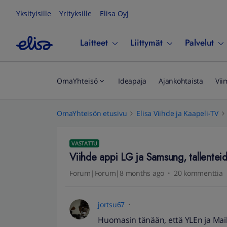
Yksityisille
Yrityksille
Elisa Oyj
Laitteet
Liittymät
Palvelut
OmaYhteisö
Ideapaja
Ajankohtaista
Vii
OmaYhteisön etusivu
Elisa Viihde ja Kaapeli-TV
VASTATTU
Viihde appi LG ja Samsung, tallenteid
Forum|Forum|8 months ago
20 kommenttia
jortsu67
Huomasin tänään, että YLEn ja Maik