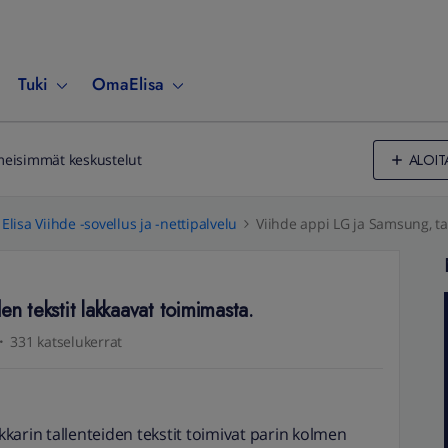
Tuki
OmaElisa
ALOIT
meisimmät keskustelut
Elisa Viihde -sovellus ja -nettipalvelu
Viihde appi LG ja Samsung, ta
en tekstit lakkaavat toimimasta.
331 katselukerrat
karin tallenteiden tekstit toimivat parin kolmen