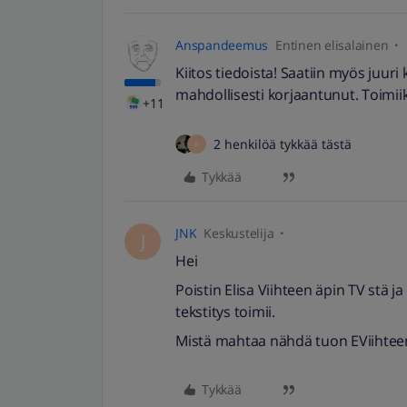
Anspandeemus
Entinen elisalainen
Kiitos tiedoista! Saatiin myös juuri 
mahdollisesti korjaantunut. Toimii
+11
2 henkilöä tykkää tästä
R
Tykkää
JNK
Keskustelija
J
Hei
Poistin Elisa Viihteen äpin TV stä j
tekstitys toimii.
Mistä mahtaa nähdä tuon EViihteen
Tykkää