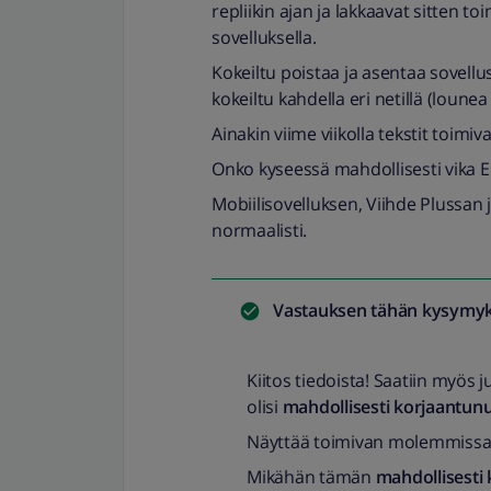
repliikin ajan ja lakkaavat sitten 
sovelluksella.
Kokeiltu poistaa ja asentaa sovellu
kokeiltu kahdella eri netillä (lounea 
Ainakin viime viikolla tekstit toimiva
Onko kyseessä mahdollisesti vika El
Mobiilisovelluksen, Viihde Plussan 
normaalisti.
Vastauksen tähän kysymyk
Kiitos tiedoista! Saatiin myös j
olisi
mahdollisesti korjaantun
Näyttää toimivan molemmissa te
Mikähän tämän
mahdollisesti