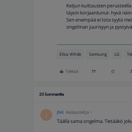
Ketjun kuittausten perusteella
täysin korjaantunut- hyvä näin
Sen enempää ei tota syytä meid
ongelman juurisyyn ja pystyi
Elisa Viihde
Samsung
LG
Te
Tykkää
20 kommenttia
JNK
Keskustelija
J
Täällä sama ongelma. Tietääkö jok