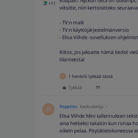
etiäpäin. Nytkun teitä on useampi, 
+11
viitsitte, niin kertoisitteko seuraav
- TV:n malli
- TV:n käyttöjärjestelmänversio
- Elisa Viihde -sovelluksen ohjelmi
​​​​​​​Kiitos, jos jaksatte nämä tied
tilanteesta!
1 henkilö tykkää tästä
R
Tykkää
Repetitio
Keskustelija
R
Elisa Viihde Mini tallennuksen tekst
aina hetkeksi takaisin kun ronaa h
oikein pelaa. Pöytätietokoneessa ei 