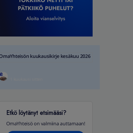
OmaYhteisön kuukausikirje kesäkuu 2026
1 kuukausi sitten
Etkö löytänyt etsimääsi?
OmaYhteisö on valmiina auttamaan!