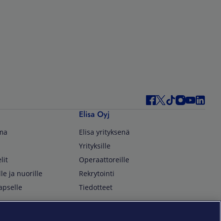
Elisa Oyj
lma
Elisa yrityksenä
Yrityksille
lit
Operaattoreille
lle ja nuorille
Rekrytointi
apselle
Tiedotteet
In English
isan asiakkaille