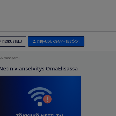
A KESKUSTELU
KIRJAUDU OMAYHTEISÖÖN
4 & modeemi
Netin vianselvitys OmaElisassa