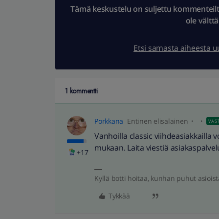
Tämä keskustelu on suljettu kommenteilta.
ole vältt
Etsi samasta aiheesta 
1 kommentti
Porkkana
Entinen elisalainen
VAS
Vanhoilla classic viihdeasiakkailla
mukaan. Laita viestiä asiakaspalvel
+17
Kyllä botti hoitaa, kunhan puhut asioist
Tykkää