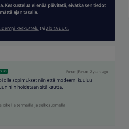
 Keskustelua ei enää päivitetä, eivätkä sen tiedot
ämättä ajan tasalla.
uudempi keskustelu
tai
aloita uusi.
Forum|Forum|2 years ago
TAUS
 voi olla sopimukset niin että modeemi kuuluu
uun niin hoidetaan sitä kautta.
a oikeilla termeillä ja selkosuomella.