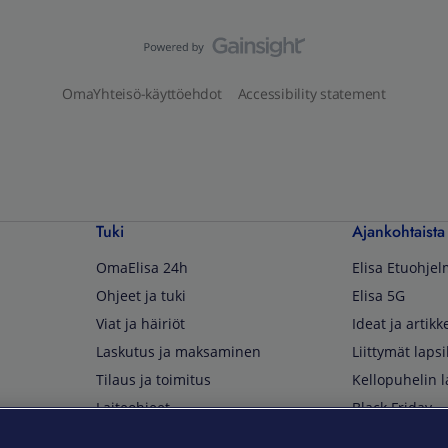
OmaYhteisö-käyttöehdot
Accessibility statement
Tuki
Ajankohtaista
OmaElisa 24h
Elisa Etuohje
Ohjeet ja tuki
Elisa 5G
Viat ja häiriöt
Ideat ja artikke
Laskutus ja maksaminen
Liittymät lapsi
Tilaus ja toimitus
Kellopuhelin l
Laiteohjeet
Black Friday
Asiakaspalvelun yhteystiedot
Huippuetuja El