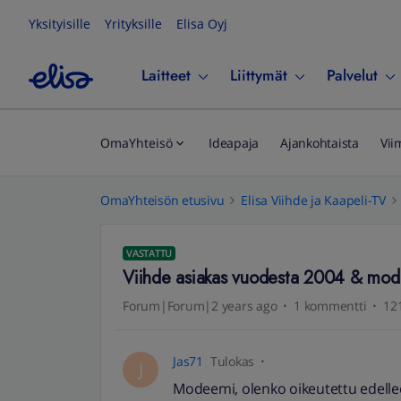
Yksityisille
Yrityksille
Elisa Oyj
Laitteet
Liittymät
Palvelut
OmaYhteisö
Ideapaja
Ajankohtaista
Vii
OmaYhteisön etusivu
Elisa Viihde ja Kaapeli-TV
VASTATTU
Viihde asiakas vuodesta 2004 & mo
Forum|Forum|2 years ago
1 kommentti
121
Jas71
Tulokas
J
Modeemi, olenko oikeutettu edell