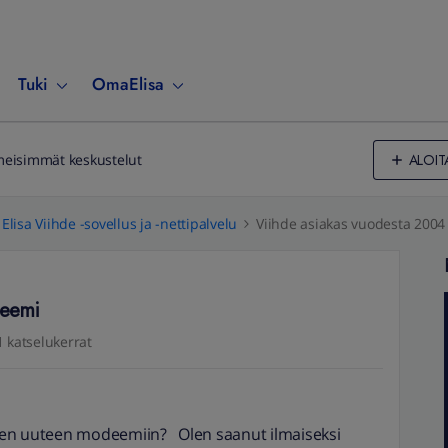
Tuki
OmaElisa
ALOIT
meisimmät keskustelut
Elisa Viihde -sovellus ja -nettipalvelu
Viihde asiakas vuodesta 200
deemi
 katselukerrat
een uuteen modeemiin? Olen saanut ilmaiseksi