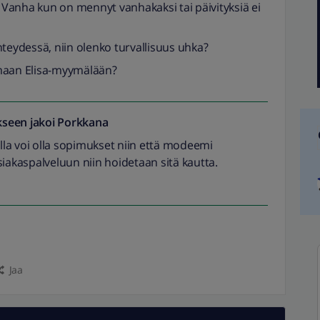
. Vanha kun on mennyt vanhakaksi tai päivityksiä ei
 yhteydessä, niin olenko turvallisuus uhka?
amaan Elisa-myymälään?
seen jakoi
Porkkana
illa voi olla sopimukset niin että modeemi
siakaspalveluun niin hoidetaan sitä kautta.
Jaa