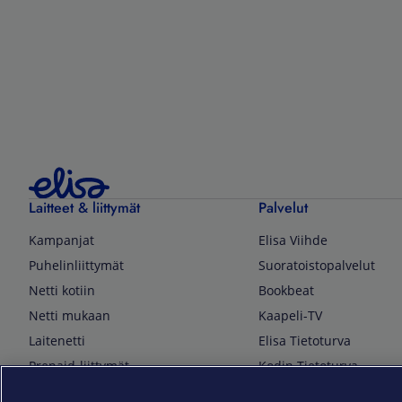
Laitteet & liittymät
Palvelut
Kampanjat
Elisa Viihde
Puhelinliittymät
Suoratoistopalvelut
Netti kotiin
Bookbeat
Netti mukaan
Kaapeli-TV
Laitenetti
Elisa Tietoturva
Prepaid-liittymät
Kodin Tietoturva
Puhelimet ja tarvikkeet
Mobiilivarmenne