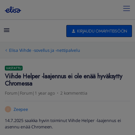
KIRJAUDU OMAYHTEISÖÖN
Elisa Viihde -sovellus ja -nettipalvelu
VASTATTU
Viihde Helper -laajennus ei ole enää hyväksytty
Chromessa
Forum|Forum|1 year ago
2 kommenttia
Zeepee
Z
14.7.2025 saakka hyvin toiminut Viihde Helper -laajennus ei
asennu enää Chromeen.