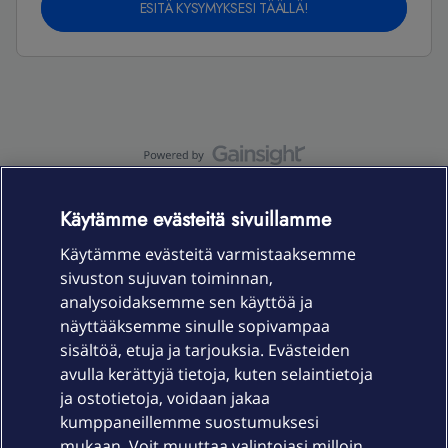
ESITÄ KYSYMYKSESI TÄÄLLÄ!
OmaYhteisö-käyttöehdot
Accessibility statement
Käytämme evästeitä sivuillamme
Käytämme evästeitä varmistaaksemme
sivuston sujuvan toiminnan,
Laitteet & liittymät
analysoidaksemme sen käyttöä ja
näyttääksemme sinulle sopivampaa
sisältöä, etuja ja tarjouksia. Evästeiden
Palvelut
avulla kerättyjä tietoja, kuten selaintietoja
ja ostotietoja, voidaan jakaa
Tuki
kumppaneillemme suostumuksesi
mukaan. Voit muuttaa valintojasi milloin