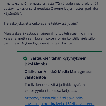
Ilmoituksena Chromessa on, että "Tämä laajennus ei ole enää
saatavilla, koska se ei noudata Chrome-laajennusten parhaita
käytäntöjä".
Tietääkö joku, että onko asialle tehtävissä jotain?
Muistaakseni vastaavanlainen ilmoitus tuli eteeni jo viime
keväänä, mutta sain laajennuksen jollain konstilla vielä silloin
toimimaan. Nyt en löydä enää mitään keinoa.
Vastauksen tähän kysymykseen
jakoi
Kimblez
Olisikohan
ViihdeX Media Managerista
vaihtoehtoa
Tuolla ketjussa siitä ja linkki hyvään
esittelyynkin toisessa ketjussa:
https://yhteiso.elisa.fi/elisa-viihde-
sovellus-ja-nettipalvelu-16/elisa-viihteen-