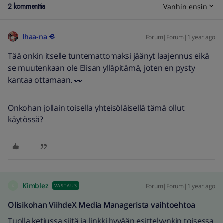
2 kommenttia
Vanhin ensin
Ihaa-na
Forum|Forum|1 year ago
Tää onkin itselle tuntemattomaksi jäänyt laajennus eikä
se muutenkaan ole Elisan ylläpitämä, joten en pysty
kantaa ottamaan. 👀
Onkohan jollain toisella yhteisöläisellä tämä ollut
käytössä?
Kimblez
Forum|Forum|1 year ago
VASTAUS
K
Olisikohan
ViihdeX Media Managerista vaihtoehtoa
Tuolla ketjussa siitä ja linkki hyvään esittelyynkin toisessa