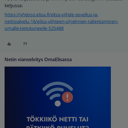
ketjussa:
https://yhteiso.elisa.fi/elisa-viihde-sovellus-ja-
nettipalvelu-16/elisa-viihteen-ohjelmien-tallentaminen-
omalle-tietokoneelle-525488
Netin vianselvitys OmaElisassa