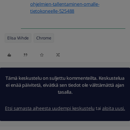
ohjelmien-tallentaminen-omalle-
tietokoneelle-525488
Elisa Viihde
Chrome
Tämä keskustelu on suljettu kommenteilta. Keskustelua
ei enää päivitetä, eivätkä sen tiedot ole välttämättä ajan
tasalla.
Etsi samasta aiheesta uudempi keskustelu
tai
aloita uusi.