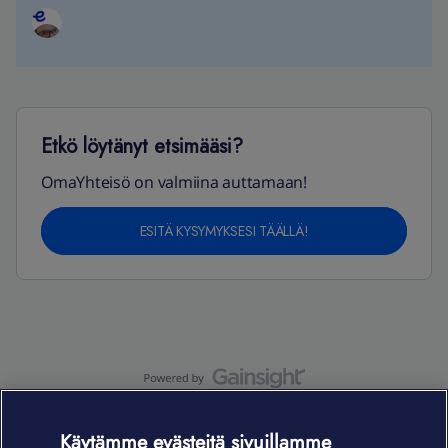
Etkö löytänyt etsimääsi?
OmaYhteisö on valmiina auttamaan!
ESITÄ KYSYMYKSESI TÄÄLLÄ!
OmaYhteisö-käyttöehdot
Accessibility statement
Käytämme evästeitä sivuillamme