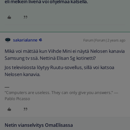
eli melkein livenä voi ohjelmaa katsella.
sakarialanne
Forum|Forum|2 years ago
Mikä voi mättää kun Viihde Mini ei näytä Nelosen kanavia
Samsung tv ssä. Nettinä Elisan 5g kotinetti?
Jos televisiosta löytyy Ruutu-sovellus, sillä voi katsoa
Nelosen kanavia.
“Computers are useless. They can only give you answers.” ―
Pablo Picasso
Netin vianselvitys OmaElisassa