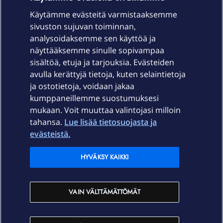
Käytämme evästeitä varmistaaksemme
sivuston sujuvan toiminnan,
Laitteet & liittymät
analysoidaksemme sen käyttöä ja
näyttääksemme sinulle sopivampaa
sisältöä, etuja ja tarjouksia. Evästeiden
Palvelut
avulla kerättyjä tietoja, kuten selaintietoja
ja ostotietoja, voidaan jakaa
Tuki
kumppaneillemme suostumuksesi
mukaan. Voit muuttaa valintojasi milloin
tahansa.
Lue lisää tietosuojasta ja
Ajankohtaista
evästeistä.
Elisa Oyj
HYVÄKSY KAIKKI
In English
VAIN VÄLTTÄMÄTTÖMÄT
På Svenska