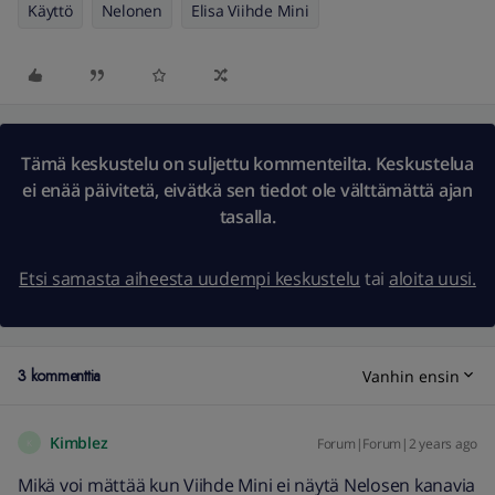
Käyttö
Nelonen
Elisa Viihde Mini
Tämä keskustelu on suljettu kommenteilta. Keskustelua
ei enää päivitetä, eivätkä sen tiedot ole välttämättä ajan
tasalla.
Etsi samasta aiheesta uudempi keskustelu
tai
aloita uusi.
3 kommenttia
Vanhin ensin
Kimblez
Forum|Forum|2 years ago
K
Mikä voi mättää kun Viihde Mini ei näytä Nelosen kanavia