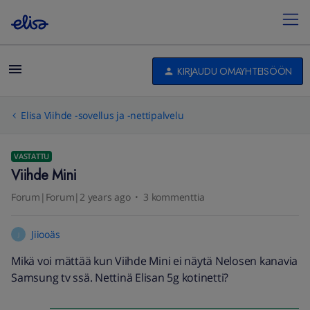
KIRJAUDU OMAYHTEISÖÖN
Elisa Viihde -sovellus ja -nettipalvelu
VASTATTU
Viihde Mini
Forum|Forum|2 years ago
3 kommenttia
Jiiooäs
J
Mikä voi mättää kun Viihde Mini ei näytä Nelosen kanavia
Samsung tv ssä. Nettinä Elisan 5g kotinetti?