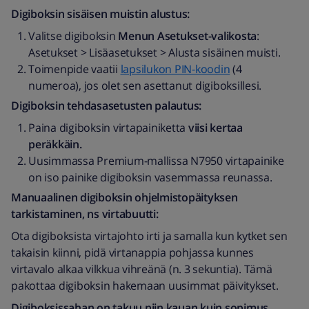
Digiboksin sisäisen muistin alustus:
Valitse digiboksin
Menun Asetukset-valikosta
:
Asetukset > Lisäasetukset > Alusta sisäinen muisti.
Toimenpide vaatii
lapsilukon PIN-koodin
(4
numeroa), jos olet sen asettanut digiboksillesi.
Digiboksin tehdasasetusten palautus:
Paina digiboksin virtapainiketta
viisi kertaa
peräkkäin.
Uusimmassa Premium-mallissa N7950 virtapainike
on iso painike digiboksin vasemmassa reunassa.
Manuaalinen digiboksin ohjelmistopäityksen
tarkistaminen, ns virtabuutti:
Ota digiboksista virtajohto irti ja samalla kun kytket sen
takaisin kiinni, pidä virtanappia pohjassa kunnes
virtavalo alkaa vilkkua vihreänä (n. 3 sekuntia). Tämä
pakottaa digiboksin hakemaan uusimmat päivitykset.
Digiboksissahan on takuu niin kauan kuin sopimus