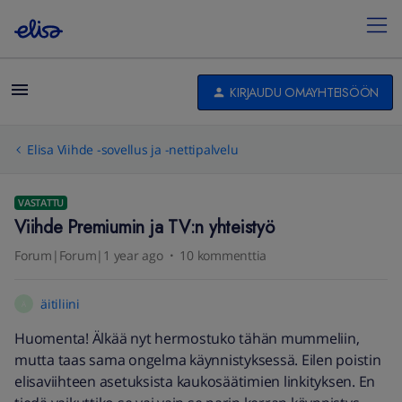
KIRJAUDU OMAYHTEISÖÖN
Elisa Viihde -sovellus ja -nettipalvelu
VASTATTU
Viihde Premiumin ja TV:n yhteistyö
Forum|Forum|1 year ago
10 kommenttia
äitiliini
Ä
Huomenta! Älkää nyt hermostuko tähän mummeliin,
mutta taas sama ongelma käynnistyksessä. Eilen poistin
elisaviihteen asetuksista kaukosäätimien linkityksen. En