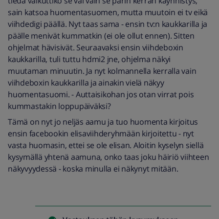
tiedä vaikuttiko se vai vain se parin kerran käynnistys,
sain katsoa huomentasuomen, mutta muutoin ei tv eikä
viihdedigi päällä. Nyt taas sama - ensin tv:n kaukkarilla ja
päälle menivät kummatkin (ei ole ollut ennen). Sitten
ohjelmat hävisivät. Seuraavaksi ensin viihdeboxin
kaukkarilla, tuli tuttu hdmi2 jne, ohjelma näkyi
muutaman minuutin. Ja nyt kolmannella kerralla vain
viihdeboxin kaukkarilla ja ainakin vielä näkyy
huomentasuomi. - Auttaisikohan jos otan virrat pois
kummastakin loppupäiväksi?
Tämä on nyt jo neljäs aamu ja tuo huomenta kirjoitus
ensin facebookin elisaviihderyhmään kirjoitettu - nyt
vasta huomasin, ettei se ole elisan. Aloitin kyselyn siellä
kysymällä yhtenä aamuna, onko taas joku häiriö viihteen
näkyvyydessä - koska minulla ei näkynyt mitään.