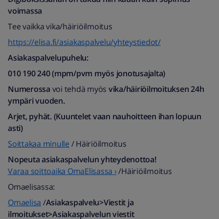
voimassa
Tee vaikka vika/häiriöilmoitus
https://elisa.fi/asiakaspalvelu/yhteystiedot/
Asiakaspalvelupuhelu:
010 190 240 (mpm/pvm myös jonotusajalta)​
Numerossa
voi tehdä myös
vika/häiriöilmoituksen
24h
ympäri vuoden.
Arjet, pyhät. (Kuuntelet vaan nauhoitteen ihan lopuun
asti)
Soittakaa minulle
/ Häiriöilmoitus
Nopeuta asiakaspalvelun yhteydenottoa!
Varaa soittoaika OmaElisassa ›
/Häiriöilmoitus
Omaelisassa:
Omaelisa
/
Asiakaspalvelu>Viestit ja
ilmoitukset>Asiakaspalvelun viestit