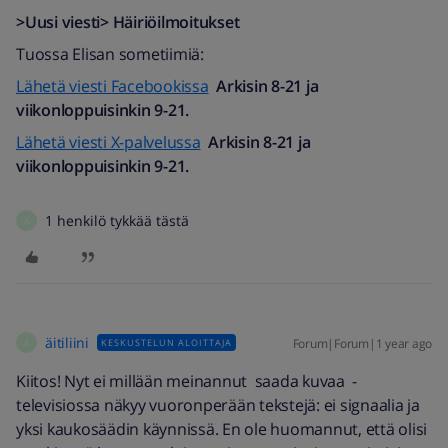
>Uusi viesti> Häiriöilmoitukset
Tuossa Elisan sometiimiä:
Lähetä viesti Facebookissa
Arkisin 8-21 ja
viikonloppuisinkin 9-21.
Lähetä viesti X-palvelussa
Arkisin 8-21 ja
viikonloppuisinkin 9-21.
1 henkilö tykkää tästä
Ä
äitiliini
Forum|Forum|1 year ago
KESKUSTELUN ALOITTAJA
Ä
Kiitos! Nyt ei millään meinannut saada kuvaa -
televisiossa näkyy vuoronperään tekstejä: ei signaalia ja
yksi kaukosäädin käynnissä. En ole huomannut, että olisi