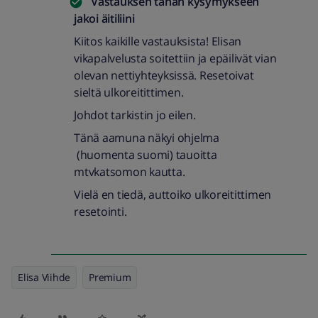
Vastauksen tähän kysymykseen
jakoi
äitiliini
Kiitos kaikille vastauksista! Elisan
vikapalvelusta soitettiin ja epäilivät vian
olevan nettiyhteyksissä. Resetoivat
sieltä ulkoreitittimen.
Johdot tarkistin jo eilen.
Tänä aamuna näkyi ohjelma
(huomenta suomi) tauoitta
mtvkatsomon kautta.
Vielä en tiedä, auttoiko ulkoreitittimen
resetointi.
Elisa Viihde
Premium