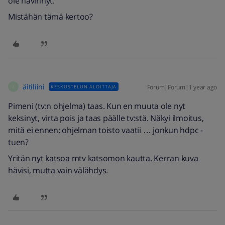
ole hävinnyt.
Mistähän tämä kertoo?
äitiliini
Forum|Forum|1 year ago
KESKUSTELUN ALOITTAJA
Ä
Pimeni (tv:n ohjelma) taas. Kun en muuta ole nyt
keksinyt, virta pois ja taas päälle tv:stä. Näkyi ilmoitus,
mitä ei ennen: ohjelman toisto vaatii … jonkun hdpc -
tuen?
Yritän nyt katsoa mtv katsomon kautta. Kerran kuva
hävisi, mutta vain välähdys.