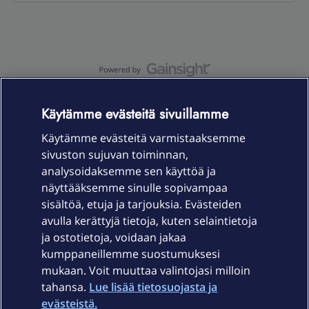
OmaYhteisö-käyttöehdot
Accessibility statement
Käytämme evästeitä sivuillamme
Käytämme evästeitä varmistaaksemme
sivuston sujuvan toiminnan,
Laitteet & liittymät
analysoidaksemme sen käyttöä ja
näyttääksemme sinulle sopivampaa
sisältöä, etuja ja tarjouksia. Evästeiden
Palvelut
avulla kerättyjä tietoja, kuten selaintietoja
ja ostotietoja, voidaan jakaa
Tuki
kumppaneillemme suostumuksesi
mukaan. Voit muuttaa valintojasi milloin
tahansa.
Lue lisää tietosuojasta ja
Ajankohtaista
evästeistä.