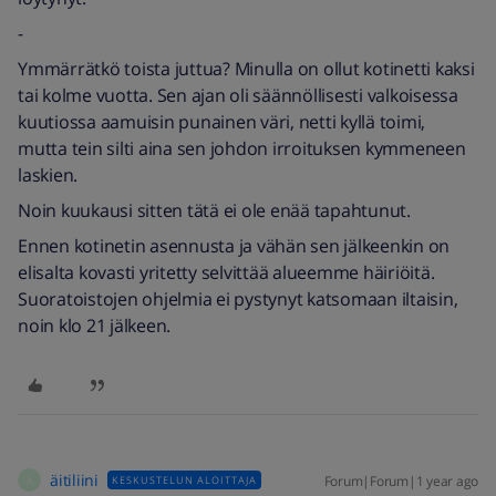
-
Ymmärrätkö toista juttua? Minulla on ollut kotinetti kaksi
tai kolme vuotta. Sen ajan oli säännöllisesti valkoisessa
kuutiossa aamuisin punainen väri, netti kyllä toimi,
mutta tein silti aina sen johdon irroituksen kymmeneen
laskien.
Noin kuukausi sitten tätä ei ole enää tapahtunut.
Ennen kotinetin asennusta ja vähän sen jälkeenkin on
elisalta kovasti yritetty selvittää alueemme häiriöitä.
Suoratoistojen ohjelmia ei pystynyt katsomaan iltaisin,
noin klo 21 jälkeen.
äitiliini
Forum|Forum|1 year ago
KESKUSTELUN ALOITTAJA
Ä