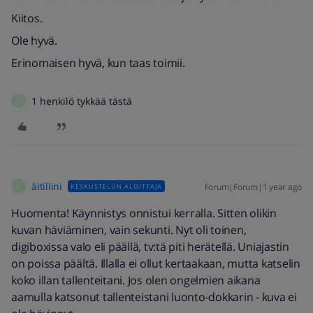
Kiitos.
Ole hyvä.
Erinomaisen hyvä, kun taas toimii.
1 henkilö tykkää tästä
Ä
äitiliini
Forum|Forum|1 year ago
KESKUSTELUN ALOITTAJA
Ä
Huomenta! Käynnistys onnistui kerralla. Sitten olikin
kuvan häviäminen, vain sekunti. Nyt oli toinen,
digiboxissa valo eli päällä, tv:tä piti herätellä. Uniajastin
on poissa päältä. Illalla ei ollut kertaakaan, mutta katselin
koko illan tallenteitani. Jos olen ongelmien aikana
aamulla katsonut tallenteistani luonto-dokkarin - kuva ei