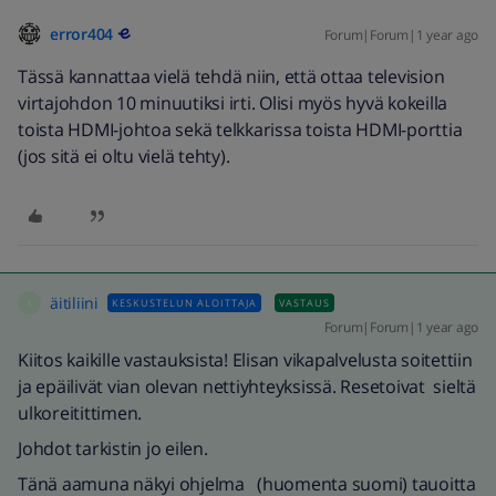
error404
Forum|Forum|1 year ago
Tässä kannattaa vielä tehdä niin, että ottaa television
virtajohdon 10 minuutiksi irti. Olisi myös hyvä kokeilla
toista HDMI-johtoa sekä telkkarissa toista HDMI-porttia
(jos sitä ei oltu vielä tehty).
äitiliini
KESKUSTELUN ALOITTAJA
VASTAUS
Ä
Forum|Forum|1 year ago
Kiitos kaikille vastauksista! Elisan vikapalvelusta soitettiin
ja epäilivät vian olevan nettiyhteyksissä. Resetoivat sieltä
ulkoreitittimen.
Johdot tarkistin jo eilen.
Tänä aamuna näkyi ohjelma (huomenta suomi) tauoitta