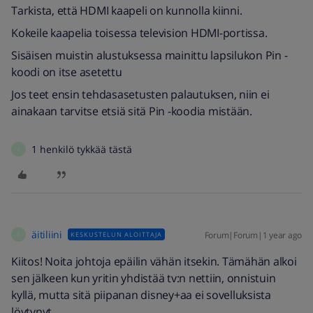
Tarkista, että HDMI kaapeli on kunnolla kiinni.
Kokeile kaapelia toisessa television HDMI-portissa.
Sisäisen muistin alustuksessa mainittu lapsilukon Pin -
koodi on itse asetettu
Jos teet ensin tehdasasetusten palautuksen, niin ei
ainakaan tarvitse etsiä sitä Pin -koodia mistään.
1 henkilö tykkää tästä
Ä
äitiliini
Forum|Forum|1 year ago
KESKUSTELUN ALOITTAJA
Ä
Kiitos! Noita johtoja epäilin vähän itsekin. Tämähän alkoi
sen jälkeen kun yritin yhdistää tv:n nettiin, onnistuin
kyllä, mutta sitä piipanan disney+aa ei sovelluksista
löytynyt.