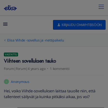
KIRJAUDU OMAYHTEISÖÖN
Elisa Viihde -sovellus ja -nettipalvelu
VASTATTU
Viihteen sovelluksen tauko
Forum|Forum|4 years ago
1 kommentti
Anonymous
A
Hei, voiko Viihde-sovelluksen laittaa tauolle niin, että
tallenteet säilyvät ja kuinka pitkäksi aikaa, jos voi?