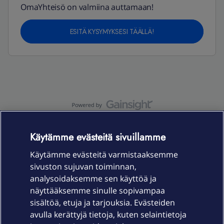
OmaYhteisö on valmiina auttamaan!
ESITÄ KYSYMYKSESI TÄÄLLÄ!
OmaYhteisö-käyttöehdot
Accessibility statement
Käytämme evästeitä sivuillamme
Käytämme evästeitä varmistaaksemme
sivuston sujuvan toiminnan,
Laitteet & liittymät
analysoidaksemme sen käyttöä ja
näyttääksemme sinulle sopivampaa
sisältöä, etuja ja tarjouksia. Evästeiden
Palvelut
avulla kerättyjä tietoja, kuten selaintietoja