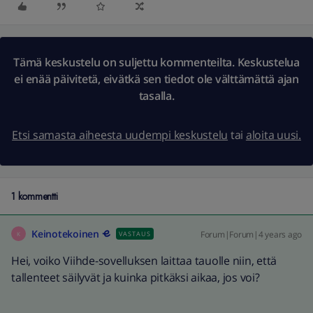
Tämä keskustelu on suljettu kommenteilta. Keskustelua
ei enää päivitetä, eivätkä sen tiedot ole välttämättä ajan
tasalla.
Etsi samasta aiheesta uudempi keskustelu
tai
aloita uusi.
1 kommentti
Keinotekoinen
Forum|Forum|4 years ago
VASTAUS
K
Hei, voiko Viihde-sovelluksen laittaa tauolle niin, että
tallenteet säilyvät ja kuinka pitkäksi aikaa, jos voi?