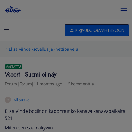
KIRJAUDU OMAYHTEISÖÖN
Elisa Viihde -sovellus ja -nettipalvelu
VASTATTU
Vsport+ Suomi ei näy
Forum|Forum|11 months ago
6 kommenttia
Mipuska
M
Elisa Vihde boxilt on kadonnut ko kanava kanavapaikalta
521.
Miten sen saa näkyviin