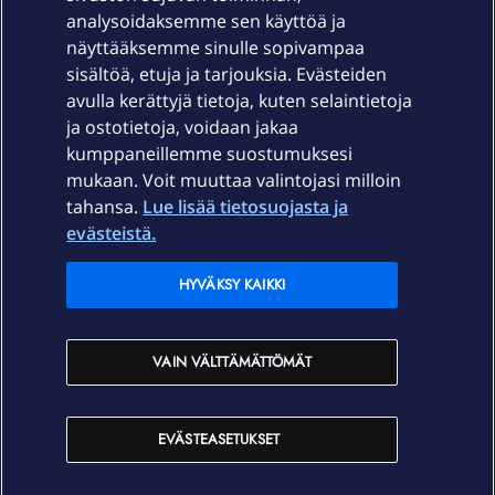
Laitteet & liittymät
analysoidaksemme sen käyttöä ja
näyttääksemme sinulle sopivampaa
sisältöä, etuja ja tarjouksia. Evästeiden
Palvelut
avulla kerättyjä tietoja, kuten selaintietoja
ja ostotietoja, voidaan jakaa
Tuki
kumppaneillemme suostumuksesi
mukaan. Voit muuttaa valintojasi milloin
tahansa.
Lue lisää tietosuojasta ja
Ajankohtaista
evästeistä.
Elisa Oyj
HYVÄKSY KAIKKI
In English
VAIN VÄLTTÄMÄTTÖMÄT
På Svenska
EVÄSTEASETUKSET
Sopimusehdot
Tietosuoja
Saavutettavuus
Evästeasetukset