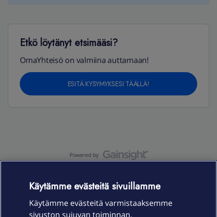
Etkö löytänyt etsimääsi?
OmaYhteisö on valmiina auttamaan!
ESITÄ KYSYMYKSESI TÄÄLLÄ!
OmaYhteisö-käyttöehdot
Accessibility statement
Käytämme evästeitä sivuillamme
Käytämme evästeitä varmistaaksemme
sivuston sujuvan toiminnan,