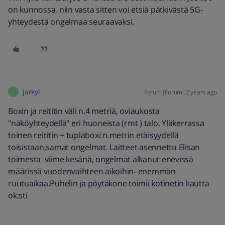
on kunnossa, niin vasta sitten voi etsiä pätkivästä 5G-
yhteydestä ongelmaa seuraavaksi.
jarkyl
Forum|Forum|2 years ago
J
Boxin ja reititin väli n.4 metriä, oviaukosta
"näköyhteydellä" eri huoneista (rmt ) talo. Yläkerrassa
toinen reititin + tuplaboxi n.metrin etäisyydellä
toisistaan,samat ongelmat. Laitteet asennettu Elisan
toimesta viime kesänä, ongelmat alkanut enevissä
määrissä vuodenvaihteen aikoihin- enemmän
ruutuaikaa.Puhelin ja pöytäkone toimii kotinetin kautta
ok:sti