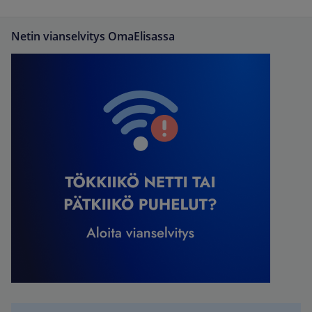
Netin vianselvitys OmaElisassa