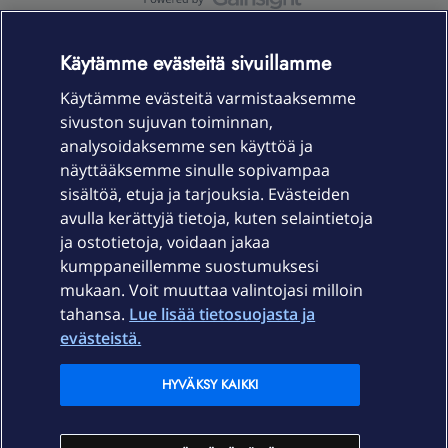
OmaYhteisö-käyttöehdot
Accessibility statement
Käytämme evästeitä sivuillamme
Käytämme evästeitä varmistaaksemme
sivuston sujuvan toiminnan,
Laitteet & liittymät
analysoidaksemme sen käyttöä ja
näyttääksemme sinulle sopivampaa
sisältöä, etuja ja tarjouksia. Evästeiden
Palvelut
avulla kerättyjä tietoja, kuten selaintietoja
ja ostotietoja, voidaan jakaa
Tuki
kumppaneillemme suostumuksesi
mukaan. Voit muuttaa valintojasi milloin
tahansa.
Lue lisää tietosuojasta ja
Ajankohtaista
evästeistä.
Elisa Oyj
HYVÄKSY KAIKKI
In English