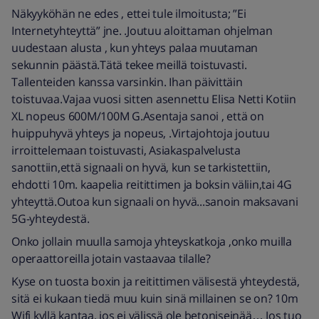
Näkyyköhän ne edes , ettei tule ilmoitusta; ”Ei
Internetyhteyttä” jne. .Joutuu aloittaman ohjelman
uudestaan alusta , kun yhteys palaa muutaman
sekunnin päästä.Tätä tekee meillä toistuvasti.
Tallenteiden kanssa varsinkin. Ihan päivittäin
toistuvaa.Vajaa vuosi sitten asennettu Elisa Netti Kotiin
XL nopeus 600M/100M G.Asentaja sanoi , että on
huippuhyvä yhteys ja nopeus, .Virtajohtoja joutuu
irroittelemaan toistuvasti, Asiakaspalvelusta
sanottiin,että signaali on hyvä, kun se tarkistettiin,
ehdotti 10m. kaapelia reitittimen ja boksin väliin,tai 4G
yhteyttä.Outoa kun signaali on hyvä...sanoin maksavani
5G-yhteydestä.
Onko jollain muulla samoja yhteyskatkoja ,onko muilla
operaattoreilla jotain vastaavaa tilalle?
Kyse on tuosta boxin ja reitittimen välisestä yhteydestä,
sitä ei kukaan tiedä muu kuin sinä millainen se on? 10m
Wifi kyllä kantaa, jos ei välissä ole betoniseinää… Jos tuo