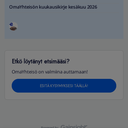
OmaYhteisön kuukausikirje kesäkuu 2026
Etkö löytänyt etsimääsi?
OmaYhteisö on valmiina auttamaan!
ESITÄ KYSYMYKSESI TÄÄLLÄ!