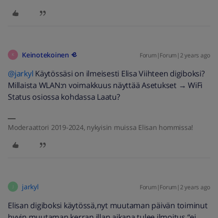
Keinotekoinen
Forum|Forum|2 years ago
K
@jarkyl
Käytössäsi on ilmeisesti Elisa Viihteen digiboksi?
Millaista WLAN:n voimakkuus näyttää Asetukset → WiFi
Status osiossa kohdassa Laatu?
Moderaattori 2019-2024, nykyisin muissa Elisan hommissa!
jarkyl
Forum|Forum|2 years ago
J
Elisan digiboksi käytössä,nyt muutaman päivän toiminut
hyvin,muutaman kerran illan aikana tulee ilmoitus “ei