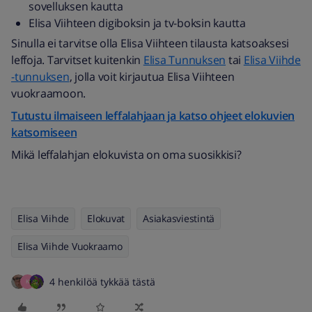
sovelluksen kautta
Elisa Viihteen digiboksin ja tv-boksin kautta
Sinulla ei tarvitse olla Elisa Viihteen tilausta katsoaksesi
leffoja. Tarvitset kuitenkin
Elisa Tunnuksen
tai
Elisa Viihde
-tunnuksen
, jolla voit kirjautua Elisa Viihteen
vuokraamoon.
Tutustu ilmaiseen leffalahjaan ja katso ohjeet elokuvien
katsomiseen
Mikä leffalahjan elokuvista on oma suosikkisi?
Elisa Viihde
Elokuvat
Asiakasviestintä
Elisa Viihde Vuokraamo
4 henkilöä tykkää tästä
K