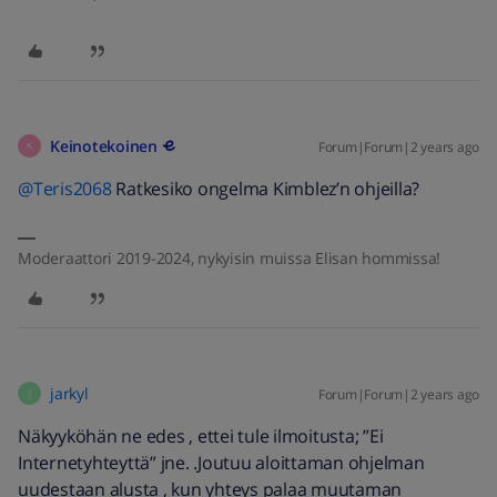
Keinotekoinen
Forum|Forum|2 years ago
K
@Teris2068
Ratkesiko ongelma Kimblez’n ohjeilla?
Moderaattori 2019-2024, nykyisin muissa Elisan hommissa!
jarkyl
Forum|Forum|2 years ago
J
Näkyyköhän ne edes , ettei tule ilmoitusta; ”Ei
Internetyhteyttä” jne. .Joutuu aloittaman ohjelman
uudestaan alusta , kun yhteys palaa muutaman