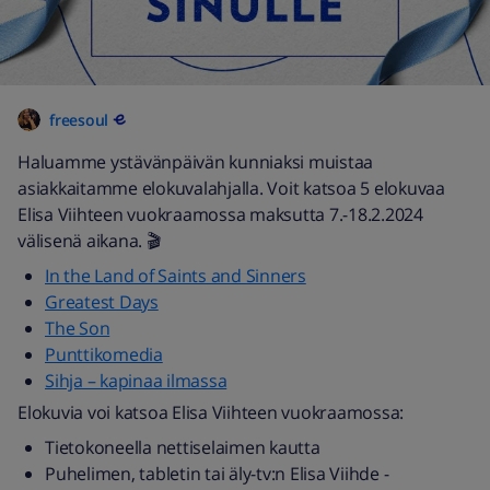
freesoul
Haluamme ystävänpäivän kunniaksi muistaa
asiakkaitamme elokuvalahjalla. Voit katsoa 5 elokuvaa
Elisa Viihteen vuokraamossa maksutta 7.-18.2.2024
välisenä aikana. 🎬
In the Land of Saints and Sinners
Greatest Days
The Son
Punttikomedia
Sihja – kapinaa ilmassa
Elokuvia voi katsoa Elisa Viihteen vuokraamossa:
Tietokoneella nettiselaimen kautta
Puhelimen, tabletin tai äly-tv:n Elisa Viihde -