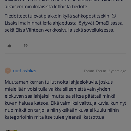
aikaisemmin ilmaisista leffoista tiedote
Tiedotteet tulevat piakkoin kyllä sähköpostitsekin. 😊
Lisäksi maininnat leffalahjaedusta löytyvät OmaElisassa,
sekä Elisa Viihteen verkkosivuila sekä sovelluksessa.
uusi asiakas
Forum|Forum|2 years ago
U
Muutaman kerran tullut noita lahjaelokuvia, joskus
mielellään voisi tulla vaikka silleen että vain yhden
elokuvan saa lahjaksi, mutta saisi itse päättää minkä
kuvan haluaa katsoa. Eikä valmiiksi valittuja kuvia, kun nyt
nuo mitkä on tarjolla niin yksikään kuva ei kuulu niihin
kategorioihin mitä itse tulee yleensä katsottua