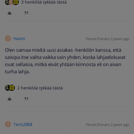
3 henkilöä tykkää tästä
H
Hanni
Forum|Forum|2 years ago
H
Olen samaa mieltä uusi asiakas -henkilön kanssa, että
saisipa itse valita vaikka vain yhden, koska lahjaelokuvat
ovat sellaisia, mitkä eivät yhtään kiinnosta eli on aivan
turha lahja.
2 henkilöä tykkää tästä
Teris2068
Forum|Forum|2 years ago
T