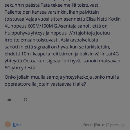
sekunnin päästä.Tätä tekee meillä toistuvasti.
Tallenteiden kanssa varsinkin. Ihan päivittäin
toistuvaa.Vajaa vuosi sitten asennettu Elisa Netti Kotiin
XL nopeus 600M/100M G.Asentaja sanoi , että on
huippuhyvä yhteys ja nopeus, .Virtajohtoja joutuu
irroittelemaan toistuvasti, Asiakaspalvelusta
sanottiin,että signaali on hyvä, kun se tarkistettiin,
ehdotti 10m. kaapelia reitittimen ja boksin väliin,tai 4G
yhteyttä.Outoa kun signaali on hyvä...sanoin maksavani
5G-yhteydestä.
Onko jollain muulla samoja yhteyskatkoja ,onko muilla
operaattoreilla jotain vastaavaa tilalle?
JJJku
Forum|Forum|2 years ago
J