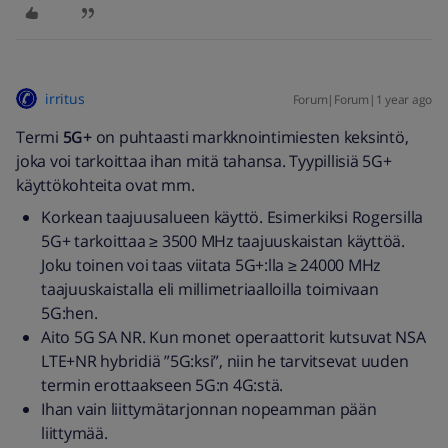
irritus
Forum|Forum|1 year ago
Termi
5G+
on puhtaasti markknointimiesten keksintö,
joka voi tarkoittaa ihan mitä tahansa. Tyypillisiä 5G+
käyttökohteita ovat mm.
Korkean taajuusalueen käyttö. Esimerkiksi Rogersilla
5G+ tarkoittaa ≥ 3500 MHz taajuuskaistan käyttöä.
Joku toinen voi taas viitata 5G+:lla ≥ 24000 MHz
taajuuskaistalla eli millimetriaalloilla toimivaan
5G:hen.
Aito 5G SA NR. Kun monet operaattorit kutsuvat NSA
LTE+NR hybridiä ”5G:ksi”, niin he tarvitsevat uuden
termin erottaakseen 5G:n 4G:stä.
Ihan vain liittymätarjonnan nopeamman pään
liittymää.