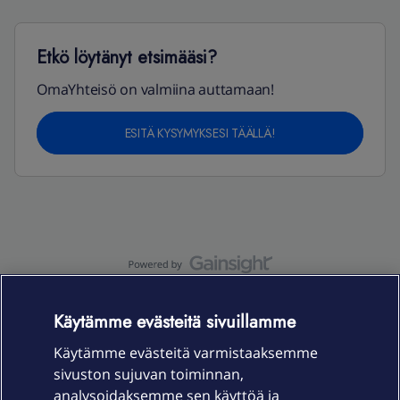
Etkö löytänyt etsimääsi?
OmaYhteisö on valmiina auttamaan!
ESITÄ KYSYMYKSESI TÄÄLLÄ!
OmaYhteisö-käyttöehdot
Accessibility statement
Käytämme evästeitä sivuillamme
Käytämme evästeitä varmistaaksemme
sivuston sujuvan toiminnan,
Laitteet & liittymät
analysoidaksemme sen käyttöä ja