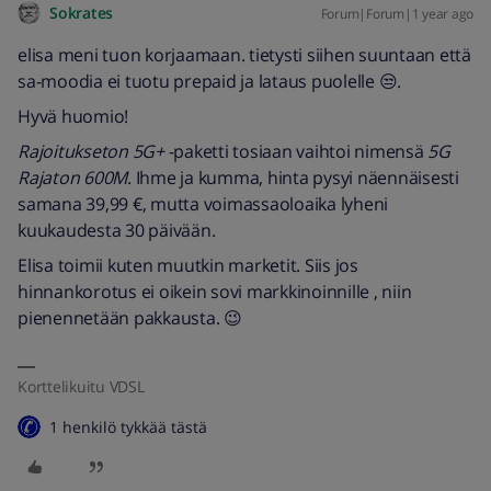
Sokrates
Forum|Forum|1 year ago
elisa meni tuon korjaamaan. tietysti siihen suuntaan että
sa-moodia ei tuotu prepaid ja lataus puolelle 😒.
Hyvä huomio!
Rajoitukseton 5G+
-paketti tosiaan vaihtoi nimensä
5G
Rajaton 600M
. Ihme ja kumma, hinta pysyi näennäisesti
samana 39,99 €, mutta voimassaoloaika lyheni
kuukaudesta 30 päivään.
Elisa toimii kuten muutkin marketit. Siis jos
hinnankorotus ei oikein sovi markkinoinnille , niin
pienennetään pakkausta. 😉
Korttelikuitu VDSL
1 henkilö tykkää tästä