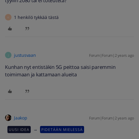
tyyliin 2080 tai ei toteuteta?
1 henkilö tykkää tästä
K
justusvaan
Forum|Forum|2 years ago
J
Kunhan nyt entistäkin 5G peittoa saisi paremmin
toimimaan ja kattamaan alueita
Jaakop
Forum|Forum|2 years ago
→
UUSI IDEA
PIDETÄÄN MIELESSÄ