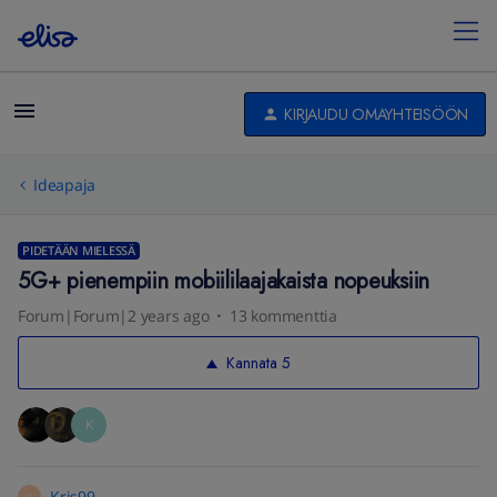
KIRJAUDU OMAYHTEISÖÖN
Ideapaja
PIDETÄÄN MIELESSÄ
5G+ pienempiin mobiililaajakaista nopeuksiin
Forum|Forum|2 years ago
13 kommenttia
Kannata
5
K
Kris99
K