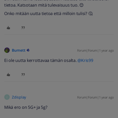
tietoa. Katsotaan mitä tulevaisuus tuo. 😊
Onko mitään uutta tietoa että milloin tulisi? 🤔
Burnett
Forum|Forum|1 year ago
Ei ole uutta kerrottavaa tämän osalta.
@Kris99
Zdisplay
Forum|Forum|1 year ago
Z
Mikä ero on 5G+ ja 5g?