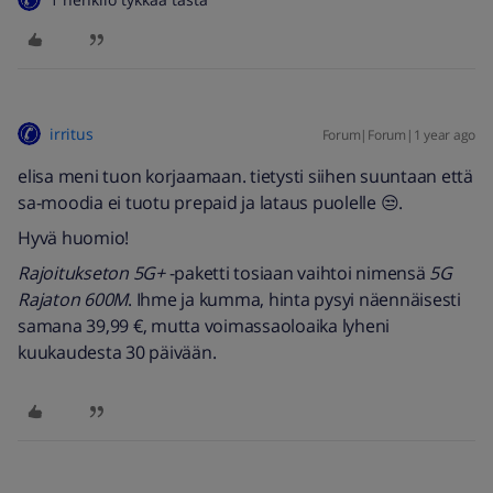
irritus
Forum|Forum|1 year ago
elisa meni tuon korjaamaan. tietysti siihen suuntaan että
sa-moodia ei tuotu prepaid ja lataus puolelle 😒.
Hyvä huomio!
Rajoitukseton 5G+
-paketti tosiaan vaihtoi nimensä
5G
Rajaton 600M
. Ihme ja kumma, hinta pysyi näennäisesti
samana 39,99 €, mutta voimassaoloaika lyheni
kuukaudesta 30 päivään.