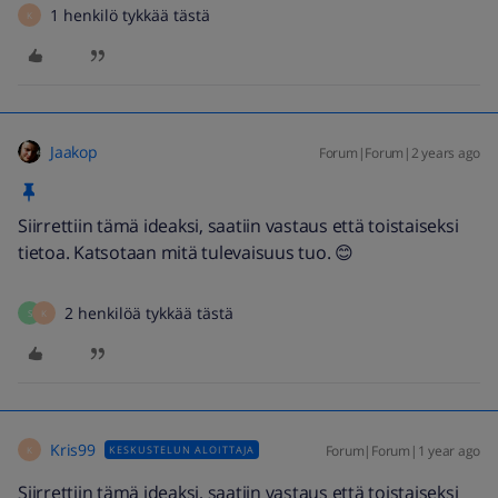
1 henkilö tykkää tästä
K
Jaakop
Forum|Forum|2 years ago
Siirrettiin tämä ideaksi, saatiin vastaus että toistaiseksi
tietoa. Katsotaan mitä tulevaisuus tuo. 😊
2 henkilöä tykkää tästä
S
K
Kris99
Forum|Forum|1 year ago
KESKUSTELUN ALOITTAJA
K
Siirrettiin tämä ideaksi, saatiin vastaus että toistaiseksi