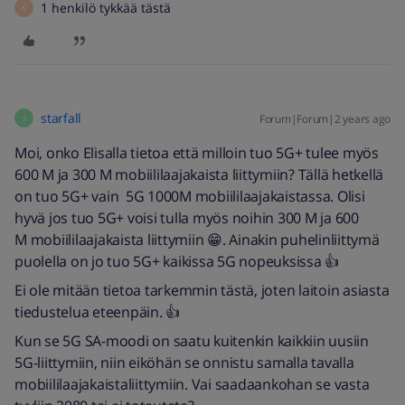
1 henkilö tykkää tästä
K
starfall
Forum|Forum|2 years ago
S
Moi, onko Elisalla tietoa että milloin tuo 5G+ tulee myös
600 M ja 300 M mobiililaajakaista liittymiin? Tällä hetkellä
on tuo 5G+ vain 5G 1000M mobiililaajakaistassa. Olisi
hyvä jos tuo 5G+ voisi tulla myös noihin 300 M ja 600
M mobiililaajakaista liittymiin 😁. Ainakin puhelinliittymä
puolella on jo tuo 5G+ kaikissa 5G nopeuksissa 👍
Ei ole mitään tietoa tarkemmin tästä, joten laitoin asiasta
tiedustelua eteenpäin. 👍
Kun se 5G SA-moodi on saatu kuitenkin kaikkiin uusiin
5G-liittymiin, niin eiköhän se onnistu samalla tavalla
mobiililaajakaistaliittymiin. Vai saadaankohan se vasta