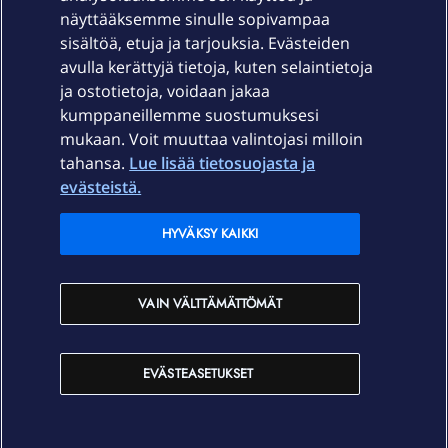
näyttääksemme sinulle sopivampaa
sisältöä, etuja ja tarjouksia. Evästeiden
Palvelut
avulla kerättyjä tietoja, kuten selaintietoja
ja ostotietoja, voidaan jakaa
Tuki
kumppaneillemme suostumuksesi
mukaan. Voit muuttaa valintojasi milloin
tahansa.
Lue lisää tietosuojasta ja
Ajankohtaista
evästeistä.
Elisa Oyj
HYVÄKSY KAIKKI
In English
VAIN VÄLTTÄMÄTTÖMÄT
På Svenska
EVÄSTEASETUKSET
Sopimusehdot
Tietosuoja
Saavutettavuus
Evästeasetukset
Tekijänoikeudet © 2026 Elisa Oyj.