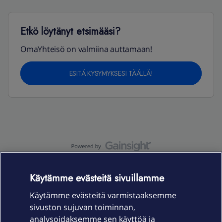
Etkö löytänyt etsimääsi?
OmaYhteisö on valmiina auttamaan!
ESITÄ KYSYMYKSESI TÄÄLLÄ!
OmaYhteisö-käyttöehdot
Accessibility statement
Käytämme evästeitä sivuillamme
Käytämme evästeitä varmistaaksemme
sivuston sujuvan toiminnan,
Laitteet & liittymät
analysoidaksemme sen käyttöä ja