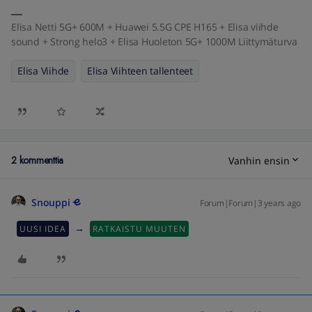
Elisa Netti 5G+ 600M + Huawei 5.5G CPE H165 + Elisa viihde
sound + Strong helo3 + Elisa Huoleton 5G+ 1000M Liittymäturva
Elisa Viihde
Elisa Viihteen tallenteet
2 kommenttia
Vanhin ensin
Snouppi
Forum|Forum|3 years ago
→
UUSI IDEA
RATKAISTU MUUTEN