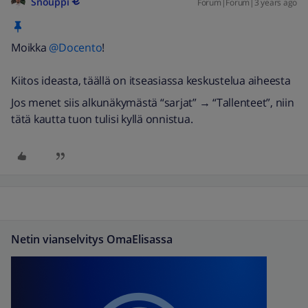
Snouppi
Forum|Forum|3 years ago
Moikka
@Docento
!
Kiitos ideasta, täällä on itseasiassa keskustelua aiheesta
Jos menet siis alkunäkymästä “sarjat” → “Tallenteet”, niin
tätä kautta tuon tulisi kyllä onnistua.
Netin vianselvitys OmaElisassa