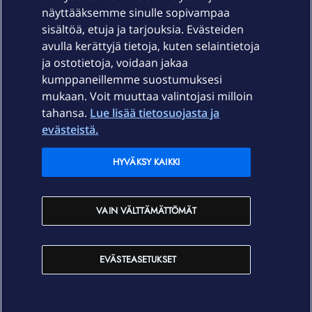
näyttääksemme sinulle sopivampaa
sisältöä, etuja ja tarjouksia. Evästeiden
Palvelut
avulla kerättyjä tietoja, kuten selaintietoja
ja ostotietoja, voidaan jakaa
Tuki
kumppaneillemme suostumuksesi
mukaan. Voit muuttaa valintojasi milloin
tahansa.
Lue lisää tietosuojasta ja
Ajankohtaista
evästeistä.
Elisa Oyj
HYVÄKSY KAIKKI
In English
VAIN VÄLTTÄMÄTTÖMÄT
På Svenska
EVÄSTEASETUKSET
Sopimusehdot
Tietosuoja
Saavutettavuus
Evästeasetukset
Tekijänoikeudet © 2026 Elisa Oyj.