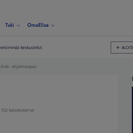
Tuki
OmaElisa
ALOIT
meisimmät keskustelut
Viihde -ohjelmaopas
102 katselukerrat