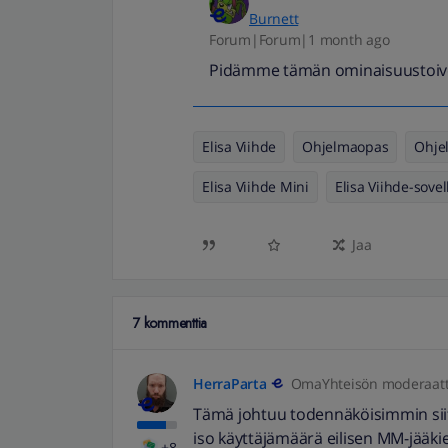
Burnett
Forum|Forum|1 month ago
Pidämme tämän ominaisuustoive
Elisa Viihde
Ohjelmaopas
Ohje
Elisa Viihde Mini
Elisa Viihde-sovel
Jaa
7 kommenttia
HerraParta
OmaYhteisön moderaatt
Tämä johtuu todennäköisimmin siitä,
iso käyttäjämäärä eilisen MM-jääkie
+8