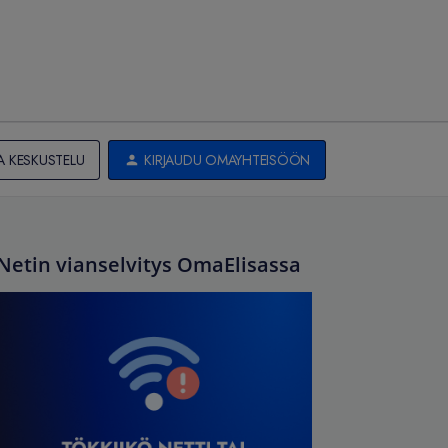
A KESKUSTELU
KIRJAUDU OMAYHTEISÖÖN
Netin vianselvitys OmaElisassa