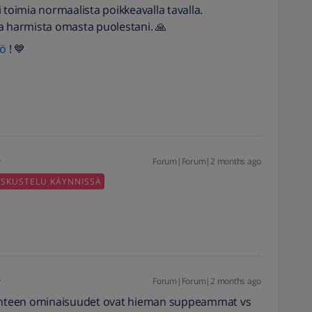
oi toimia normaalista poikkeavalla tavalla.
a harmista omasta puolestani. 🙏
lö
! 💙
Forum|Forum|2 months ago
ESKUSTELU KÄYNNISSÄ
Forum|Forum|2 months ago
a Viihteen ominaisuudet ovat hieman suppeammat vs