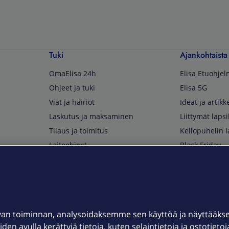
Tuki
Ajankohtaista
OmaElisa 24h
Elisa Etuohje
Ohjeet ja tuki
Elisa 5G
Viat ja häiriöt
Ideat ja artikke
Laskutus ja maksaminen
Liittymät lapsi
Tilaus ja toimitus
Kellopuhelin l
Laiteohjeet
Black Friday
Asiakaspalvelun yhteystiedot
Huippuetuja El
Soita Omagurulle
OmaYhteisö
Myymälät ja myyntipisteet
van toiminnan, analysoidaksemme sen käyttöä ja näyttääk
Kuuluvuuskartta
iden avulla kerättyjä tietoja, kuten selaintietoja ja ostotieto