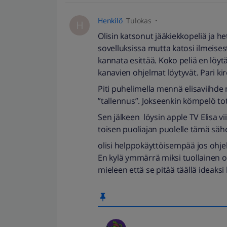
Henkilö
Tulokas
H
Olisin katsonut jääkiekkopeliä ja het
sovelluksissa mutta katosi ilmeisesti 
kannata esittää. Koko peliä en löytä
kanavien ohjelmat löytyvät. Pari k
Piti puhelimella mennä elisaviihde net
”tallennus”. Jokseenkin kömpelö to
Sen jälkeen löysin apple TV Elisa vi
toisen puoliajan puolelle tämä sähe
olisi helppokäyttöisempää jos ohje
En kylä ymmärrä miksi tuollainen om
mieleen että se pitää täällä ideaksi la