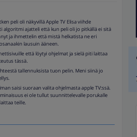
ken peli oli näkyvillä Apple TV Elisa viihde
algoritmi ajatteli että kun peli oli jo pitkällä ei sitä
nyt ja ihmettelin että mistä helkatista ne eri
irosanaakin lausuin ääneen.
tisivuille että löytyi ohjelmat ja sielä piti laittaa
teutus tässä.
ihteestä tallennuksista tuon pelin. Meni siinä jo
llys.
lman saisi suoraan valita ohjelmasta apple TV:ssä.
inaisuus ei ole tullut suunnittelevalle porukalle
ittaa teille.