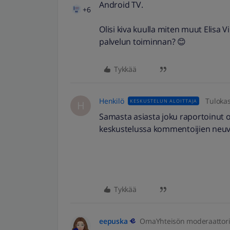
Android TV.
+6
Olisi kiva kuulla miten muut Elisa 
palvelun toiminnan? 😊
Tykkää
Henkilö
Tuloka
KESKUSTELUN ALOITTAJA
H
Samasta asiasta joku raportoinut o
keskustelussa kommentoijien neuvo
Tykkää
eepuska
OmaYhteisön moderaattor