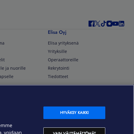
Elisa Oyj
lma
Elisa yrityksenä
Yrityksille
lit
Operaattoreille
lle ja nuorille
Rekrytointi
apselle
Tiedotteet
In English
isan asiakkaille
Customer Service
OmaElisa Self Service
HYVÄKSY KAIKKI
Moving to Finland
semme
Elisa Corporation
ja, voidaan
VAIN VÄLTTÄMÄTTÖMÄT