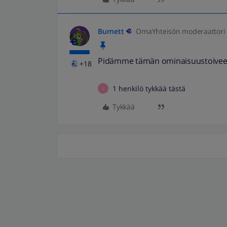
Burnett
OmaYhteisön moderaattori
Pidämme tämän ominaisuustoiveen
+18
1 henkilö tykkää tästä
L
Tykkää