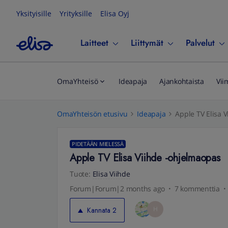
Yksityisille
Yrityksille
Elisa Oyj
Laitteet
Liittymät
Palvelut
OmaYhteisö
Ideapaja
Ajankohtaista
Vii
OmaYhteisön etusivu
Ideapaja
Apple TV Elisa 
PIDETÄÄN MIELESSÄ
Apple TV Elisa Viihde -ohjelmaopas
Tuote
:
Elisa Viihde
Forum|Forum|2 months ago
7 kommenttia
H
Kannata
2