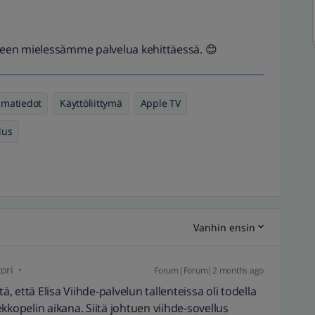
en mielessämme palvelua kehittäessä. 😊
lmatiedot
Käyttöliittymä
Apple TV
lus
Vanhin ensin
ori
Forum|Forum|2 months ago
 että Elisa Viihde-palvelun tallenteissa oli todella
kkopelin aikana. Siitä johtuen viihde-sovellus