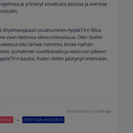
ngelmaa ja yrittänyt sovellusta poistaa ja asentaa
istakin.
ä ohjelmaoppaan puuttuminen AppleTV:n Elisa
anne vaan tiedossa oleva ominaisuus. Olen itsekin
luksessa olisi tärkeä toiminto, koska nythän
 esim. puhelimen sovelluksella ja vasta sen jälkeen
AppleTV:n kautta. Kuten olitkin päätynyt tekemään.
Forum|Forum|1 month ago
→
NNISSÄ
PIDETÄÄN MIELESSÄ