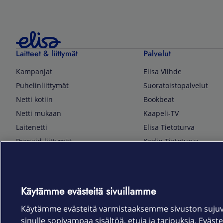
Laitteet & liittymät
Palvelut
Kampanjat
Elisa Viihde
Puhelinliittymät
Suoratoistopalvelut
Netti kotiin
Bookbeat
Netti mukaan
Kaapeli-TV
Laitenetti
Elisa Tietoturva
Prepaid-liittymät
Kodin Tietoturva
Puhelimet ja tarvikkeet
Mobiilivarmenne
Tietotekniikka
Kuka soittaa
Pelaaminen
Sähköpostipalvelu
Käytämme evästeitä sivuillamme
TV & audio
Elisa Kotiverkko
Käytämme evästeitä varmistaaksemme sivuston suju
Kodinkoneet
Elisa Pilvilinna
sinulle sopivampaa sisältöä, etuja ja tarjouksia. Eväste