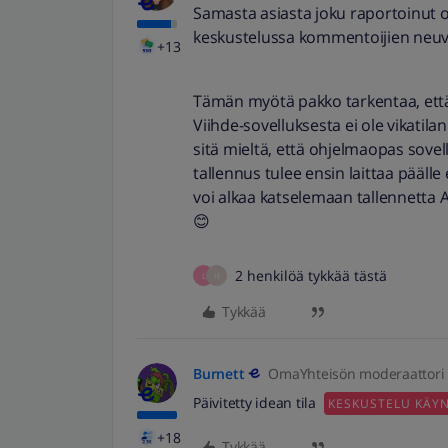
Samasta asiasta joku raportoinut o
keskustelussa kommentoijien neuvo
+13
Tämän myötä pakko tarkentaa, ett
Viihde-sovelluksesta ei ole vikatil
sitä mieltä, että ohjelmaopas sovel
tallennus tulee ensin laittaa päälle
voi alkaa katselemaan tallennetta 
😊
2 henkilöä tykkää tästä
L
H
Tykkää
Burnett
OmaYhteisön moderaattori
Päivitetty idean tila
KESKUSTELU KÄY
+18
Tykkää