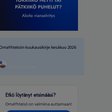
OmaYhteisön kuukausikirje kesäkuu 2026
1 kuukausi sitten
Etkö löytänyt etsimääsi?
OmaYhteisö on valmiina auttamaan!