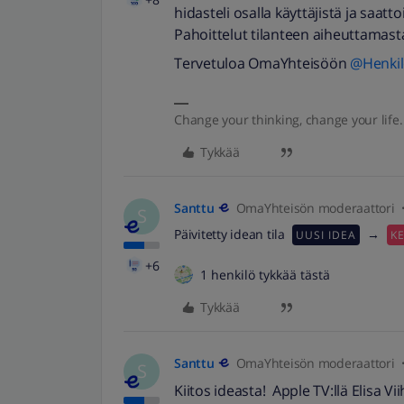
hidasteli osalla käyttäjistä ja saatt
Pahoittelut tilanteen aiheuttamast
Tervetuloa OmaYhteisöön ​
@Henki
Change your thinking, change your life.
Tykkää
Santtu
OmaYhteisön moderaattori
S
Päivitetty idean tila
→
UUSI IDEA
K
+6
1 henkilö tykkää tästä
Tykkää
Santtu
OmaYhteisön moderaattori
S
Kiitos ideasta! Apple TV:llä Elis