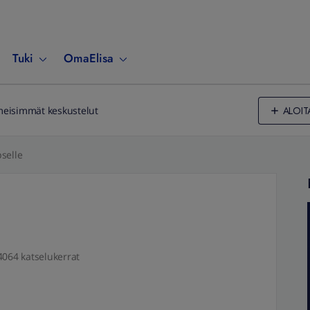
Tuki
OmaElisa
ALOIT
meisimmät keskustelut
selle
4064 katselukerrat