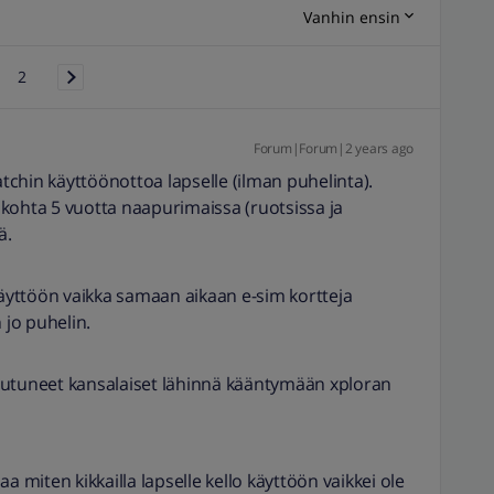
Vanhin ensin
2
Forum|Forum|2 years ago
atchin käyttöönottoa lapselle (ilman puhelinta).
kohta 5 vuotta naapurimaissa (ruotsissa ja
ää.
käyttöön vaikka samaan aikaan e-sim kortteja
on jo puhelin.
eutuneet kansalaiset lähinnä kääntymään xploran
a miten kikkailla lapselle kello käyttöön vaikkei ole