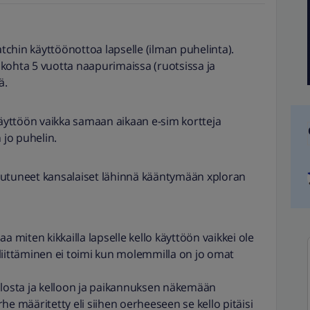
atchin käyttöönottoa lapselle (ilman puhelinta).
kohta 5 vuotta naapurimaissa (ruotsissa ja
ää.
käyttöön vaikka samaan aikaan e-sim kortteja
on jo puhelin.
eutuneet kansalaiset lähinnä kääntymään xploran
a miten kikkailla lapselle kello käyttöön vaikkei ole
ittäminen ei toimi kun molemmilla on jo omat
llosta ja kelloon ja paikannuksen näkemään
määritetty eli siihen oerheeseen se kello pitäisi