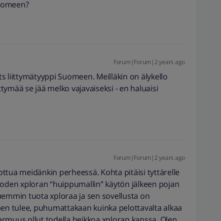
Suomeen?
Forum|Forum|2 years ago
 ts liittymätyyppi Suomeen. Meilläkin on älykello
ittymää se jää melko vajavaiseksi - en haluaisi
Forum|Forum|2 years ago
vottua meidänkin perheessä. Kohta pitäisi tyttärelle
uoden xploran “huippumallin” käytön jälkeen pojan
uemmin tuota xploraa ja sen sovellusta on
hen tulee, puhumattakaan kuinka pelottavalta alkaa
rmuus ollut todella heikkoa xploran kanssa. Olen