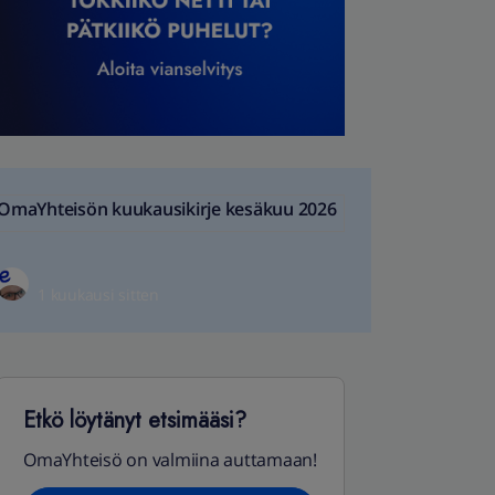
OmaYhteisön kuukausikirje kesäkuu 2026
1 kuukausi sitten
Etkö löytänyt etsimääsi?
OmaYhteisö on valmiina auttamaan!