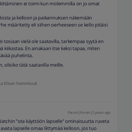
ittäminen ei toimi kun molemmilla on jo omat
llosta ja kelloon ja paikannuksen näkemään
määritetty eli siihen oerheeseen se kello pitäisi
i tosiaan vielä ole saatavilla, tarkempaa syytä en
ä kiikastaa. En ainakaan itse keksi tapaa, miten
ttävää puhelinta.
olisiko tätä saatavilla meille.
sa Elisan hommissa!
Forum|Forum|2 years ago
 Watchin ”ota käyttöön lapselle” ominaisuutta ruveta
 avata lapselle omaa liittymää kelloon, jos tuo