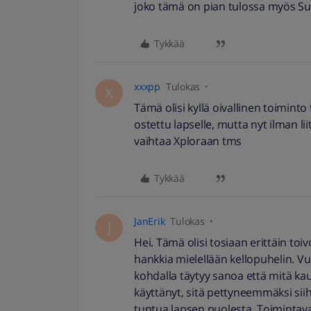
joko tämä on pian tulossa myös 
Tykkää
xxxpp
Tulokas
X
Tämä olisi kyllä oivallinen toiminto
ostettu lapselle, mutta nyt ilman li
vaihtaa Xploraan tms
Tykkää
JanErik
Tulokas
J
Hei. Tämä olisi tosiaan erittäin toi
hankkia mielellään kellopuhelin. V
kohdalla täytyy sanoa että mitä ka
käyttänyt, sitä pettyneemmäksi sii
tuntua lapsen puolesta. Toimintava