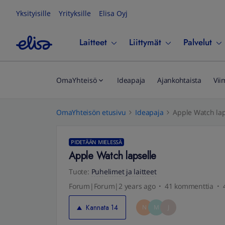
Yksityisille
Yrityksille
Elisa Oyj
Laitteet
Liittymät
Palvelut
OmaYhteisö
Ideapaja
Ajankohtaista
Vii
OmaYhteisön etusivu
Ideapaja
Apple Watch lap
PIDETÄÄN MIELESSÄ
Apple Watch lapselle
Tuote
:
Puhelimet ja laitteet
Forum|Forum|2 years ago
41 kommenttia
Kannata
14
N
M
J