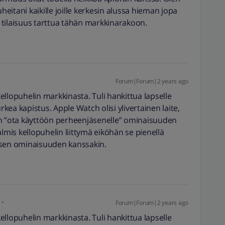
itani kaikille joille kerkesin alussa hieman jopa
oiva tilaisuus tarttua tähän markkinarakoon.
Forum|Forum|2 years ago
 kellopuhelin markkinasta. Tuli hankittua lapselle
rkea kapistus. Apple Watch olisi ylivertainen laite,
en ”ota käyttöön perheenjäsenelle” ominaisuuden
almis kellopuhelin liittymä eiköhän se pienellä
isen ominaisuuden kanssakin.
Forum|Forum|2 years ago
 kellopuhelin markkinasta. Tuli hankittua lapselle