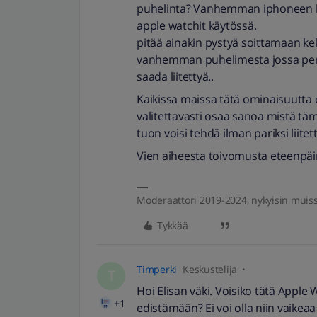
puhelinta? Vanhemman iphoneen li
apple watchit käytössä.
pitää ainakin pystyä soittamaan ke
vanhemman puhelimesta jossa perhe 
saada liitettyä..
Kaikissa maissa tätä ominaisuutta e
valitettavasti osaa sanoa mistä täm
tuon voisi tehdä ilman pariksi liite
Vien aiheesta toivomusta eteenpäin, 
Moderaattori 2019-2024, nykyisin muis
Tykkää
Timperki
Keskustelija
T
Hoi Elisan väki. Voisiko tätä Apple
+1
edistämään? Ei voi olla niin vaikeaa