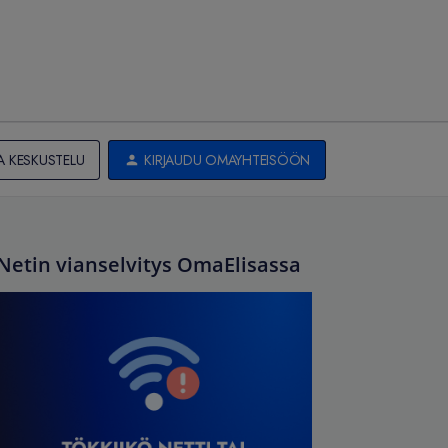
A KESKUSTELU
KIRJAUDU OMAYHTEISÖÖN
Netin vianselvitys OmaElisassa