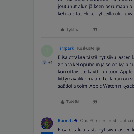
joutunut alun jälkeen perumaan puhe
kehua sitä.. Elisa, nyt teillä olisi 
Tykkää
Timperki
Keskustelija
T
Elisa ottakaa tästä nyt siivu lasten
+1
Xplora kellopuhelin ja se on kyllä su
kun ottaisitte käyttöön tuon Appl
liittymävalikoimaan. Teillähän on v
säädöllä toimi Apple Watchin kyse
Tykkää
Burnett
OmaYhteisön moderaattori
Elisa ottakaa tästä nyt siivu lasten