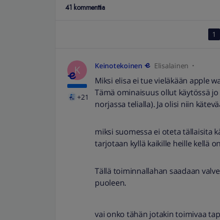
41 kommenttia
1
Keinotekoinen
Elisalainen
K
Miksi elisa ei tue vieläkään apple w
Tämä ominaisuus ollut käytössä jo 
+21
norjassa telialla). Ja olisi niin kätev
miksi suomessa ei oteta tällaisita 
tarjotaan kyllä kaikille heille kellä 
Tällä toiminnallahan saadaan valv
puoleen.
vai onko tähän jotakin toimivaa tapa