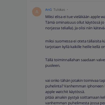
AnG
Tulokas
A
Miksi elisa ei tue vieläkään apple w
Tämä ominaisuus ollut käytössä jo 
norjassa telialla). Ja olisi niin kätev
miksi suomessa ei oteta tällaisita 
tarjotaan kyllä kaikille heille kellä 
Tällä toiminnallahan saadaan valv
puoleen.
vai onko tähän jotakin toimivaa tapa
puhelinta? Vanhemman iphoneen li
apple watchit käytössä.
pitää ainakin pystyä soittamaan ke
vanhemman puhelimesta jossa perhe 