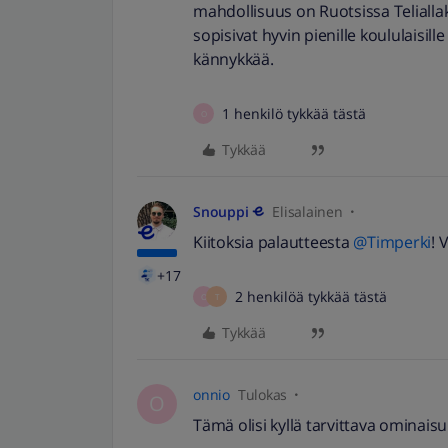
mahdollisuus on Ruotsissa Telialla
sopisivat hyvin pienille koululaisill
kännykkää.
1 henkilö tykkää tästä
O
Tykkää
Snouppi
Elisalainen
Kiitoksia palautteesta
@Timperki
! 
+17
2 henkilöä tykkää tästä
O
T
Tykkää
onnio
Tulokas
O
Tämä olisi kyllä tarvittava ominaisuu