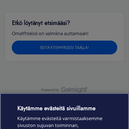
Etkö löytänyt etsimääsi?
OmaYhteisö on valmiina auttamaan!
ESITÄ KYSYMYKSESI TÄÄLLÄ!
OmaYhteisö-käyttöehdot
Accessibility statement
Käytämme evästeitä sivuillamme
Käytämme evästeitä varmistaaksemme
sivuston sujuvan toiminnan,