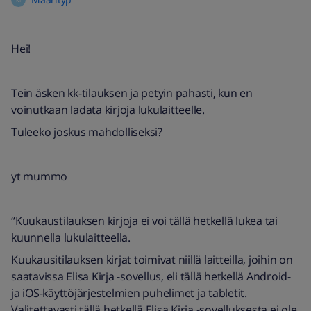
Hei!
Tein äsken kk-tilauksen ja petyin pahasti, kun en
voinutkaan ladata kirjoja lukulaitteelle.
Tuleeko joskus mahdolliseksi?
yt mummo
“Kuukaustilauksen kirjoja ei voi tällä hetkellä lukea tai
kuunnella lukulaitteella.
Kuukausitilauksen kirjat toimivat niillä laitteilla, joihin on
saatavissa Elisa Kirja -sovellus, eli tällä hetkellä Android-
ja iOS-käyttöjärjestelmien puhelimet ja tabletit.
Valitettavasti tällä hetkellä Elisa Kirja -sovelluksesta ei ole