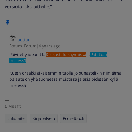
versiota lukulaitteille.”
Lautturi
Forum|Forum|4 years ago
Päivitetty idean tila
Keskustelu käynnissä
→
Pidetään
mielessä
Kuten draakki aikaisemmin tuolla jo ounastelikin niin tämä
palaute on yhä tuoreessa muistissa ja asia pidetään kyllä
mielessä.
t. Maarit
Lukulaite
Kirjapalvelu
Pocketbook