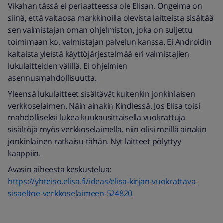
Vikahan tässä ei periaatteessa ole Elisan. Ongelma on
siinä, että valtaosa markkinoilla olevista laitteista sisältää
sen valmistajan oman ohjelmiston, joka on suljettu
toimimaan ko. valmistajan palvelun kanssa. Ei Androidin
kaltaista yleistä käyttöjärjestelmää eri valmistajien
lukulaitteiden välillä. Ei ohjelmien
asennusmahdollisuutta.
Yleensä lukulaitteet sisältävät kuitenkin jonkinlaisen
verkkoselaimen. Näin ainakin Kindlessä. Jos Elisa toisi
mahdolliseksi lukea kuukausittaisella vuokrattuja
sisältöjä myös verkkoselaimella, niin olisi meillä ainakin
jonkinlainen ratkaisu tähän. Nyt laitteet pölyttyy
kaappiin.
Avasin aiheesta keskustelua:
https://yhteiso.elisa.fi/ideas/elisa-kirjan-vuokrattava-
sisaeltoe-verkkoselaimeen-524820