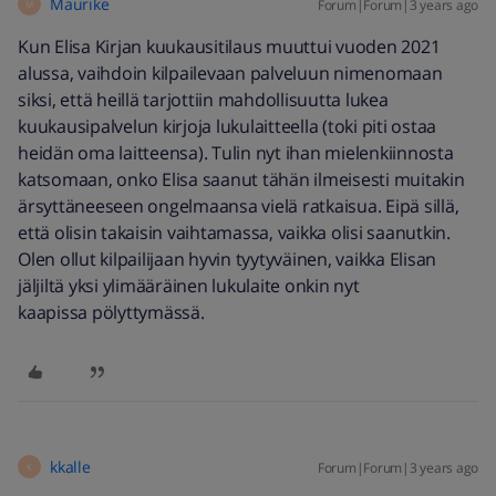
Maurike
Forum|Forum|3 years ago
M
Kun Elisa Kirjan kuukausitilaus muuttui vuoden 2021
alussa, vaihdoin kilpailevaan palveluun nimenomaan
siksi, että heillä tarjottiin mahdollisuutta lukea
kuukausipalvelun kirjoja lukulaitteella (toki piti ostaa
heidän oma laitteensa). Tulin nyt ihan mielenkiinnosta
katsomaan, onko Elisa saanut tähän ilmeisesti muitakin
ärsyttäneeseen ongelmaansa vielä ratkaisua. Eipä sillä,
että olisin takaisin vaihtamassa, vaikka olisi saanutkin.
Olen ollut kilpailijaan hyvin tyytyväinen, vaikka Elisan
jäljiltä yksi ylimääräinen lukulaite onkin nyt
kaapissa pölyttymässä.
kkalle
Forum|Forum|3 years ago
K