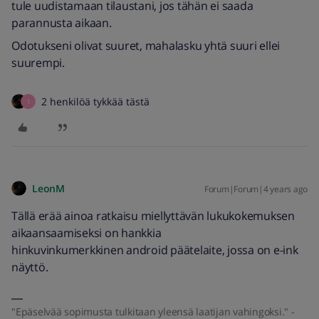
tule uudistamaan tilaustani, jos tähän ei saada
parannusta aikaan.
Odotukseni olivat suuret, mahalasku yhtä suuri ellei
suurempi.
2 henkilöä tykkää tästä
T
LeonM
Forum|Forum|4 years ago
Tällä erää ainoa ratkaisu miellyttävän lukukokemuksen
aikaansaamiseksi on hankkia
hinkuvinkumerkkinen android päätelaite, jossa on e-ink
näyttö.
"Epäselvää sopimusta tulkitaan yleensä laatijan vahingoksi." -