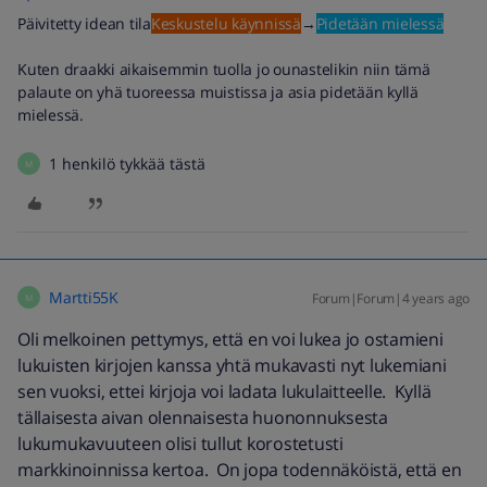
Päivitetty idean tila
Keskustelu käynnissä
→
Pidetään mielessä
Kuten draakki aikaisemmin tuolla jo ounastelikin niin tämä
palaute on yhä tuoreessa muistissa ja asia pidetään kyllä
mielessä.
1 henkilö tykkää tästä
M
Martti55K
Forum|Forum|4 years ago
M
Oli melkoinen pettymys, että en voi lukea jo ostamieni
lukuisten kirjojen kanssa yhtä mukavasti nyt lukemiani
sen vuoksi, ettei kirjoja voi ladata lukulaitteelle. Kyllä
tällaisesta aivan olennaisesta huononnuksesta
lukumukavuuteen olisi tullut korostetusti
markkinoinnissa kertoa. On jopa todennäköistä, että en