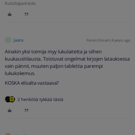
Kuluttajavirasto
Jaara
Forum|Forum|4 years ago
J
Ainakin yksi toimija myy lukulaitetta ja siihen
kuukausitilausta. Toistuvat ongelmat kirjojen latauksessa
vain pännii, muuten paljon tablettia parempi
lukukokemus.
KOSKA elisalta vastaava?
2 henkilöä tykkää tästä