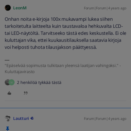
LeonM
Forum|Forum|4 years ago
Onhan noita e-kirjoja 100x mukavampi lukea siihen
tarkoitetulta laitteelta kuin taustavaloa hehkuvalta LCD-
tai LED-näytöltä. Tarvitseeko tästä edes keskustella. Ei ole
kuluttajan vika, ettei kuukausitilauksella saatavia kirjoja
voi helposti tuhota tilausjakson päättyessä.
"Epäselvää sopimusta tulkitaan yleensä laatijan vahingoksi." -
Kuluttajavirasto
2 henkilöä tykkää tästä
M
Lautturi
Forum|Forum|4 years ago