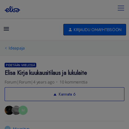
KIRJAUDU OMAYHTEISÖÖN
Ideapaja
PIDETÄÄN MIELESSÄ
Elisa Kirja kuukausitilaus ja lukulaite
Forum|Forum|4 years ago
10 kommenttia
Kannata
6
M
Maarityp
M