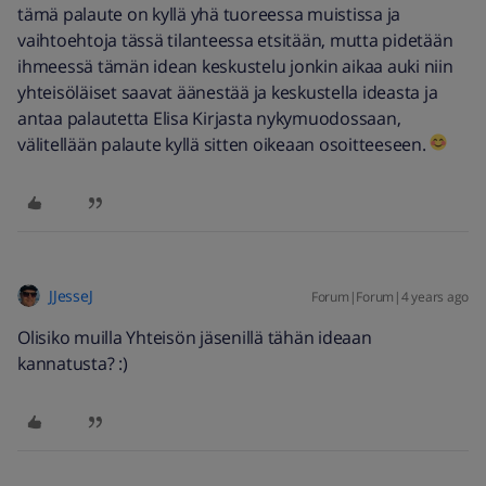
tämä palaute on kyllä yhä tuoreessa muistissa ja
vaihtoehtoja tässä tilanteessa etsitään, mutta pidetään
ihmeessä tämän idean keskustelu jonkin aikaa auki niin
yhteisöläiset saavat äänestää ja keskustella ideasta ja
antaa palautetta Elisa Kirjasta nykymuodossaan,
välitellään palaute kyllä sitten oikeaan osoitteeseen.
JJesseJ
Forum|Forum|4 years ago
Olisiko muilla Yhteisön jäsenillä tähän ideaan
kannatusta? :)