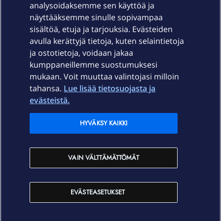
Laitteet & liittymät
analysoidaksemme sen käyttöä ja
näyttääksemme sinulle sopivampaa
sisältöä, etuja ja tarjouksia. Evästeiden
Palvelut
avulla kerättyjä tietoja, kuten selaintietoja
ja ostotietoja, voidaan jakaa
Tuki
kumppaneillemme suostumuksesi
mukaan. Voit muuttaa valintojasi milloin
tahansa.
Lue lisää tietosuojasta ja
Ajankohtaista
evästeistä.
Elisa Oyj
HYVÄKSY KAIKKI
In English
VAIN VÄLTTÄMÄTTÖMÄT
På Svenska
EVÄSTEASETUKSET
Sopimusehdot
Tietosuoja
Saavutettavuus
Evästeasetukset
Tekijänoikeudet © 2026 Elisa Oyj.