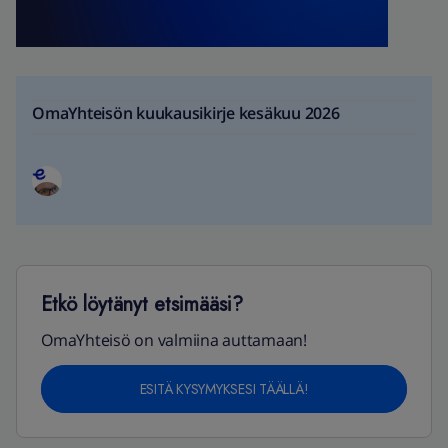
OmaYhteisön kuukausikirje kesäkuu 2026
Etkö löytänyt etsimääsi?
OmaYhteisö on valmiina auttamaan!
ESITÄ KYSYMYKSESI TÄÄLLÄ!