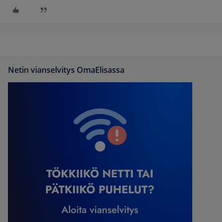
Netin vianselvitys OmaElisassa