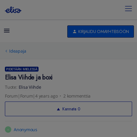
KIRJAUDU OMAYHTEISÖÖN
Ideapaja
PIDETÄÄN MIELESSÄ
Elisa Viihde ja boxi
Tuote
:
Elisa Viihde
Forum|Forum|4 years ago
2 kommenttia
Kannata
0
Anonymous
A