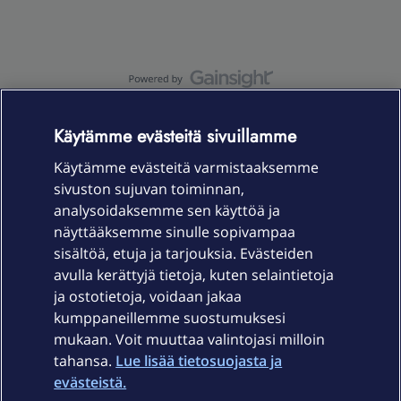
OmaYhteisö-käyttöehdot
Accessibility statement
Käytämme evästeitä sivuillamme
Käytämme evästeitä varmistaaksemme
sivuston sujuvan toiminnan,
Laitteet & liittymät
analysoidaksemme sen käyttöä ja
näyttääksemme sinulle sopivampaa
sisältöä, etuja ja tarjouksia. Evästeiden
Palvelut
avulla kerättyjä tietoja, kuten selaintietoja
ja ostotietoja, voidaan jakaa
Tuki
kumppaneillemme suostumuksesi
mukaan. Voit muuttaa valintojasi milloin
tahansa.
Lue lisää tietosuojasta ja
Ajankohtaista
evästeistä.