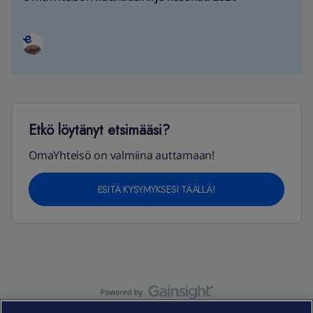
Etkö löytänyt etsimääsi?
OmaYhteisö on valmiina auttamaan!
ESITÄ KYSYMYKSESI TÄÄLLÄ!