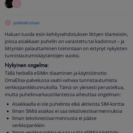
J
JarkkoKristian
J
Haluan tuoda esiin kehitysehdotuksen liittyen tilanteisiin,
joissa asiakkaan puhelin on varastettu tai kadonnut – ja
liittymän palauttaminen toimintaan on estynyt nykyisten
tunnistautumiskäytäntöjen vuoksi.
Nykyinen ongelma:
Tällä hetkellä eSIMin tilaaminen ja käyttöönotto
OmaElisa-palvelussa vaatii vahvaa tunnistautumista
verkkopankkitunnuksilla. Tämä on yleisesti perusteltua,
mutta puhelinvarkaustilanteissa aiheuttaa ongelman:
Asiakkaalla ei ole puhelinta eikä aktiivista SIM-korttia
Ilman SIMiä asiakas ei saa tekstiviestivarmennuksia
Ilman tekstiviestivarmennusta ei pääse
verkkopankkiin
Ilman verkkopankkia ei saa uutta eSIMiä käyttöön