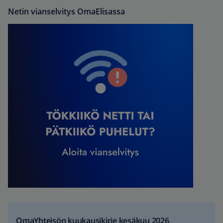
Netin vianselvitys OmaElisassa
OmaYhteisön kuukausikirje kesäkuu 2026