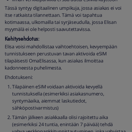
Tässä syntyy digitaalinen umpikuja, jossa asiakas ei voi
itse ratkaista tilannettaan. Tämä voi tapahtua
kotimaassa, ulkomailla tai syrjäseudulla, jossa Elisan
myymälä ei ole helposti saavutettavissa.
Kehitysehdotus:
Elisa voisi mahdollistaa vaihtoehtoisen, kevyempään
tunnistukseen perustuvan tavan aktivoida eSIM
tilapäisesti OmaElisassa, kun asiakas ilmoittaa
kadonneesta puhelimesta.
Ehdotukseni:
Tilapäinen eSIM voidaan aktivoida kevyellä
tunnistuksella (esimerkiksi asiakasnumero,
syntymäaika, aiemmat laskutiedot,
sähköpostivarmistus)
Tämän jälkeen asiakkaalla olisi rajoitettu aika
(esimerkiksi 24 tuntia, enintään 7 päivää) tehdä
vahva verkkopankkitunnistautuminen, joka vahvistaa