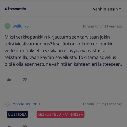
4 kommenttia
Vanhin ensin
wellu_76
Forum|Forum|1 year ago
W
Miksi verkkopankkiin kirjautumiseen tarvitaan jokin
tekstiviestivarmennus? Itselläni on kolmen eri pankin
verkkotunnukset ja yksikään ei pyydä vahvistusta
tekstareilla, vaan käytän sovellusta. Toki tämä sovellus
pitää olla asennettuna vähintään kahteen eri laitteeseen.
Anspandeemus
Forum|Forum|1 year ago
→
UUSI IDEA
KESKUSTELU KÄYNNISSÄ