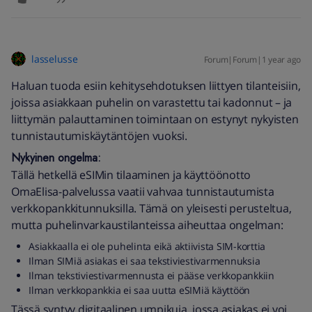
lasselusse
Forum|Forum|1 year ago
Haluan tuoda esiin kehitysehdotuksen liittyen tilanteisiin,
joissa asiakkaan puhelin on varastettu tai kadonnut – ja
liittymän palauttaminen toimintaan on estynyt nykyisten
tunnistautumiskäytäntöjen vuoksi.
Nykyinen ongelma:
Tällä hetkellä eSIMin tilaaminen ja käyttöönotto
OmaElisa-palvelussa vaatii vahvaa tunnistautumista
verkkopankkitunnuksilla. Tämä on yleisesti perusteltua,
mutta puhelinvarkaustilanteissa aiheuttaa ongelman:
Asiakkaalla ei ole puhelinta eikä aktiivista SIM-korttia
Ilman SIMiä asiakas ei saa tekstiviestivarmennuksia
Ilman tekstiviestivarmennusta ei pääse verkkopankkiin
Ilman verkkopankkia ei saa uutta eSIMiä käyttöön
Tässä syntyy digitaalinen umpikuja, jossa asiakas ei voi