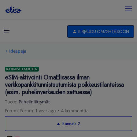
KIRJAUDU OMAYHTEISÖÖN
Ideapaja
RATKAISTU MUUTEN
eSIM-aktivointi OmaElisassa ilman
verkkopankkitunnistautumista poikkeustilanteissa
(esim. puhelinvarkauden sattuessa)
Tuote
:
Puhelinliittymät
Forum|Forum|1 year ago
4 kommenttia
Kannata
2