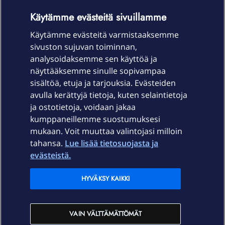
OmaYhteisö-käyttöehdot
Accessibility statement
Käytämme evästeitä sivuillamme
Käytämme evästeitä varmistaaksemme
sivuston sujuvan toiminnan,
Laitteet & liittymät
analysoidaksemme sen käyttöä ja
näyttääksemme sinulle sopivampaa
sisältöä, etuja ja tarjouksia. Evästeiden
Palvelut
avulla kerättyjä tietoja, kuten selaintietoja
ja ostotietoja, voidaan jakaa
Tuki
kumppaneillemme suostumuksesi
mukaan. Voit muuttaa valintojasi milloin
tahansa.
Lue lisää tietosuojasta ja
Ajankohtaista
evästeistä.
Elisa Oyj
HYVÄKSY KAIKKI
In English
VAIN VÄLTTÄMÄTTÖMÄT