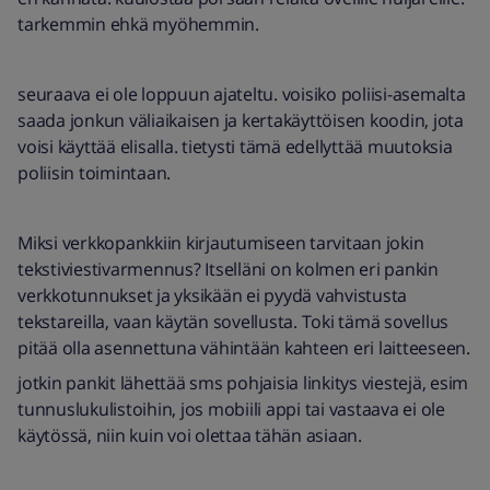
tarkemmin ehkä myöhemmin.
seuraava ei ole loppuun ajateltu. voisiko poliisi-asemalta
saada jonkun väliaikaisen ja kertakäyttöisen koodin, jota
voisi käyttää elisalla. tietysti tämä edellyttää muutoksia
poliisin toimintaan.
Miksi verkkopankkiin kirjautumiseen tarvitaan jokin
tekstiviestivarmennus? Itselläni on kolmen eri pankin
verkkotunnukset ja yksikään ei pyydä vahvistusta
tekstareilla, vaan käytän sovellusta. Toki tämä sovellus
pitää olla asennettuna vähintään kahteen eri laitteeseen.
jotkin pankit lähettää sms pohjaisia linkitys viestejä, esim
tunnuslukulistoihin, jos mobiili appi tai vastaava ei ole
käytössä, niin kuin voi olettaa tähän asiaan.