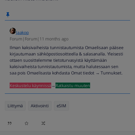
Jaakop
Forum|Forum|11 months ago
Ilman kaksivaiheista tunnistautumista Omaelisaan pääsee
kirjautumaan sähköpostiosoitteella & salasanalla. Yleisesti
ottaen suosittelemme tietoturvasyistä käyttämään
kaksivaiheista tunnistautumista, mutta halutessaan sen
saa pois Omaelisasta kohdasta Omat tiedot → Tunnukset.
Keskustelu käynnissä
→
Ratkaistu muuten
Liittymä
Aktivointi
eSIM