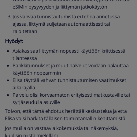
eSIMin pysyvyyden ja liittymän jatkokäytön
Jos vahvaa tunnistautumista ei tehdä annetussa
ajassa, liittymä suljetaan automaattisesti tai
rajoitetaan
Hyödyt:
Asiakas saa liittymän nopeasti käyttöön kriittisessä
tilanteessa
Pankkitunnukset ja muut palvelut voidaan palauttaa
käyttöön nopeammin
Elisa täyttää vahvan tunnistautumisen vaatimukset
aikarajalla
Palvelu olisi korvaamaton erityisesti matkustaville tai
syrjäseudulla asuville
Toivon, että tämä ehdotus herättää keskustelua ja että
Elisa voisi harkita tällaisen toimintamallin kehittämistä.
Jos muilla on vastaavia kokemuksia tai näkemyksiä,
kuulisin niistä mielelläni.