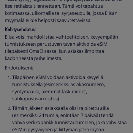
itse ratkaista tilannettaan. Tämä voi tapahtua
kotimaassa, ulkomailla tai syrjäseudulla, jossa Elisan
myymälä ei ole helposti saavutettavissa.
Kehitysehdotus:
Elisa voisi mahdollistaa vaihtoehtoisen, kevyempään
tunnistukseen perustuvan tavan aktivoida eSIM
tilapäisesti OmaElisassa, kun asiakas ilmoittaa
kadonneesta puhelimesta.
Ehdotukseni:
Tilapäinen eSIM voidaan aktivoida kevyellä
tunnistuksella (esimerkiksi asiakasnumero,
syntymäaika, aiemmat laskutiedot,
sähköpostivarmistus)
Tämän jälkeen asiakkaalla olisi rajoitettu aika
(esimerkiksi 24 tuntia, enintään 7 päivää) tehdä
vahva verkkopankkitunnistautuminen, joka vahvistaa
eSIMin pysyvyyden ja liittymän jatkokäytön