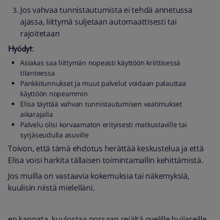
Jos vahvaa tunnistautumista ei tehdä annetussa
ajassa, liittymä suljetaan automaattisesti tai
rajoitetaan
Hyödyt:
Asiakas saa liittymän nopeasti käyttöön kriittisessä
tilanteessa
Pankkitunnukset ja muut palvelut voidaan palauttaa
käyttöön nopeammin
Elisa täyttää vahvan tunnistautumisen vaatimukset
aikarajalla
Palvelu olisi korvaamaton erityisesti matkustaville tai
syrjäseudulla asuville
Toivon, että tämä ehdotus herättää keskustelua ja että
Elisa voisi harkita tällaisen toimintamallin kehittämistä.
Jos muilla on vastaavia kokemuksia tai näkemyksiä,
kuulisin niistä mielelläni.
en kannata. kuulostaa porsaan reiältä ovelille huijareille.