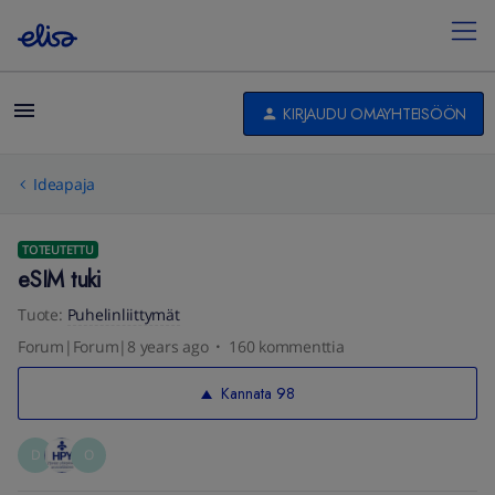
KIRJAUDU OMAYHTEISÖÖN
Ideapaja
TOTEUTETTU
eSIM tuki
Tuote
:
Puhelinliittymät
Forum|Forum|8 years ago
160 kommenttia
Kannata
98
D
O