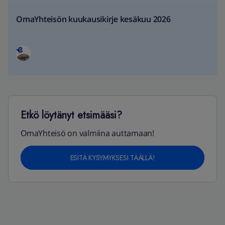
OmaYhteisön kuukausikirje kesäkuu 2026
Etkö löytänyt etsimääsi?
OmaYhteisö on valmiina auttamaan!
ESITÄ KYSYMYKSESI TÄÄLLÄ!