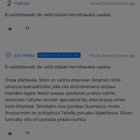
matiaas
Forum|Forum|8 years ago
Ei valitettavasti ole vielä mitään kerrottavaksi saakka.
Joni-Pekka
Forum|Forum|8 years ago
KESKUSTELUN ALOITTAJA
J
Ei valitettavasti ole vielä mitään kerrottavaksi saakka.
Onpa yllättävää. Moni on valmis ottamaan liittymän miltä
tahansa operaattorilta, joka sitä ensimmäisenä tarjoaa.
Itselläkin Apple Watch kaipaa päivitystä ja olisin valmis
ostamaan Cellular-version operaattorilta, joka tarjoaa siihen
esim-liittymää. Teliallakin asia jumittaa Suomessa, mutta
Virossa esim on jo käytössä Telialla joissakin älykelloissa. Elisan
kannalta olisi siis parasta pistää vauhtia.