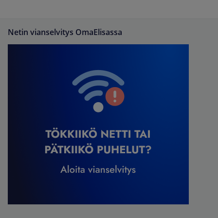
Netin vianselvitys OmaElisassa