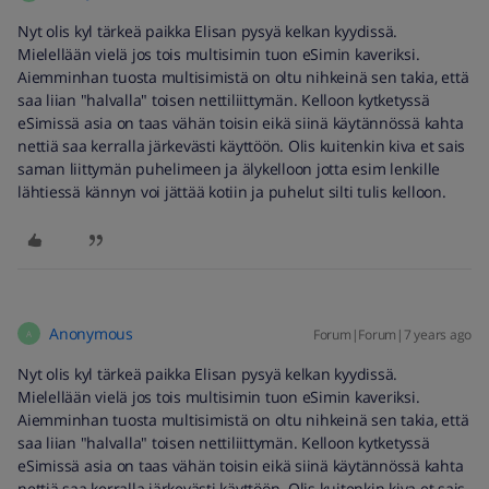
Nyt olis kyl tärkeä paikka Elisan pysyä kelkan kyydissä.
Mielellään vielä jos tois multisimin tuon eSimin kaveriksi.
Aiemminhan tuosta multisimistä on oltu nihkeinä sen takia, että
saa liian "halvalla" toisen nettiliittymän. Kelloon kytketyssä
eSimissä asia on taas vähän toisin eikä siinä käytännössä kahta
nettiä saa kerralla järkevästi käyttöön. Olis kuitenkin kiva et sais
saman liittymän puhelimeen ja älykelloon jotta esim lenkille
lähtiessä kännyn voi jättää kotiin ja puhelut silti tulis kelloon.
Anonymous
Forum|Forum|7 years ago
A
Nyt olis kyl tärkeä paikka Elisan pysyä kelkan kyydissä.
Mielellään vielä jos tois multisimin tuon eSimin kaveriksi.
Aiemminhan tuosta multisimistä on oltu nihkeinä sen takia, että
saa liian "halvalla" toisen nettiliittymän. Kelloon kytketyssä
eSimissä asia on taas vähän toisin eikä siinä käytännössä kahta
nettiä saa kerralla järkevästi käyttöön. Olis kuitenkin kiva et sais