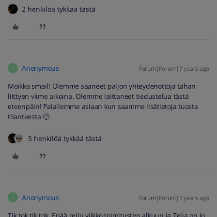
2 henkilöä tykkää tästä
Anonymous
Forum|Forum|7 years ago
A
Moikka smail! Olemme saaneet paljon yhteydenottoja tähän
liittyen viime aikoina. Olemme laittaneet tiedustelua tästä
eteenpäin! Palailemme asiaan kun saamme lisätietoja tuosta
tilanteesta 🙂
5 henkilöä tykkää tästä
Anonymous
Forum|Forum|7 years ago
A
Tik tok tik tok. Enää reilu viikko toimitusten alkuun ja Telia on jo