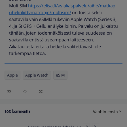
MultiSIM
https://elisa.fi/asiakaspalvelu/aihe/matkap
uhelinliittymat/ohje/multisim/
on toistaiseksi
saatavilla vain eSIMIä tukeviin Apple Watch (Series 3,
4, ja 5) GPS + Cellular älykelloihin. Palvelu on julkaistu
tänään, joten todennäköisesti tulevaisuudessa on
saatavilla entistä useampaan laitteeseen.
Aikataulusta ei tällä hetkellä valitettavasti ole
tarkempaa tietoa.
Apple
Apple Watch
eSIM
160 kommenttia
Vanhin ensin