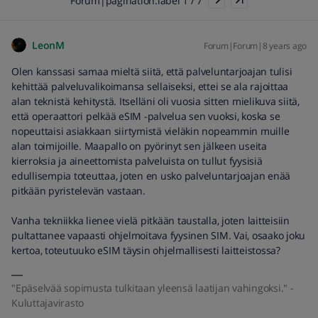
Forum|pagination.label 1 / 7
LeonM
Forum|Forum|8 years ago
Olen kanssasi samaa mieltä siitä, että palveluntarjoajan tulisi
kehittää palveluvalikoimansa sellaiseksi, ettei se ala rajoittaa
alan teknistä kehitystä. Itselläni oli vuosia sitten mielikuva siitä,
että operaattori pelkää eSIM -palvelua sen vuoksi, koska se
nopeuttaisi asiakkaan siirtymistä vieläkin nopeammin muille
alan toimijoille. Maapallo on pyörinyt sen jälkeen useita
kierroksia ja aineettomista palveluista on tullut fyysisiä
edullisempia toteuttaa, joten en usko palveluntarjoajan enää
pitkään pyristelevän vastaan.
Vanha tekniikka lienee vielä pitkään taustalla, joten laitteisiin
pultattanee vapaasti ohjelmoitava fyysinen SIM. Vai, osaako joku
kertoa, toteutuuko eSIM täysin ohjelmallisesti laitteistossa?
"Epäselvää sopimusta tulkitaan yleensä laatijan vahingoksi." -
Kuluttajavirasto