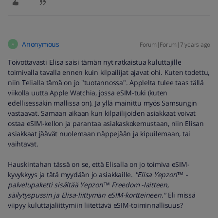
Anonymous
Forum|Forum|7 years ago
A
Toivottavasti Elisa saisi tämän nyt ratkaistua kuluttajille
toimivalla tavalla ennen kuin kilpailijat ajavat ohi. Kuten todettu,
niin Telialla tämä on jo "tuotannossa". Applelta tulee taas tällä
viikolla uutta Apple Watchia, jossa eSIM-tuki (kuten
edellisessäkin mallissa on). Ja yllä mainittu myös Samsungin
vastaavat. Samaan aikaan kun kilpailijoiden asiakkaat voivat
ostaa eSIM-kellon ja parantaa asiakaskokemustaan, niin Elisan
asiakkaat jäävät nuolemaan näppejään ja kipuilemaan, tai
vaihtavat.
Hauskintahan tässä on se, että Elisalla on jo toimiva eSIM-
kyvykkyys ja tätä myydään jo asiakkaille.
"Elisa Yepzon™ -
palvelupaketti sisältää Yepzon™ Freedom -laitteen,
säilytyspussin ja Elisa-liittymän eSIM-kortteineen."
Eli missä
viipyy kuluttajaliittymiin liitettävä eSIM-toiminnallisuus?