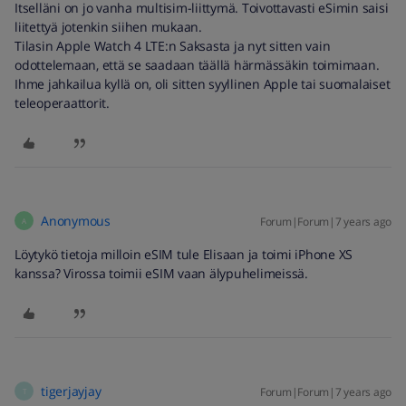
Itselläni on jo vanha multisim-liittymä. Toivottavasti eSimin saisi
liitettyä jotenkin siihen mukaan.
Tilasin Apple Watch 4 LTE:n Saksasta ja nyt sitten vain
odottelemaan, että se saadaan täällä härmässäkin toimimaan.
Ihme jahkailua kyllä on, oli sitten syyllinen Apple tai suomalaiset
teleoperaattorit.
Anonymous
Forum|Forum|7 years ago
A
Löytykö tietoja milloin eSIM tule Elisaan ja toimi iPhone XS
kanssa? Virossa toimii eSIM vaan älypuhelimeissä.
tigerjayjay
Forum|Forum|7 years ago
T