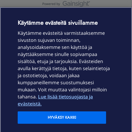
OmaYhteisö-käyttöehdot
Accessibility statement
Käytämme evästeitä sivuillamme
Käytämme evästeitä varmistaaksemme
sivuston sujuvan toiminnan,
Laitteet & liittymät
analysoidaksemme sen käyttöä ja
näyttääksemme sinulle sopivampaa
sisältöä, etuja ja tarjouksia. Evästeiden
Palvelut
avulla kerättyjä tietoja, kuten selaintietoja
ja ostotietoja, voidaan jakaa
Tuki
kumppaneillemme suostumuksesi
mukaan. Voit muuttaa valintojasi milloin
tahansa.
Lue lisää tietosuojasta ja
Ajankohtaista
evästeistä.
Elisa Oyj
HYVÄKSY KAIKKI
In English