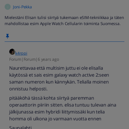
Joni-Pekka
J
Mielestäni Elisan tulisi siirtyä tukemaan eSIM-tekniikkaa ja täten
mahdollistaa esim Apple Watch Cellularin toiminta Suomessa.
k4rppi
Forum|Forum|6 years ago
Naurettavaa että multisim juttu ei ole elisalla
käytössä et sais esim galaxy watch active 2:seen
saman numeron kun kännykän. Telialla moinen
onnistuu helposti.
pitääköhä tässä kohta siirtyä paremman
operaattorin piiriin sitten. elisa tuntuu tulevan aina
jälkijunassa esim hybridi liittymissäki kun telia
homma oli ulkona jo varmaan vuotta ennen
Saunalahti