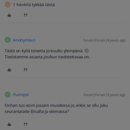
1 henkilö tykkää tästä
L
Anonymous
Forum|Forum|8 years ago
A
Tästä on kyllä toivetta jo kuultu ylempänä. 🙂
Tiedotamme asiasta jos/kun tiedotettavaa on.
Purnipsi
Forum|Forum|8 years ago
P
Onhan tuo esim jossain muodossa jo, eikös se ollu joku
seurantalaite Elisalla jo olemassa?