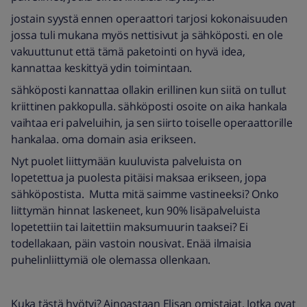
jostain syystä ennen operaattori tarjosi kokonaisuuden
jossa tuli mukana myös nettisivut ja sähköposti. en ole
vakuuttunut että tämä paketointi on hyvä idea,
kannattaa keskittyä ydin toimintaan.
sähköposti kannattaa ollakin erillinen kun siitä on tullut
kriittinen pakkopulla. sähköposti osoite on aika hankala
vaihtaa eri palveluihin, ja sen siirto toiselle operaattorille
hankalaa. oma domain asia erikseen.
Nyt puolet liittymään kuuluvista palveluista on
lopetettua ja puolesta pitäisi maksaa erikseen, jopa
sähköpostista. Mutta mitä saimme vastineeksi? Onko
liittymän hinnat laskeneet, kun 90% lisäpalveluista
lopetettiin tai laitettiin maksumuurin taaksei? Ei
todellakaan, päin vastoin nousivat. Enää ilmaisia
puhelinliittymiä ole olemassa ollenkaan.
Kuka tästä hyötyi? Ainoastaan Elisan omistajat. Jotka ovat