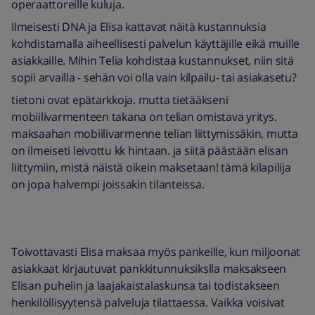
operaattoreille kuluja.
Ilmeisesti DNA ja Elisa kattavat näitä kustannuksia
kohdistamalla aiheellisesti palvelun käyttäjille eikä muille
asiakkaille. Mihin Telia kohdistaa kustannukset, niin sitä
sopii arvailla - sehän voi olla vain kilpailu- tai asiakasetu?
tietoni ovat epätarkkoja. mutta tietääkseni
mobiilivarmenteen takana on telian omistava yritys.
maksaahan mobiilivarmenne telian liittymissäkin, mutta
on ilmeiseti leivottu kk hintaan. ja siitä päästään elisan
liittymiin, mistä näistä oikein maksetaan! tämä kilapilija
on jopa halvempi joissakin tilanteissa.
Toivottavasti Elisa maksaa myös pankeille, kun miljoonat
asiakkaat kirjautuvat pankkitunnuksikslla maksakseen
Elisan puhelin ja laajakaistalaskunsa tai todistakseen
henkilöllisyytensä palveluja tilattaessa. Vaikka voisivat