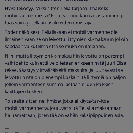
Hyvä tekosyy. Miksi sitten Telia tarjoaa ilmaiseksi
mobiilivarmennetta? Ei tossa muu kun rahastaminen ja
taas vain ajatellaan osakkeiden omistajia.
Todennäköisesti Teliallakaan ei mobiilivarmenne ole
ilmainen vaan se on leivottu liittymien kk-maksuun jolloin
saadaan vaikutelma että se muka on ilmainen.
Niin, mutta liittymien kk-maksuihin leivottu on parempi
vaihtoehto kuin että veloitetaan erikseen mitä juuri Elisa
tekee. Säästyy ylimääräiseltä maksulta. Ja luultavasti se
leivottu hinta on pienempi koska niitä liittymiä on paljon
jolloin varmenteen summa jaetaan niiden kaikkien
käyttäjien kesken.
Toisaalta sitten ne ihmiset jotka ei käytä/tarvitse
mobiilivarmennetta, joutuvat siitä Telialla maksamaan
haluamattaan, joten tää on vähän kaksipiippuinen asia.