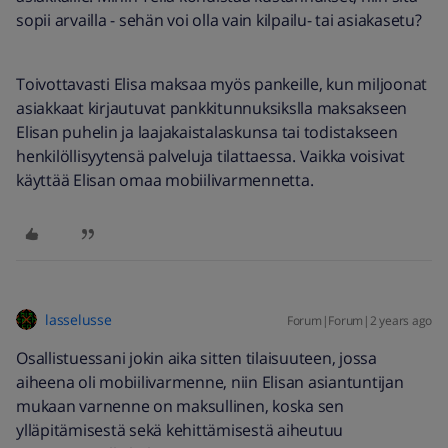
sopii arvailla - sehän voi olla vain kilpailu- tai asiakasetu?
Toivottavasti Elisa maksaa myös pankeille, kun miljoonat
asiakkaat kirjautuvat pankkitunnuksikslla maksakseen
Elisan puhelin ja laajakaistalaskunsa tai todistakseen
henkilöllisyytensä palveluja tilattaessa. Vaikka voisivat
käyttää Elisan omaa mobiilivarmennetta.
lasselusse
Forum|Forum|2 years ago
Osallistuessani jokin aika sitten tilaisuuteen, jossa
aiheena oli mobiilivarmenne, niin Elisan asiantuntijan
mukaan varnenne on maksullinen, koska sen
ylläpitämisestä sekä kehittämisestä aiheutuu