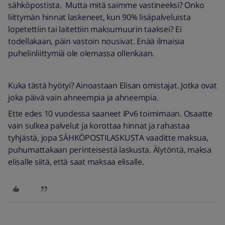
sähköpostista. Mutta mitä saimme vastineeksi? Onko
liittymän hinnat laskeneet, kun 90% lisäpalveluista
lopetettiin tai laitettiin maksumuurin taaksei? Ei
todellakaan, päin vastoin nousivat. Enää ilmaisia
puhelinliittymiä ole olemassa ollenkaan.
Kuka tästä hyötyi? Ainoastaan Elisan omistajat. Jotka ovat
joka päivä vain ahneempia ja ahneempia.
Ette edes 10 vuodessa saaneet IPv6 toimimaan. Osaatte
vain sulkea palvelut ja korottaa hinnat ja rahastaa
tyhjästä, jopa SÄHKÖPOSTILASKUSTA vaaditte maksua,
puhumattakaan perinteisestä laskusta. Älytöntä, maksa
elisalle siitä, että saat maksaa elisalle.