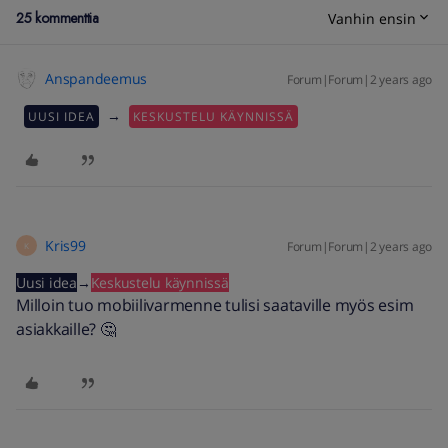
25 kommenttia
Vanhin ensin
Anspandeemus
Forum|Forum|2 years ago
→
UUSI IDEA
KESKUSTELU KÄYNNISSÄ
Kris99
Forum|Forum|2 years ago
K
Uusi idea
→
Keskustelu käynnissä
Milloin tuo mobiilivarmenne tulisi saataville myös esim
asiakkaille? 🤔