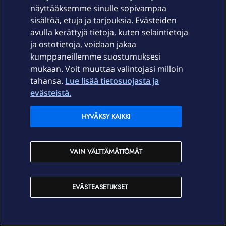
näyttääksemme sinulle sopivampaa
Pahaa pelkään että jos digitaalinen henkkari tai ajokortti
sisältöä, etuja ja tarjouksia. Evästeiden
otetaan käyttöön niin kräkkerit ja rikolliset osaa kyllä
avulla kerättyjä tietoja, kuten selaintietoja
murtaa ne ja käyttää hyväkseen niitä, siksi luotan
ja ostotietoja, voidaan jakaa
enemmän vanhanaikaiseen muoviseen henkkariin ja
kumppaneillemme suostumuksesi
ajokorttiin. Ja tosiaan toivon että ne digitaaliset versiot
mukaan. Voit muuttaa valintojasi milloin
on vapaaehtoisia, ei pakollisia.
tahansa.
Lue lisää tietosuojasta ja
evästeistä.
Mm. Elisa Viihde laajakaistalla, Elisa K1-liittymiä ym. Elisalta
HYVÄKSY KAIKKI
VAIN VÄLTTÄMÄTTÖMÄT
lasselusse
Forum|Forum|2 years ago
Pahaa pelkään että jos digitaalinen henkkari tai ajokortti
EVÄSTEASETUKSET
otetaan käyttöön niin kräkkerit ja rikolliset osaa kyllä
murtaa ne ja käyttää hyväkseen niitä, siksi luotan
enemmän vanhanaikaiseen muoviseen henkkariin ja