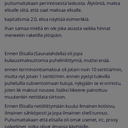
puhumattakaan perinteisestä laskusta. Älytöntä, maksa
elisalle siitä, että saat maksaa elisalle.
kapitalismia 2.0, elisa näyttää esimerkkiä.
ihan samaa mieltä en ole joka asiasta vaikka hinnat
meneekin raketilla ylöspäin.
Ennen Elisalla (Saunalahdella) oli jopa
kukausimaksuttomia puhelinliittymiä, muttei enää.
ennen terminointiamaksut oli jotain noin 10 senttiä/min,
mutta nyt jotain 1 sentti/min. ennen pystyi tulevilla
puheluilla subventoimaan kuluja. nykyjään se ei onnistu,
joten kk maksut nousee. lisäksi liikeene painottuu
muutenkin nettidata siirtoon.
Ennen Elisalla nettiliittymään kuului ilmainen kotisivu,
ilmainen sähköposti ja jopa ilmainen shell tunnus.
Puhumattakaan että elisalla oli omat usenet, irc, proxy
palvelimet, jotka olivat ilmaisia käyttäjille.