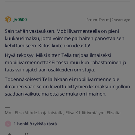
JV0600
Forum|Forum|2 years ago
Sain tähän vastauksen. Mobiilivarmenteella on pieni
kuukausimaksu, jotta voimme parhaiten panostaa sen
kehittämiseen. Kiitos kuitenkin ideasta!
Hyvä tekosyy. Miksi sitten Telia tarjoaa ilmaiseksi
mobiilivarmennetta? Ei tossa muu kun rahastaminen ja
taas vain ajatellaan osakkeiden omistajia.
Todennäköisesti Teliallakaan ei mobiilivarmenne ole
ilmainen vaan se on leivottu liittymien kk-maksuun jolloin
saadaan vaikutelma että se muka on ilmainen.
Mm. Elisa Viihde laajakaistalla, Elisa K1-liittymiä ym. Elisalta
1 henkilö tykkää tästä
G