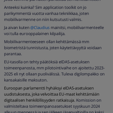
Anteeksi kuinka? Sim application toolkit on jo
parikymmentä vuotta vanhaa tekniikkaa, joten
mobiilivarmenne on niin kutsutusti valmis.
Ja aivan kuten
@Claudius
mainitsi, mobiilivarmenteelle
voi tulla eurooppalainen kilpailija.
Mobiilivarmenteeseen ollan kehittämässä mm
biometristä tunnistusta, joten käytettävyyttä voidaan
parantaa.
EU-tasolla on tehty päätöksiä eIDAS-asetuksen
toimeenpanosta, mm pilotointivaihe on ajoitettu 2023-
2025 eli nyt ollaan puolivälissä. Tuleva digilompakko on
kansakaisille maksuton.
Euroopan parlamentti hyhäksyi eIDAS-asetuksen
uudistuksesta, joka velvoittaa EU-maat kehittämään
digitaalisen henkilöllisyyden ratkaisuja.
Komission on
valmisteltava toimeenpanoasetukset syyskuun 2024
alkuun mennessä ja sen jälkeen jäsenvaltioilla on kaksi