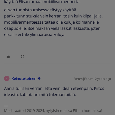
käyttää Elisan omaa mobiilivarmennetta.
elisan tunnistaumisessa täytyy käyttää
pankkitunnistuksia vain kerran, tosin kuin kilpailijalla.
mobiilivarmenteessa taitaa olla kuluja kolmannelle
osapuolelle. itse maksan vielä laskut laskuista, joten
elisalle ei tule ylimääräisiä kuluja.
Keinotekoinen
Forum|Forum|2 years ago
K
Ääniä tuli sen verran, että vein idean eteenpäin. Kiitos
ideasta, katsotaan mitä tuleman pitää.
Moderaattori 2019-2024, nykyisin muissa Elisan hommissa!