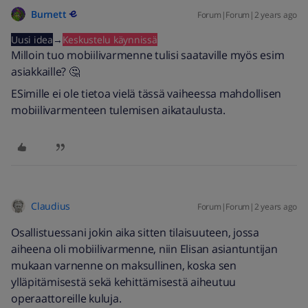
Burnett
Forum|Forum|2 years ago
Uusi idea
→
Keskustelu käynnissä
Milloin tuo mobiilivarmenne tulisi saataville myös esim
asiakkaille? 🤔
ESimille ei ole tietoa vielä tässä vaiheessa mahdollisen
mobiilivarmenteen tulemisen aikataulusta.
Claudius
Forum|Forum|2 years ago
Osallistuessani jokin aika sitten tilaisuuteen, jossa
aiheena oli mobiilivarmenne, niin Elisan asiantuntijan
mukaan varnenne on maksullinen, koska sen
ylläpitämisestä sekä kehittämisestä aiheutuu
operaattoreille kuluja.