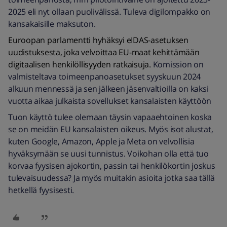
2025 eli nyt ollaan puolivälissä. Tuleva digilompakko on
kansakaisille maksuton.
Euroopan parlamentti hyhäksyi eIDAS-asetuksen
uudistuksesta, joka velvoittaa EU-maat kehittämään
digitaalisen henkilöllisyyden ratkaisuja.
Komission on
valmisteltava toimeenpanoasetukset syyskuun 2024
alkuun mennessä ja sen jälkeen jäsenvaltioilla on kaksi
vuotta aikaa julkaista sovellukset kansalaisten käyttöön
Tuon käyttö tulee olemaan täysin vapaaehtoinen koska
se on meidän EU kansalaisten oikeus. Myös isot alustat,
kuten Google, Amazon, Apple ja Meta on velvollisia
hyväksymään se uusi tunnistus. Voikohan olla että tuo
korvaa fyysisen ajokortin, passin tai henkilökortin joskus
tulevaisuudessa? Ja myös muitakin asioita jotka saa tällä
hetkellä fyysisesti.