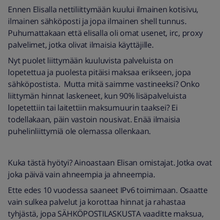
Ennen Elisalla nettiliittymään kuului ilmainen kotisivu,
ilmainen sähköposti ja jopa ilmainen shell tunnus.
Puhumattakaan että elisalla oli omat usenet, irc, proxy
palvelimet, jotka olivat ilmaisia käyttäjille.
Nyt puolet liittymään kuuluvista palveluista on
lopetettua ja puolesta pitäisi maksaa erikseen, jopa
sähköpostista. Mutta mitä saimme vastineeksi? Onko
liittymän hinnat laskeneet, kun 90% lisäpalveluista
lopetettiin tai laitettiin maksumuurin taaksei? Ei
todellakaan, päin vastoin nousivat. Enää ilmaisia
puhelinliittymiä ole olemassa ollenkaan.
Kuka tästä hyötyi? Ainoastaan Elisan omistajat. Jotka ovat
joka päivä vain ahneempia ja ahneempia.
Ette edes 10 vuodessa saaneet IPv6 toimimaan. Osaatte
vain sulkea palvelut ja korottaa hinnat ja rahastaa
tyhjästä, jopa SÄHKÖPOSTILASKUSTA vaaditte maksua,