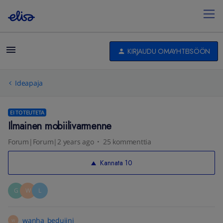
KIRJAUDU OMAYHTEISÖÖN
Ideapaja
EI TOTEUTETA
Ilmainen mobiilivarmenne
Forum|Forum|2 years ago
25 kommenttia
Kannata
10
G
W
L
wanha_beduiini
W