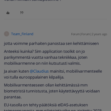
Team_Finland
Forum|Forum|2 years ago
T
jotta voimme parhaiten panostaa sen kehittämiseen
Anteeksi kuinka? Sim application toolkit on jo
parikymmentä vuotta vanhaa tekniikkaa, joten
mobiilivarmenne on niin kutsutusti valmis.
Ja aivan kuten
@Claudius
mainitsi, mobiilivarmenteelle
voi tulla eurooppalainen kilpailija.
Mobiilivarmenteeseen ollan kehittämässä mm
biometristä tunnistusta, joten käytettävyyttä voidaan
parantaa.
EU-tasolla on tehty päätöksiä eIDAS-asetuksen
toimeenpanosta, mm pilotointivaihe on ajoitettu 2023-