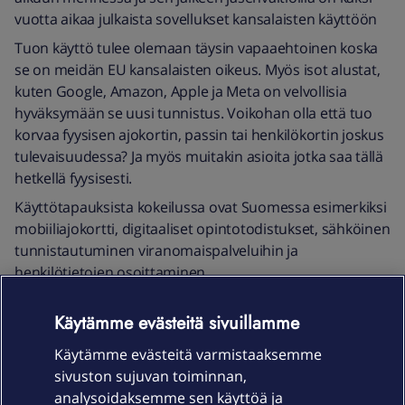
vuotta aikaa julkaista sovellukset kansalaisten käyttöön
Tuon käyttö tulee olemaan täysin vapaaehtoinen koska
se on meidän EU kansalaisten oikeus. Myös isot alustat,
kuten Google, Amazon, Apple ja Meta on velvollisia
hyväksymään se uusi tunnistus. Voikohan olla että tuo
korvaa fyysisen ajokortin, passin tai henkilökortin joskus
tulevaisuudessa? Ja myös muitakin asioita jotka saa tällä
hetkellä fyysisesti.
Käyttötapauksista kokeilussa ovat Suomessa esimerkiksi
mobiiliajokortti, digitaaliset opintotodistukset, sähköinen
tunnistautuminen viranomaispalveluihin ja
henkilötietojen osoittaminen.
Käytämme evästeitä sivuillamme
Käytämme evästeitä varmistaaksemme
sivuston sujuvan toiminnan,
analysoidaksemme sen käyttöä ja
JV0600
Forum|Forum|2 years ago