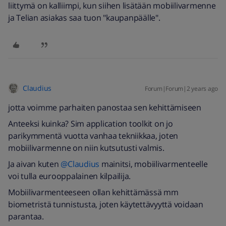
liittymä on kalliimpi, kun siihen lisätään mobiilivarmenne
ja Telian asiakas saa tuon "kaupanpäälle".
Claudius
Forum|Forum|2 years ago
jotta voimme parhaiten panostaa sen kehittämiseen
Anteeksi kuinka? Sim application toolkit on jo
parikymmentä vuotta vanhaa tekniikkaa, joten
mobiilivarmenne on niin kutsutusti valmis.
Ja aivan kuten
@Claudius
mainitsi, mobiilivarmenteelle
voi tulla eurooppalainen kilpailija.
Mobiilivarmenteeseen ollan kehittämässä mm
biometristä tunnistusta, joten käytettävyyttä voidaan
parantaa.