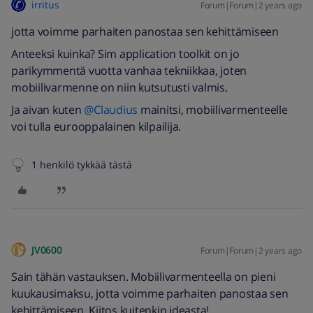
irritus
Forum|Forum|2 years ago
jotta voimme parhaiten panostaa sen kehittämiseen
Anteeksi kuinka? Sim application toolkit on jo
parikymmentä vuotta vanhaa tekniikkaa, joten
mobiilivarmenne on niin kutsutusti valmis.
Ja aivan kuten
@Claudius
mainitsi, mobiilivarmenteelle
voi tulla eurooppalainen kilpailija.
1 henkilö tykkää tästä
JV0600
Forum|Forum|2 years ago
Sain tähän vastauksen. Mobiilivarmenteella on pieni
kuukausimaksu, jotta voimme parhaiten panostaa sen
kehittämiseen. Kiitos kuitenkin ideasta!