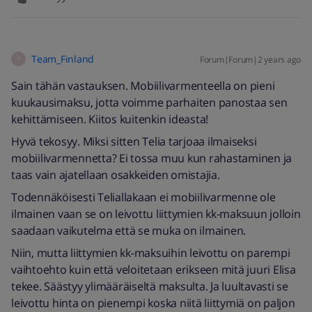
Team_Finland
Forum|Forum|2 years ago
T
Sain tähän vastauksen. Mobiilivarmenteella on pieni
kuukausimaksu, jotta voimme parhaiten panostaa sen
kehittämiseen. Kiitos kuitenkin ideasta!
Hyvä tekosyy. Miksi sitten Telia tarjoaa ilmaiseksi
mobiilivarmennetta? Ei tossa muu kun rahastaminen ja
taas vain ajatellaan osakkeiden omistajia.
Todennäköisesti Teliallakaan ei mobiilivarmenne ole
ilmainen vaan se on leivottu liittymien kk-maksuun jolloin
saadaan vaikutelma että se muka on ilmainen.
Niin, mutta liittymien kk-maksuihin leivottu on parempi
vaihtoehto kuin että veloitetaan erikseen mitä juuri Elisa
tekee. Säästyy ylimääräiseltä maksulta. Ja luultavasti se
leivottu hinta on pienempi koska niitä liittymiä on paljon