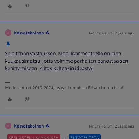
Keinotekoinen
Forum|Forum|2 years ago
K
Sain tähän vastauksen. Mobiilivarmenteella on pieni
kuukausimaksu, jotta voimme parhaiten panostaa sen
kehittämiseen. Kiitos kuitenkin ideasta!
Moderaattori 2019-2024, nykyisin muissa Elisan hommissa!
Keinotekoinen
Forum|Forum|2 years ago
K
→
KESKUSTELU KÄYNNISSÄ
EI TOTEUTETA