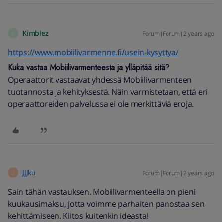
Kimblez
Forum|Forum|2 years ago
K
https://www.mobiilivarmenne.fi/usein-kysyttya/
Kuka vastaa Mobiilivarmenteesta ja ylläpitää sitä?
Operaattorit vastaavat yhdessä Mobiilivarmenteen
tuotannosta ja kehityksestä. Näin varmistetaan, että eri
operaattoreiden palvelussa ei ole merkittäviä eroja.
JJJku
Forum|Forum|2 years ago
J
Sain tähän vastauksen. Mobiilivarmenteella on pieni
kuukausimaksu, jotta voimme parhaiten panostaa sen
kehittämiseen. Kiitos kuitenkin ideasta!