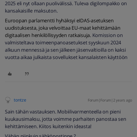
2025 eli nyt ollaan puolivälissä. Tuleva digilompakko on
kansakaisille maksuton.
Euroopan parlamentti hyhäksyi eIDAS-asetuksen
uudistuksesta, joka velvoittaa EU-maat kehittämään
digitaalisen henkilöllisyyden ratkaisuja.
Komission on
valmisteltava toimeenpanoasetukset syyskuun 2024
alkuun mennessä ja sen jälkeen jäsenvaltioilla on kaksi
vuotta aikaa julkaista sovellukset kansalaisten käyttöön
tontze
Forum|Forum|2 years ago
Sain tähän vastauksen. Mobiilivarmenteella on pieni
kuukausimaksu, jotta voimme parhaiten panostaa sen
kehittämiseen. Kiitos kuitenkin ideasta!
Vähän niinkuin sähköpostinne ?