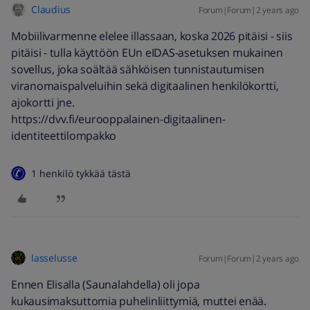
Claudius
Forum|Forum|2 years ago
Mobiilivarmenne elelee illassaan, koska 2026 pitäisi - siis
pitäisi - tulla käyttöön EUn eIDAS-asetuksen mukainen
sovellus, joka soältää sähköisen tunnistautumisen
viranomaispalveluihin sekä digitaalinen henkilökortti,
ajokortti jne.
https://dvv.fi/eurooppalainen-digitaalinen-
identiteettilompakko
1 henkilö tykkää tästä
lasselusse
Forum|Forum|2 years ago
Ennen Elisalla (Saunalahdella) oli jopa
kukausimaksuttomia puhelinliittymiä, muttei enää.