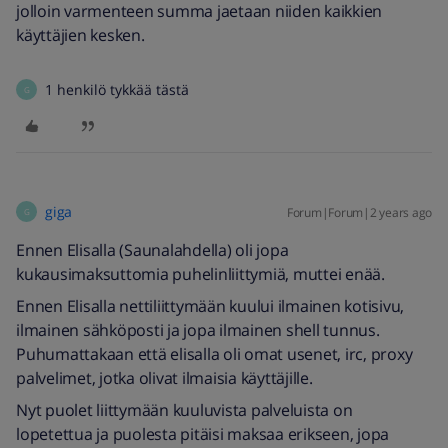
jolloin varmenteen summa jaetaan niiden kaikkien
käyttäjien kesken.
1 henkilö tykkää tästä
G
giga
Forum|Forum|2 years ago
G
Ennen Elisalla (Saunalahdella) oli jopa
kukausimaksuttomia puhelinliittymiä, muttei enää.
Ennen Elisalla nettiliittymään kuului ilmainen kotisivu,
ilmainen sähköposti ja jopa ilmainen shell tunnus.
Puhumattakaan että elisalla oli omat usenet, irc, proxy
palvelimet, jotka olivat ilmaisia käyttäjille.
Nyt puolet liittymään kuuluvista palveluista on
lopetettua ja puolesta pitäisi maksaa erikseen, jopa