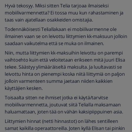
Hyvä tekosyy. Miksi sitten Telia tarjoaa ilmaiseksi
mobiilivarmennetta? Ei tossa muu kun rahastaminen ja
taas vain ajatellaan osakkeiden omistajia.
Todennäköisesti Teliallakaan ei mobiilivarmenne ole
ilmainen vaan se on leivottu liittymien kk-maksuun jolloin
saadaan vaikutelma että se muka on ilmainen.
Niin, mutta liittymien kk-maksuihin leivottu on parempi
vaihtoehto kuin että veloitetaan erikseen mitä juuri Elisa
tekee. Säästyy ylimääräiseltä maksulta. Ja luultavasti se
leivottu hinta on pienempi koska niitä liittymiä on paljon
jolloin varmenteen summa jaetaan niiden kaikkien
käyttäjien kesken.
Toisaalta sitten ne ihmiset jotka ei käytä/tarvitse
mobiilivarmennetta, joutuvat siitä Telialla maksamaan
haluamattaan, joten tää on vähän kaksipiippuinen asia.
Liittymien hinnat (netti hinnastot) on lähes sentilleen
samat kaikilla operaattoreilla. Joten kyllä Elisan tai pinkin