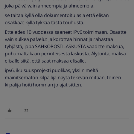
joka päivä vain ahneempia ja ahneempia.
se taitaa kyllä olla dokumentoitu asia että elisan
osakkaat kyllä tykkää tästä touhusta.
Ette edes 10 vuodessa saaneet IPv6 toimimaan. Osaatte
vain sulkea palvelut ja korottaa hinnat ja rahastaa
tyhjästä, jopa SÄHKÖPOSTILASKUSTA vaaditte maksua,
puhumattakaan perinteisestä laskusta. Älytöntä, maksa
elisalle siitä, että saat maksaa elisalle.
ipv6, ikuisuusprojekti puolikas, yksi nimeltä
mainitsematon kilpailija näytä tekevän mitään. toinen
kilpalija hoiti homman jo ajat sitten.