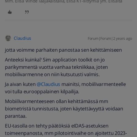
Mm. Elisa Viihde laajakaistalla, Elisa K1-liittymiä ym. Elisalta
Claudius
Forum|Forum|2 years ago
jotta voimme parhaiten panostaa sen kehittämiseen
Anteeksi kuinka? Sim application toolkit on jo
parikymmentä vuotta vanhaa tekniikkaa, joten
mobiilivarmenne on niin kutsutusti valmis.
Ja aivan kuten
@Claudius
mainitsi, mobiilivarmenteelle
voi tulla eurooppalainen kilpailija.
Mobiilivarmenteeseen ollan kehittämässä mm
biometristä tunnistusta, joten käytettävyyttä voidaan
parantaa.
EU-tasolla on tehty päätöksiä eIDAS-asetuksen
toimeenpanosta, mm pilotointivaihe on ajoitettu 2023-