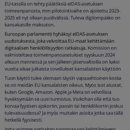
EU-tasolla on tehty päätöksiä eIDAS-asetuksen
toimeenpanosta, mm pilotointivaihe on ajoitettu 2023-
2025 eli nyt ollaan puolivälissä. Tuleva digilompakko on
kansakaisille maksuton.
Euroopan parlamentti hyhäksyi eIDAS-asetuksen
uudistuksesta, joka velvoittaa EU-maat kehittämään
digitaalisen henkilöllisyyden ratkaisuja.
Komission on
valmisteltava toimeenpanoasetukset syyskuun 2024
alkuun mennessä ja sen jälkeen jäsenvaltioilla on kaksi
vuotta aikaa julkaista sovellukset kansalaisten käyttöön
Tuon käyttö tulee olemaan täysin vapaaehtoinen koska
se on meidän EU kansalaisten oikeus. Myös isot alustat,
kuten Google, Amazon, Apple ja Meta on velvollisia
hyväksymään se uusi tunnistus. Voikohan olla että tuo
korvaa fyysisen ajokortin, passin tai henkilökortin joskus
tulevaisuudessa? Ja myös muitakin asioita jotka saa tällä
hetkellä fyysisesti.
jotta voimme parhaiten panostaa sen kehittämiseen