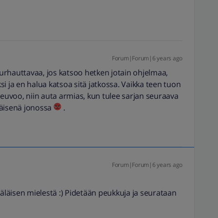
Forum|Forum|6 years ago
rhauttavaa, jos katsoo hetken jotain ohjelmaa,
i ja en halua katsoa sitä jatkossa. Vaikka teen tuon
uvoo, niin auta armias, kun tulee sarjan seuraava
mäisenä jonossa
.
Forum|Forum|6 years ago
läisen mielestä :) Pidetään peukkuja ja seurataan