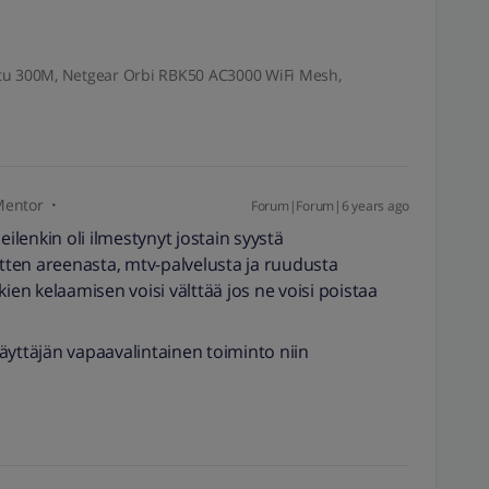
itu 300M, Netgear Orbi RBK50 AC3000 WiFi Mesh,
entor
Forum|Forum|6 years ago
eilenkin oli ilmestynyt jostain syystä
ten areenasta, mtv-palvelusta ja ruudusta
ien kelaamisen voisi välttää jos ne voisi poistaa
 käyttäjän vapaavalintainen toiminto niin