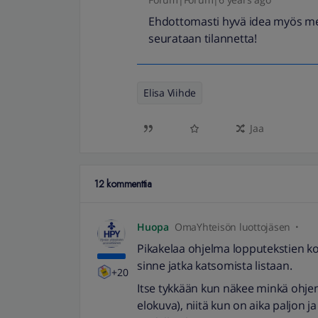
Ehdottomasti hyvä idea myös mei
seurataan tilannetta!
Elisa Viihde
Jaa
12 kommenttia
Huopa
OmaYhteisön luottojäsen
Pikakelaa ohjelma lopputekstien ko
sinne jatka katsomista listaan.
+20
Itse tykkään kun näkee minkä ohjem
elokuva), niitä kun on aika paljon ja