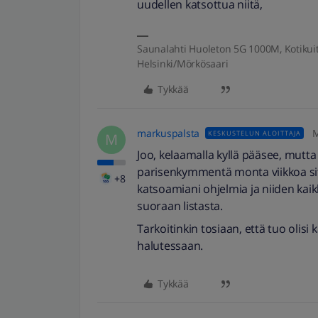
uudellen katsottua niitä,
Saunalahti Huoleton 5G 1000M, Kotiku
Helsinki/Mörkösaari
Tykkää
markuspalsta
M
KESKUSTELUN ALOITTAJA
M
Joo, kelaamalla kyllä pääsee, mutta 
parisenkymmentä monta viikkoa sit
+8
katsoamiani ohjelmia ja niiden kaikk
suoraan listasta.
Tarkoitinkin tosiaan, että tuo olisi
halutessaan.
Tykkää