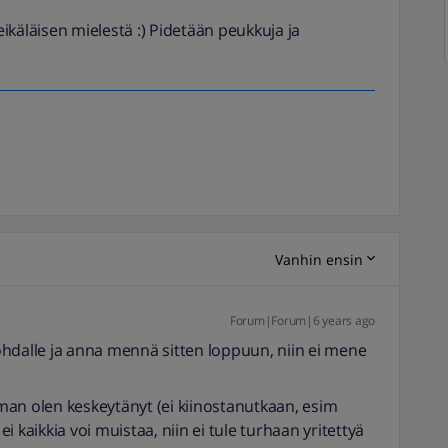
käläisen mielestä :) Pidetään peukkuja ja
Vanhin ensin
Forum|Forum|6 years ago
hdalle ja anna mennä sitten loppuun, niin ei mene
an olen keskeytänyt (ei kiinostanutkaan, esim
 ei kaikkia voi muistaa, niin ei tule turhaan yritettyä