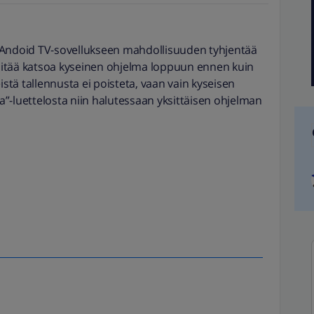
 ja Andoid TV-sovellukseen mahdollisuuden tyhjentää
ä pitää katsoa kyseinen ohjelma loppuun ennen kuin
seistä tallennusta ei poisteta, vaan vain kyseisen
-luettelosta niin halutessaan yksittäisen ohjelman