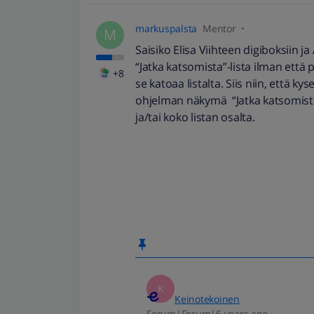
markuspalsta
Mentor
M
Saisiko Elisa Viihteen digiboksiin
“Jatka katsomista”-lista ilman ett
+8
se katoaa listalta. Siis niin, että ky
ohjelman näkymä “Jatka katsomista”
ja/tai koko listan osalta.
K
Keinotekoinen
Forum|Forum|6 years ago