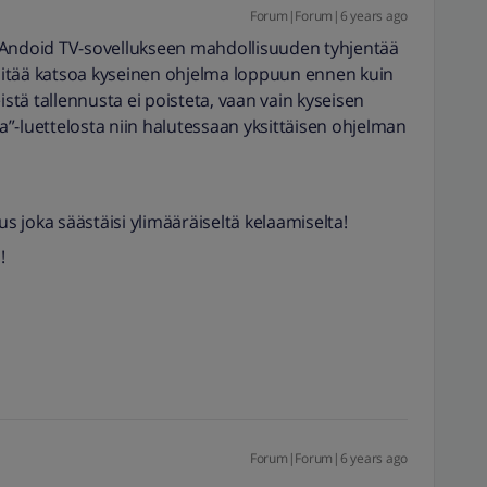
Forum|Forum|6 years ago
 ja Andoid TV-sovellukseen mahdollisuuden tyhjentää
ä pitää katsoa kyseinen ohjelma loppuun ennen kuin
seistä tallennusta ei poisteta, vaan vain kyseisen
-luettelosta niin halutessaan yksittäisen ohjelman
s joka säästäisi ylimääräiseltä kelaamiselta!
!
Forum|Forum|6 years ago