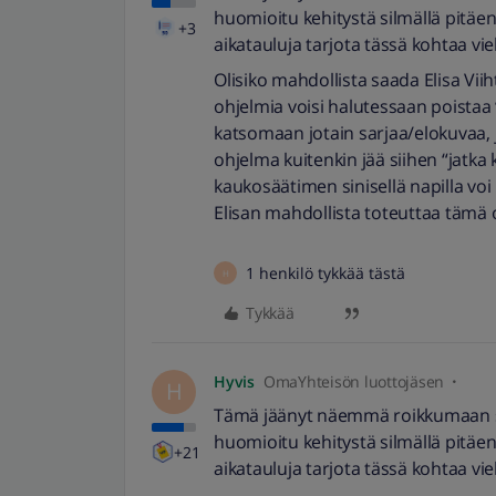
huomioitu kehitystä silmällä pitäen
+3
aikatauluja tarjota tässä kohtaa v
Olisiko mahdollista saada Elisa Viih
ohjelmia voisi halutessaan poistaa “J
katsomaan jotain sarjaa/elokuvaa, 
ohjelma kuitenkin jää siihen “jatka ka
kaukosäätimen sinisellä napilla voi
Elisan mahdollista toteuttaa tämä 
1 henkilö tykkää tästä
H
Tykkää
Hyvis
OmaYhteisön luottojäsen
H
Tämä jäänyt näemmä roikkumaan selv
huomioitu kehitystä silmällä pitäen
+21
aikatauluja tarjota tässä kohtaa v