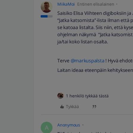
MiikaMoi
Entinen elisalainen
Saisiko Elisa Viihteen digiboksiin
“Jatka katsomista”-lista ilman ett
se katoaa listalta. Siis niin, että ky
ohjelman näkymä “Jatka katsomista”
ja/tai koko listan osalta.
Terve
@markuspalsta
! Hyvä ehdotu
Laitan ideaa eteenpäin kehitykseen
1 henkilö tykkää tästä
Tykkää
Anonymous
A