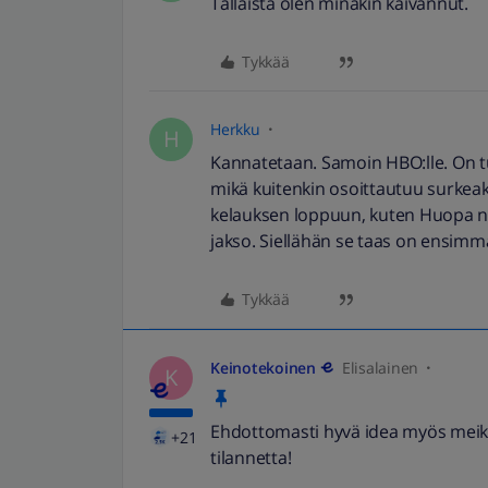
Tällaista olen minäkin kaivannut.
Tykkää
Herkku
H
Kannatetaan. Samoin HBO:lle. On tu
mikä kuitenkin osoittautuu surkeaks
kelauksen loppuun, kuten Huopa ne
jakso. Siellähän se taas on ensim
Tykkää
Keinotekoinen
Elisalainen
K
Ehdottomasti hyvä idea myös meikä
+21
tilannetta!