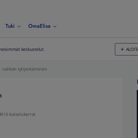
Tuki
OmaElisa
ALOIT
meisimmät keskustelut
a -valikon tyhjentäminen
n
3616 katselukerrat