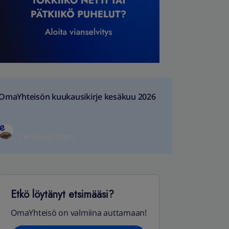
OmaYhteisön kuukausikirje kesäkuu 2026
1 kuukausi sitten
Etkö löytänyt etsimääsi?
OmaYhteisö on valmiina auttamaan!