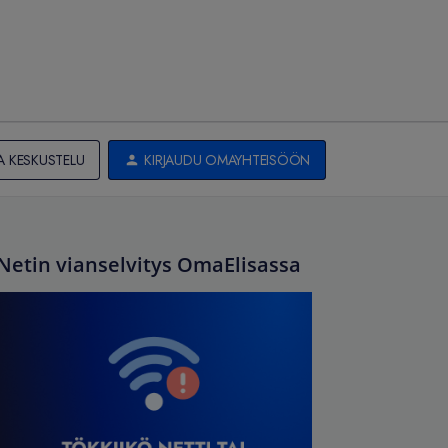
A KESKUSTELU
KIRJAUDU OMAYHTEISÖÖN
Netin vianselvitys OmaElisassa