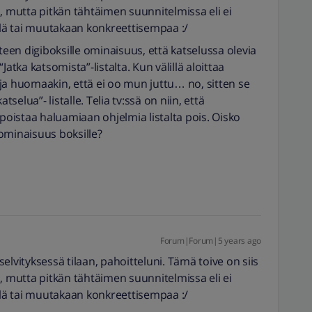
, mutta pitkän tähtäimen suunnitelmissa eli ei
ielä tai muutakaan konkreettisempaa :/
teen digiboksille ominaisuus, että katselussa olevia
atka katsomista”-listalta. Kun välillä aloittaa
ja huomaakin, että ei oo mun juttu… no, sitten se
tselua”- listalle. Telia tv:ssä on niin, että
 poistaa haluamiaan ohjelmia listalta pois. Oisko
ominaisuus boksille?
Forum|Forum|5 years ago
ityksessä tilaan, pahoitteluni. Tämä toive on siis
, mutta pitkän tähtäimen suunnitelmissa eli ei
ielä tai muutakaan konkreettisempaa :/