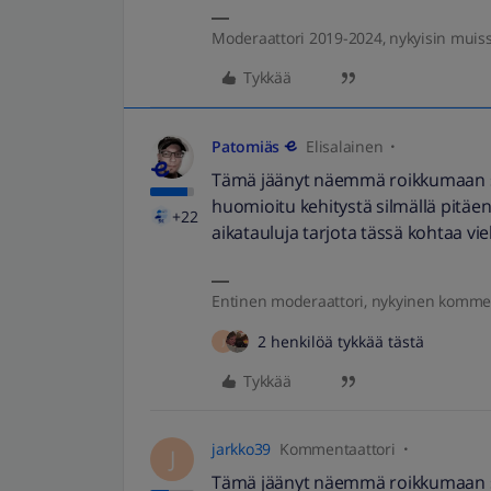
Moderaattori 2019-2024, nykyisin muis
Tykkää
Patomiäs
Elisalainen
Tämä jäänyt näemmä roikkumaan selv
huomioitu kehitystä silmällä pitäen
+22
aikatauluja tarjota tässä kohtaa v
Entinen moderaattori, nykyinen komme
2 henkilöä tykkää tästä
J
Tykkää
jarkko39
Kommentaattori
J
Tämä jäänyt näemmä roikkumaan selv