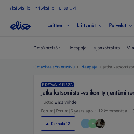
Yksityisille
Yrityksille
Elisa Oyj
Laitteet
Liittymät
Palvelut
OmaYhteisö
Ideapaja
Ajankohtaista
Vii
OmaYhteisön etusivu
Ideapaja
Jatka katsomist
PIDETÄÄN MIELESSÄ
Jatka katsomista -valikon tyhjentämine
Tuote
:
Elisa Viihde
Forum|Forum|6 years ago
12 kommenttia
Kannata
12
J
H