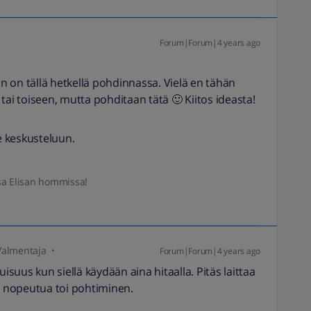
Forum|Forum|4 years ago
 on tällä hetkellä pohdinnassa. Vielä en tähän
i toiseen, mutta pohditaan tätä 🙂 Kiitos ideasta!
 keskusteluun.
sa Elisan hommissa!
Valmentaja
Forum|Forum|4 years ago
uisuus kun siellä käydään aina hitaalla. Pitäs laittaa
aa nopeutua toi pohtiminen.