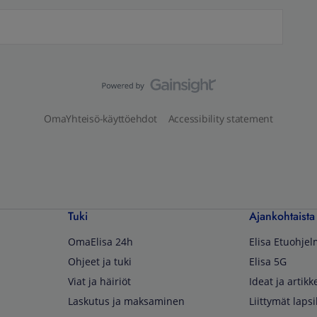
OmaYhteisö-käyttöehdot
Accessibility statement
Tuki
Ajankohtaista
OmaElisa 24h
Elisa Etuohje
Ohjeet ja tuki
Elisa 5G
Viat ja häiriöt
Ideat ja artikke
Laskutus ja maksaminen
Liittymät lapsi