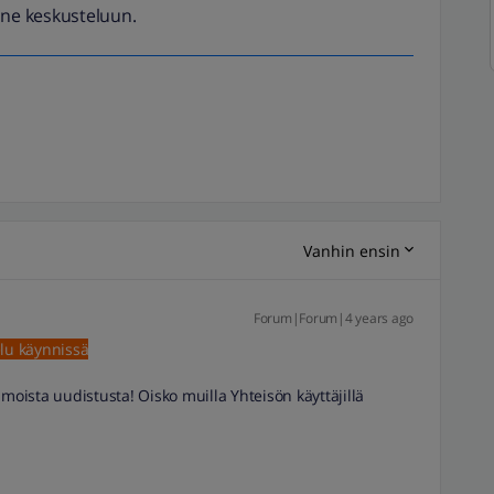
ne keskusteluun.
Vanhin ensin
Forum|Forum|4 years ago
lu käynnissä
moista uudistusta! Oisko muilla Yhteisön käyttäjillä