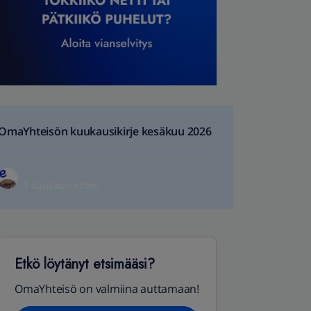
OmaYhteisön kuukausikirje kesäkuu 2026
1 kuukausi sitten
Etkö löytänyt etsimääsi?
OmaYhteisö on valmiina auttamaan!