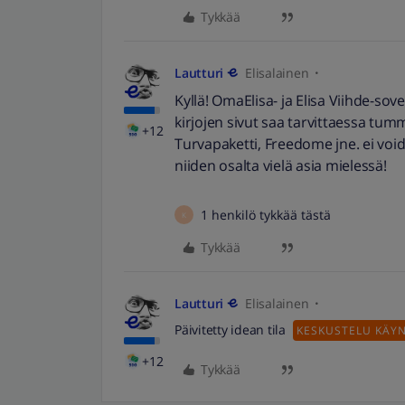
Tykkää
Lautturi
Elisalainen
Kyllä! OmaElisa- ja Elisa Viihde-sove
kirjojen sivut saa tarvittaessa tu
+12
Turvapaketti, Freedome jne. ei void
niiden osalta vielä asia mielessä!
1 henkilö tykkää tästä
K
Tykkää
Lautturi
Elisalainen
Päivitetty idean tila
KESKUSTELU KÄY
+12
Tykkää