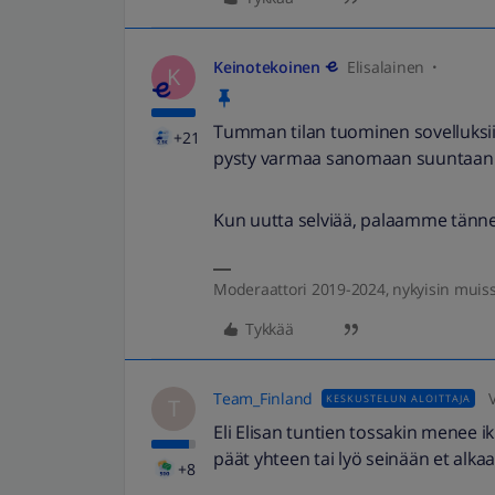
Keinotekoinen
Elisalainen
K
Tumman tilan tuominen sovelluksiin
+21
pysty varmaa sanomaan suuntaan ta
Kun uutta selviää, palaamme tänne
Moderaattori 2019-2024, nykyisin muis
Tykkää
Team_Finland
KESKUSTELUN ALOITTAJA
T
Eli Elisan tuntien tossakin menee ik
päät yhteen tai lyö seinään et alk
+8