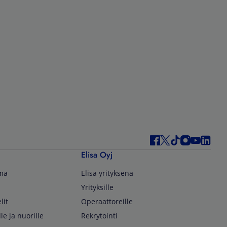
Elisa Oyj
lma
Elisa yrityksenä
Yrityksille
lit
Operaattoreille
lle ja nuorille
Rekrytointi