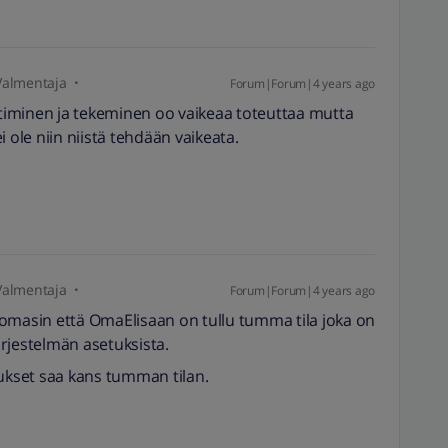
Valmentaja
Forum|Forum|4 years ago
iminen ja tekeminen oo vaikeaa toteuttaa mutta
ei ole niin niistä tehdään vaikeata.
Valmentaja
Forum|Forum|4 years ago
omasin että OmaElisaan on tullu tumma tila joka on
rjestelmän asetuksista.
lukset saa kans tumman tilan.