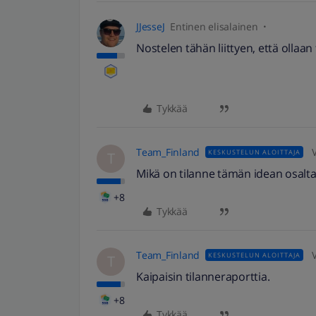
JJesseJ
Entinen elisalainen
Nostelen tähän liittyen, että ollaan 
Tykkää
Team_Finland
KESKUSTELUN ALOITTAJA
T
Mikä on tilanne tämän idean osalt
+8
Tykkää
Team_Finland
KESKUSTELUN ALOITTAJA
T
Kaipaisin tilanneraporttia.
+8
Tykkää