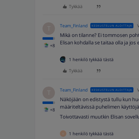
Tykkää
Team_Finland
KESKUSTELUN ALOITTAJA
T
Mikä on tilanne? Ei tommosen poht
Elisan kohdalla se taitaa olla ja jos 
+8
1 henkilö tykkää tästä
Tykkää
Team_Finland
KESKUSTELUN ALOITTAJA
T
Näköjään on edistystä tullu kun hu
määriteltävissä puhelimen käyttöjä
+8
Toivottavasti muutkin Elisan sovel
1 henkilö tykkää tästä
K