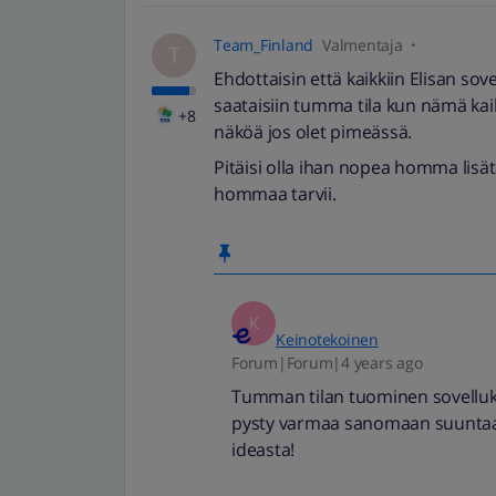
Team_Finland
Valmentaja
T
Ehdottaisin että kaikkiin Elisan sov
saataisiin tumma tila kun nämä kaikk
+8
näköä jos olet pimeässä.
Pitäisi olla ihan nopea homma lisä
hommaa tarvii.
K
Keinotekoinen
Forum|Forum|4 years ago
Tumman tilan tuominen sovelluksi
pysty varmaa sanomaan suuntaan 
ideasta!