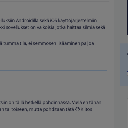
elluksiin Androidilla sekä iOS käyttöjärjestelmiin
i sovellukset on valkoisia jotka haittaa silmiä sekä
tä tumma tila, ei semmosen lisääminen paljoa
in on tällä hetkellä pohdinnassa. Vielä en tähän
tai toiseen, mutta pohditaan tätä 🙂 Kiitos