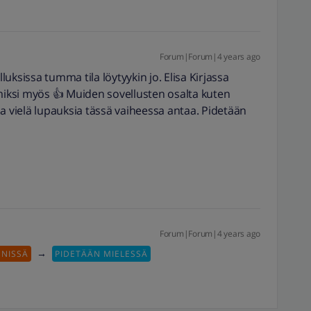
Forum|Forum|4 years ago
lluksissa tumma tila löytyykin jo. Elisa Kirjassa
mmiksi myös 👍 Muiden sovellusten osalta kuten
a vielä lupauksia tässä vaiheessa antaa. Pidetään
Forum|Forum|4 years ago
→
NNISSÄ
PIDETÄÄN MIELESSÄ