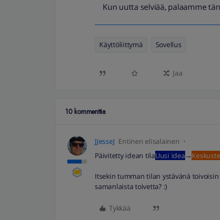
Kun uutta selviää, palaamme tän
Käyttöliittymä
Sovellus
Jaa
10 kommenttia
JJesseJ
Entinen elisalainen
Päivitetty idean tila
Uusi idea
→
Keskuste
Itsekin tumman tilan ystävänä toivoisin 
samanlaista toivetta? :)
Tykkää