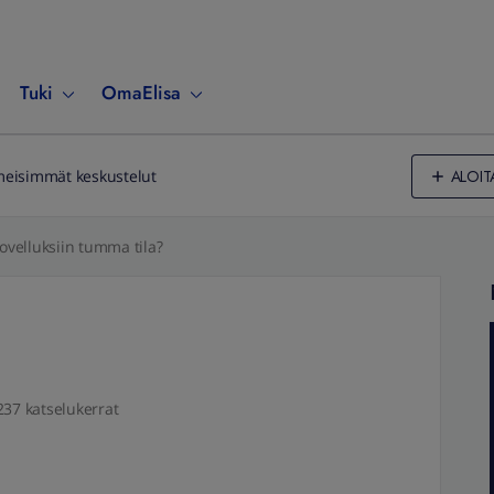
Tuki
OmaElisa
ALOIT
meisimmät keskustelut
sovelluksiin tumma tila?
237 katselukerrat