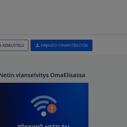
A KESKUSTELU
KIRJAUDU OMAYHTEISÖÖN
Netin vianselvitys OmaElisassa