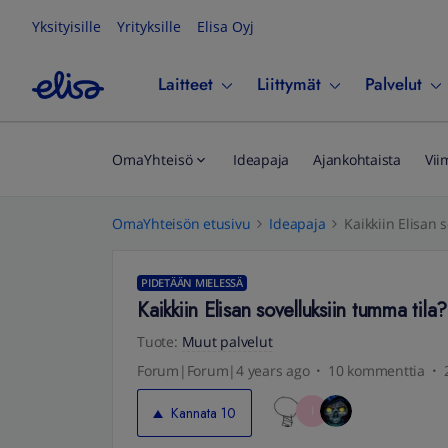
Yksityisille
Yrityksille
Elisa Oyj
Laitteet
Liittymät
Palvelut
OmaYhteisö
Ideapaja
Ajankohtaista
Vii
OmaYhteisön etusivu
Ideapaja
Kaikkiin Elisan 
PIDETÄÄN MIELESSÄ
Kaikkiin Elisan sovelluksiin tumma tila?
Tuote
:
Muut palvelut
Forum|Forum|4 years ago
10 kommenttia
I
Kannata
10